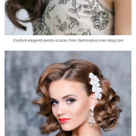
Coafură elegantă pentru ocazie, Foto: fashionplus.over-blog.com