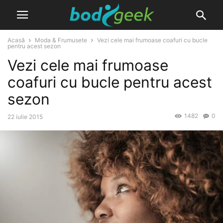
Acasă
Moda & Frumusete
Vezi cele mai frumoase coafuri cu bucle
pentru acest sezon
Vezi cele mai frumoase
coafuri cu bucle pentru acest
sezon
1482
0
22 iulie 2015