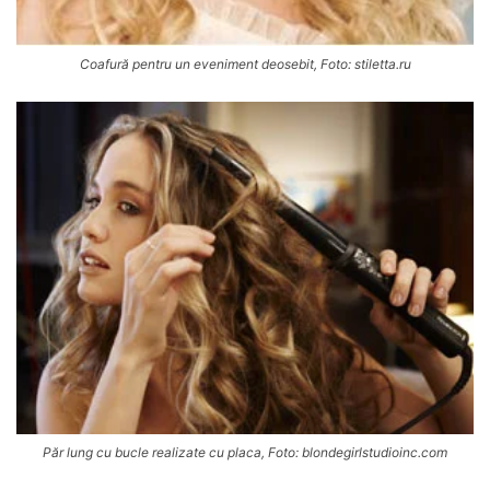
Coafură pentru un eveniment deosebit, Foto: stiletta.ru
Păr lung cu bucle realizate cu placa, Foto: blondegirlstudioinc.com