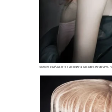
Această coafură este o adevărată capodoperă de artă, Fo