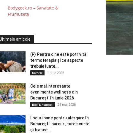
Bodygeek.ro – Sanatate &
Frumusete
Ultimele articole
(P) Pentru cine este potrivită
termoterapia și ce aspecte
trebuie luate...
1 iulie 2026
Diverse
Cele mai interesante
evenimente wellness din
București în iunie 2026
28 mai 2026
Boli & Remedii
Locuri bune pentru alergare în
București: parcuri, ture scurte
și trasee...