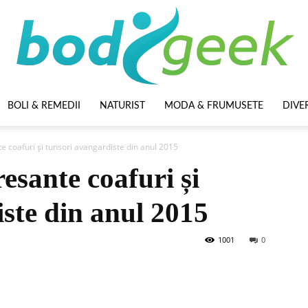
BOLI & REMEDII
NATURIST
MODA & FRUMUSETE
DIVE
BodyGeek
te coafuri și tunsori avangardiste din anul 2015
resante coafuri și
ste din anul 2015
1001
0