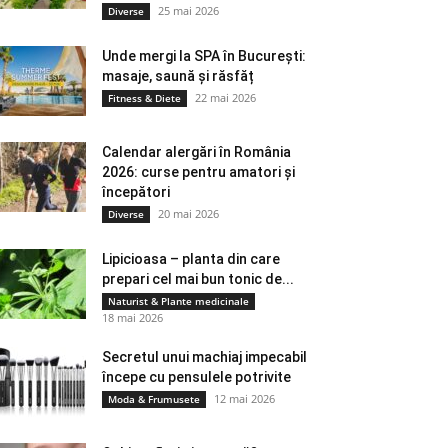
25 mai 2026
Diverse
Unde mergi la SPA în București:
masaje, saună și răsfăț
22 mai 2026
Fitness & Diete
Calendar alergări în România
2026: curse pentru amatori și
începători
20 mai 2026
Diverse
Lipicioasa – planta din care
prepari cel mai bun tonic de...
Naturist & Plante medicinale
18 mai 2026
Secretul unui machiaj impecabil
începe cu pensulele potrivite
12 mai 2026
Moda & Frumusete