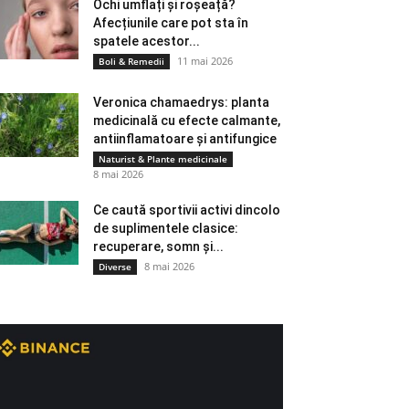
Ochi umflați și roșeață?
Afecțiunile care pot sta în
spatele acestor...
11 mai 2026
Boli & Remedii
Veronica chamaedrys: planta
medicinală cu efecte calmante,
antiinflamatoare și antifungice
Naturist & Plante medicinale
8 mai 2026
Ce caută sportivii activi dincolo
de suplimentele clasice:
recuperare, somn și...
8 mai 2026
Diverse