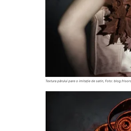
Textura părului pare o imitație de satin, Foto: blog.frisor