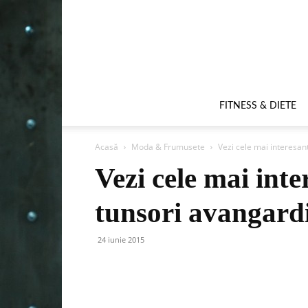
FITNESS & DIETE
Acasă
Moda & Frumusete
Vezi cele mai interesan
Vezi cele mai inte
tunsori avangardi
24 iunie 2015