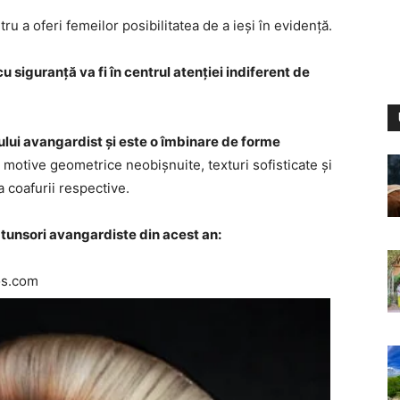
ntru a oferi femeilor posibilitatea de a ieși în evidență.
 siguranță va fi în centrul atenției indiferent de
ului avangardist și este o îmbinare de forme
, motive geometrice neobișnuite, texturi sofisticate și
 coafurii respective.
i tunsori avangardiste din acest an:
os.com