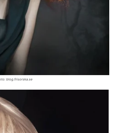
to: blog.frisorska.se