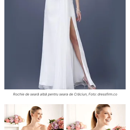
Rochie de seară albă pentru seara de Crăciun, Foto: dressfirm.co