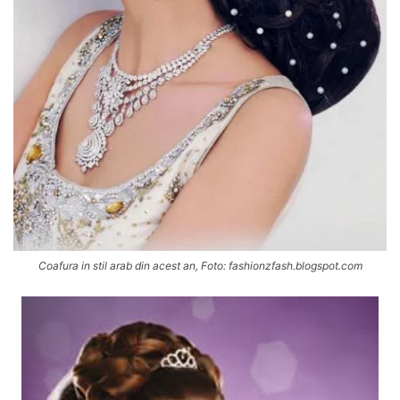
Coafura in stil arab din acest an, Foto: fashionzfash.blogspot.com