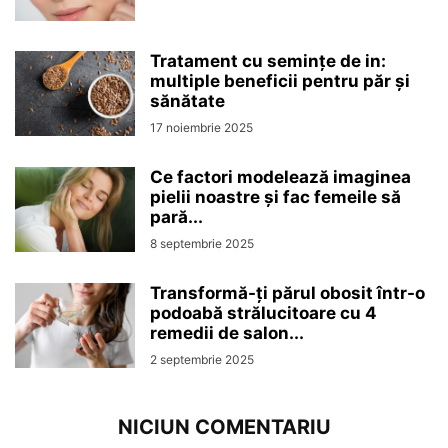
Tratament cu semințe de in:
multiple beneficii pentru păr și
sănătate
17 noiembrie 2025
Ce factori modelează imaginea
pielii noastre și fac femeile să
pară...
8 septembrie 2025
Transformă-ți părul obosit într-o
podoabă strălucitoare cu 4
remedii de salon...
2 septembrie 2025
NICIUN COMENTARIU