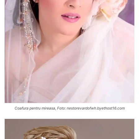
Coafura pentru mireasa, Foto: nestorevardofwh.byethost16.com