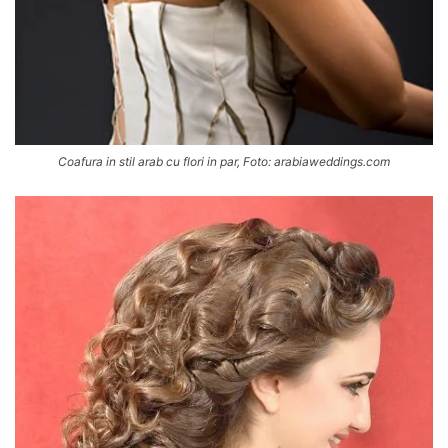
Coafura in stil arab cu flori in par, Foto: arabiaweddings.com