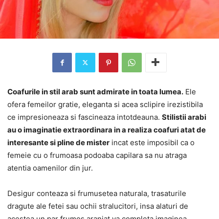
Coafurile in stil arab sunt admirate in toata lumea.
Ele
ofera femeilor gratie, eleganta si acea sclipire irezistibila
ce impresioneaza si fascineaza intotdeauna.
Stilistii arabi
au o imaginatie extraordinara in a realiza coafuri atat de
interesante si pline de mister
incat este imposibil ca o
femeie cu o frumoasa podoaba capilara sa nu atraga
atentia oamenilor din jur.
Desigur conteaza si frumusetea naturala, trasaturile
dragute ale fetei sau ochii stralucitori, insa alaturi de
acestea un par frumos aranjat va completa imaginea