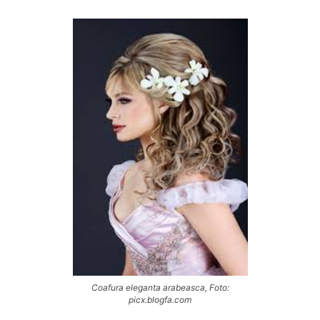
Coafura eleganta arabeasca, Foto:
picx.blogfa.com