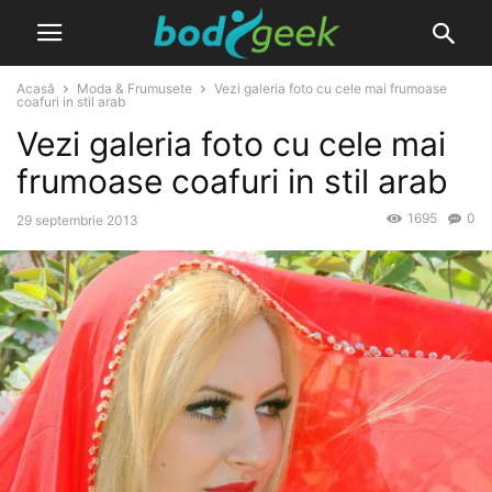
Acasă
Moda & Frumusete
Vezi galeria foto cu cele mai frumoase
coafuri in stil arab
Vezi galeria foto cu cele mai
frumoase coafuri in stil arab
1695
0
29 septembrie 2013