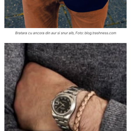
Bratara cu ancora din aur si snur alb, Foto: blog.trashness.com