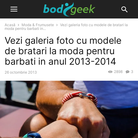
Acasă
Moda & Frumusete
Vezi galeria foto cu modele de bratari la
moda pentru barbati in...
Vezi galeria foto cu modele
de bratari la moda pentru
barbati in anul 2013-2014
2898
3
26 octombrie 2013