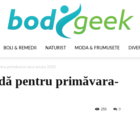
BOLI & REMEDII
NATURIST
MODA & FRUMUSETE
DIVE
BodyGeek
ntru primăvara-vara anului 2020
odă pentru primăvara-
255
0