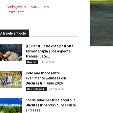
Bodygeek.ro – Sanatate &
Frumusete
Ultimele articole
(P) Pentru cine este potrivită
termoterapia și ce aspecte
trebuie luate...
1 iulie 2026
Diverse
Cele mai interesante
evenimente wellness din
București în iunie 2026
28 mai 2026
Boli & Remedii
Locuri bune pentru alergare în
București: parcuri, ture scurte
și trasee...