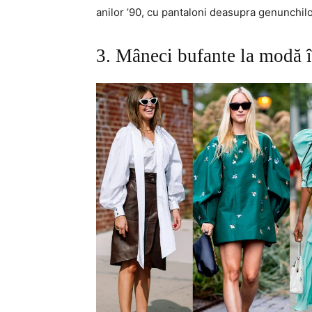
anilor ’90, cu pantaloni deasupra genunchil
3. Mâneci bufante la modă î