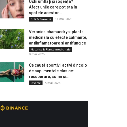
Ochi umflați și roșeață?
Afecțiunile care pot sta în
spatele acestor...
11 mai 2026
Boli & Remedii
Veronica chamaedrys: planta
medicinală cu efecte calmante,
antiinflamatoare și antifungice
Naturist & Plante medicinale
8 mai 2026
Ce caută sportivii activi dincolo
de suplimentele clasice:
recuperare, somn și...
8 mai 2026
Diverse