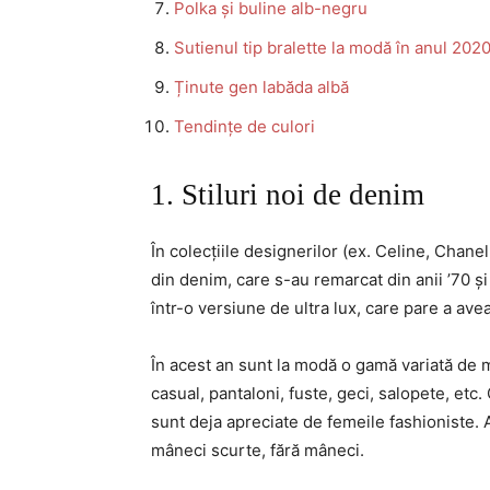
Polka și buline alb-negru
Sutienul tip bralette la modă în anul 202
Ținute gen labăda albă
Tendințe de culori
1. Stiluri noi de denim
În colecțiile designerilor (ex. Celine, Chane
din denim, care s-au remarcat din anii ’70 ș
într-o versiune de ultra lux, care pare a avea
În acest an sunt la modă o gamă variată de 
casual, pantaloni, fuste, geci, salopete, etc
sunt deja apreciate de femeile fashioniste. A
mâneci scurte, fără mâneci.