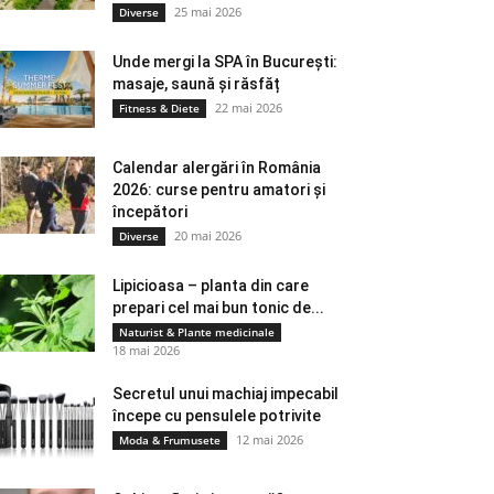
25 mai 2026
Diverse
Unde mergi la SPA în București:
masaje, saună și răsfăț
22 mai 2026
Fitness & Diete
Calendar alergări în România
2026: curse pentru amatori și
începători
20 mai 2026
Diverse
Lipicioasa – planta din care
prepari cel mai bun tonic de...
Naturist & Plante medicinale
18 mai 2026
Secretul unui machiaj impecabil
începe cu pensulele potrivite
12 mai 2026
Moda & Frumusete