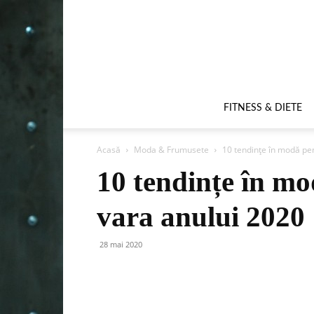
FITNESS & DIETE
Acasă
Moda & Frumusete
10 tendințe în modă pe
10 tendințe în m
vara anului 2020
28 mai 2020