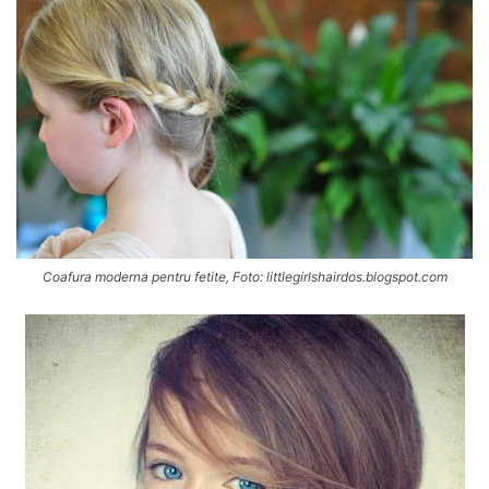
Coafura moderna pentru fetite, Foto: littlegirlshairdos.blogspot.com