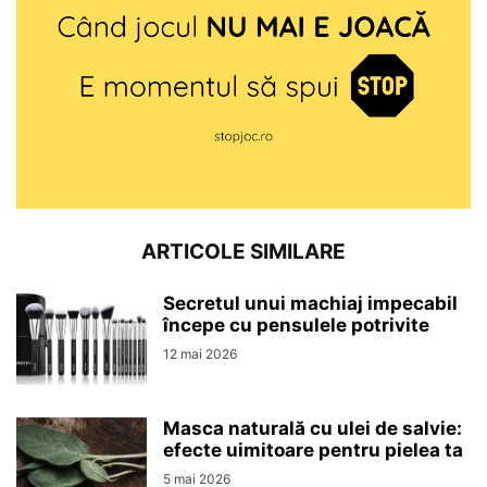
ARTICOLE SIMILARE
Secretul unui machiaj impecabil
începe cu pensulele potrivite
12 mai 2026
Masca naturală cu ulei de salvie:
efecte uimitoare pentru pielea ta
5 mai 2026