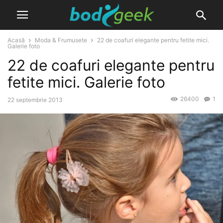
Acasă
Moda & Frumusete
22 de coafuri elegante pentru fetite mici.
Galerie foto
22 de coafuri elegante pentru
fetite mici. Galerie foto
26400
1
22 septembrie 2013