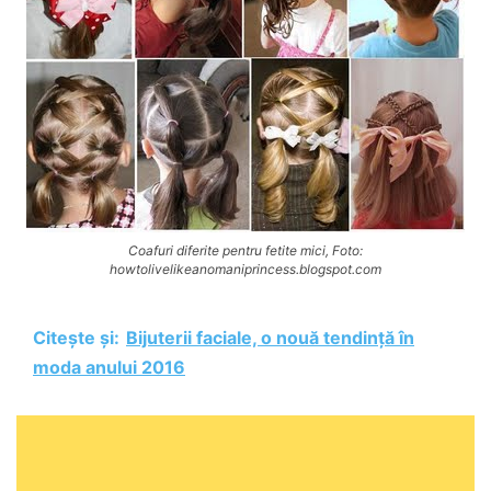
Coafuri diferite pentru fetite mici, Foto:
howtolivelikeanomaniprincess.blogspot.com
Citește și:
Bijuterii faciale, o nouă tendință în
moda anului 2016