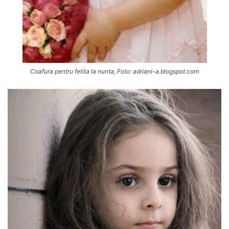
Coafura pentru fetita la nunta, Foto: adriani-a.blogspot.com