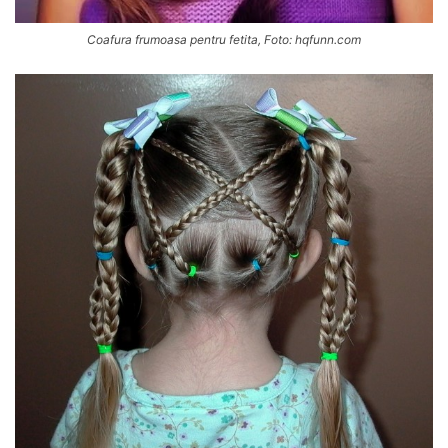
Coafura frumoasa pentru fetita, Foto: hqfunn.com