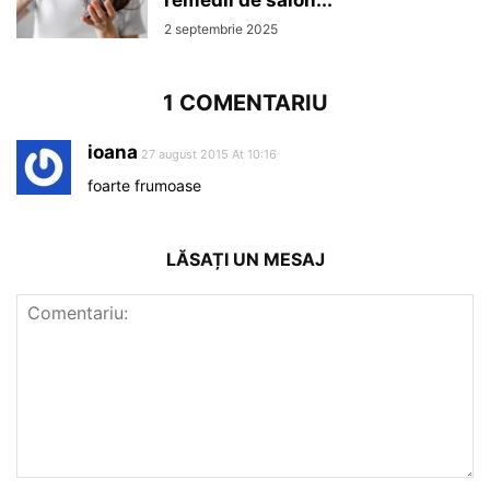
2 septembrie 2025
1 COMENTARIU
ioana
27 august 2015 At 10:16
foarte frumoase
LĂSAȚI UN MESAJ