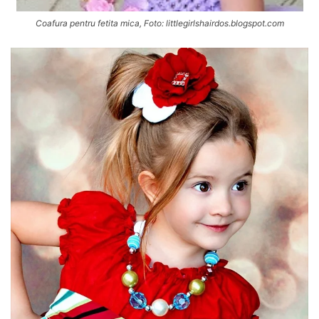
Coafura pentru fetita mica, Foto: littlegirlshairdos.blogspot.com