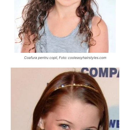
Coafura pentru copii, Foto: cooleasyhairstyles.com