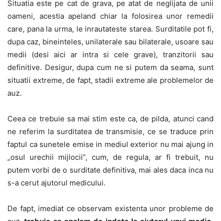
Situatia este pe cat de grava, pe atat de neglijata de unii
oameni, acestia apeland chiar la folosirea unor remedii
care, pana la urma, le inrautateste starea. Surditatile pot fi,
dupa caz, bineinteles, unilaterale sau bilaterale, usoare sau
medii (desi aici ar intra si cele grave), tranzitorii sau
definitive. Desigur, dupa cum ne si putem da seama, sunt
situatii extreme, de fapt, stadii extreme ale problemelor de
auz.
Ceea ce trebuie sa mai stim este ca, de pilda, atunci cand
ne referim la surditatea de transmisie, ce se traduce prin
faptul ca sunetele emise in mediul exterior nu mai ajung in
„osul urechii mijlocii”, cum, de regula, ar fi trebuit, nu
putem vorbi de o surditate definitiva, mai ales daca inca nu
s-a cerut ajutorul medicului.
De fapt, imediat ce observam existenta unor probleme de