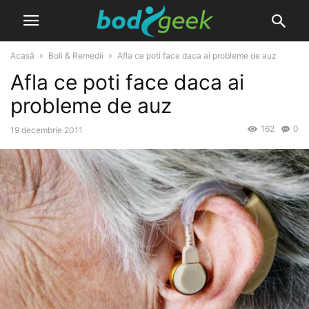
Acasă
Boli & Remedii
Afla ce poti face daca ai probleme de auz
Afla ce poti face daca ai
probleme de auz
162
0
19 decembrie 2011