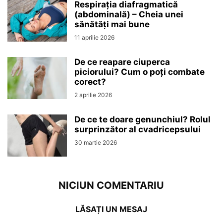
Respirația diafragmatică
(abdominală) – Cheia unei
sănătăți mai bune
11 aprilie 2026
De ce reapare ciuperca
piciorului? Cum o poți combate
corect?
2 aprilie 2026
De ce te doare genunchiul? Rolul
surprinzător al cvadricepsului
30 martie 2026
NICIUN COMENTARIU
LĂSAȚI UN MESAJ