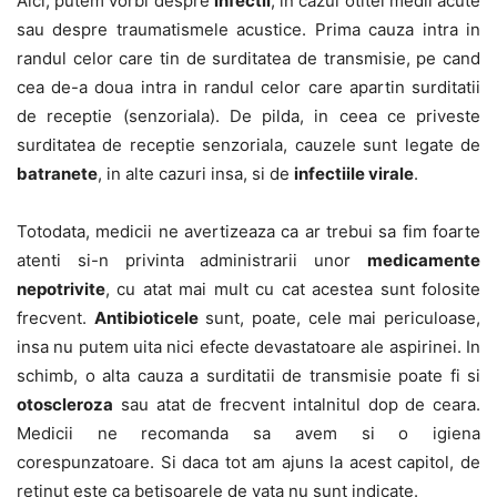
Aici, putem vorbi despre
infectii
, in cazul otitei medii acute
sau despre traumatismele acustice. Prima cauza intra in
randul celor care tin de surditatea de transmisie, pe cand
cea de-a doua intra in randul celor care apartin surditatii
de receptie (senzoriala). De pilda, in ceea ce priveste
surditatea de receptie senzoriala, cauzele sunt legate de
batranete
, in alte cazuri insa, si de
infectiile virale
.
Totodata, medicii ne avertizeaza ca ar trebui sa fim foarte
atenti si-n privinta administrarii unor
medicamente
nepotrivite
, cu atat mai mult cu cat acestea sunt folosite
frecvent.
Antibioticele
sunt, poate, cele mai periculoase,
insa nu putem uita nici efecte devastatoare ale aspirinei. In
schimb, o alta cauza a surditatii de transmisie poate fi si
otoscleroza
sau atat de frecvent intalnitul dop de ceara.
Medicii ne recomanda sa avem si o igiena
corespunzatoare. Si daca tot am ajuns la acest capitol, de
retinut este ca betisoarele de vata nu sunt indicate.