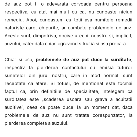
de auz pot fi o adevarata corvoada pentru persoana
respectiva, cu atat mai mult cu cat nu cunoaste niciun
remediu. Apoi, cunoastem cu totii asa numitele remedii
naturiste care, chipurile, ar combate problemele de auz.
Acesta sunt, dimpotriva, nocive urechii noastre si, implicit,
auzului, cateodata chiar, agravand situatia si asa precara.
Chiar si asa,
problemele de auz pot duce la surditate
,
respectiv la pierderea contactului cu emisia tuturor
sunetelor din jurul nostru, care in mod normal, sunt
receptate ca atare. Si totusi, de mentionat este tocmai
faptul ca, prin definitiile de specialitate, intelegem ca
surditatea este „scaderea usoara sau grava a acuitatii
auditive”, ceea ce poate duce, la un moment dat, daca
problemele de auz nu sunt tratate corespunzator, la
pierderea completa a auzului.