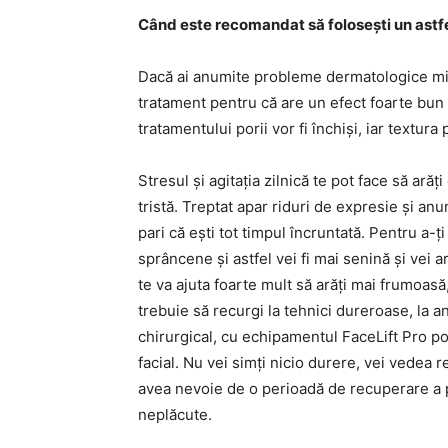
Când este recomandat să folosești un astfel
Dacă ai anumite probleme dermatologice mino
tratament pentru că are un efect foarte bun 
tratamentului porii vor fi închiși, iar textura p
Stresul și agitația zilnică te pot face să ară
tristă. Treptat apar riduri de expresie și anu
pari că ești tot timpul încruntată. Pentru a-ți
sprâncene și astfel vei fi mai senină și vei a
te va ajuta foarte mult să arăți mai frumoasă
trebuie să recurgi la tehnici dureroase, la an
chirurgical, cu echipamentul FaceLift Pro poț
facial. Nu vei simți nicio durere, vei vedea 
avea nevoie de o perioadă de recuperare a p
neplăcute.