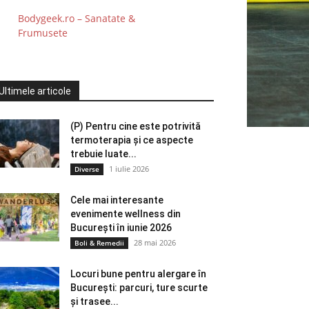
Bodygeek.ro – Sanatate &
Frumusete
Ultimele articole
(P) Pentru cine este potrivită
termoterapia și ce aspecte
trebuie luate...
1 iulie 2026
Diverse
Cele mai interesante
evenimente wellness din
București în iunie 2026
28 mai 2026
Boli & Remedii
Locuri bune pentru alergare în
București: parcuri, ture scurte
și trasee...