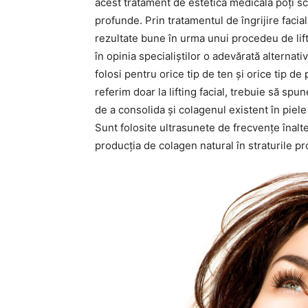
acest tratament de estetică medicală poți scă
profunde. Prin tratamentul de îngrijire facial
rezultate bune în urma unui procedeu de lift
în opinia specialiștilor o adevărată alternati
folosi pentru orice tip de ten și orice tip de 
referim doar la lifting facial, trebuie să sp
de a consolida și colagenul existent în piele
Sunt folosite ultrasunete de frecvențe înalt
producția de colagen natural în straturile pro