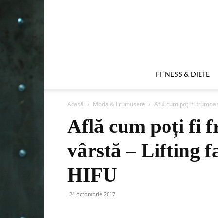
FITNESS & DIETE
Acasă
Moda & Frumusete
Află cum poți fi frumoasă
Află cum poți fi 
vârstă – Lifting f
HIFU
24 octombrie 2017