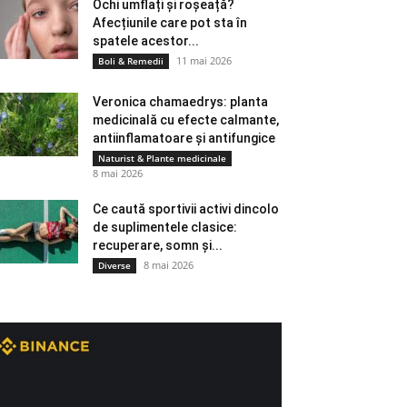
Ochi umflați și roșeață?
Afecțiunile care pot sta în
spatele acestor...
11 mai 2026
Boli & Remedii
Veronica chamaedrys: planta
medicinală cu efecte calmante,
antiinflamatoare și antifungice
Naturist & Plante medicinale
8 mai 2026
Ce caută sportivii activi dincolo
de suplimentele clasice:
recuperare, somn și...
8 mai 2026
Diverse