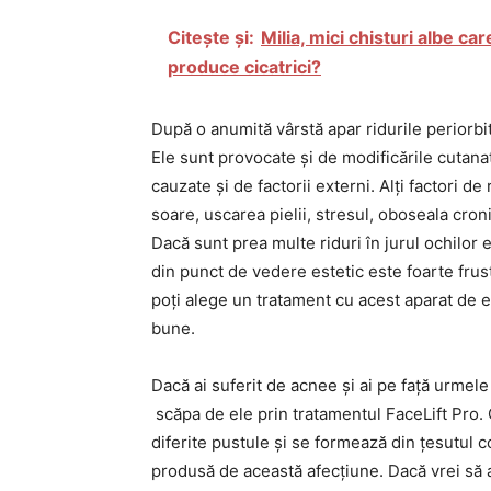
Citește și:
Milia, mici chisturi albe ca
produce cicatrici?
După o anumită vârstă apar ridurile periorbit
Ele sunt provocate și de modificările cutanate
cauzate și de factorii externi. Alți factori de
soare, uscarea pielii, stresul, oboseala croni
Dacă sunt prea multe riduri în jurul ochilor 
din punct de vedere estetic este foarte fru
poți alege un tratament cu acest aparat de e
bune.
Dacă ai suferit de acnee și ai pe față urmele 
scăpa de ele prin tratamentul FaceLift Pro. 
diferite pustule și se formează din țesutul co
produsă de această afecțiune. Dacă vrei să ai