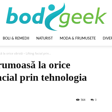
BOLI & REMEDII
NATURIST
MODA & FRUMUSETE
DIVE
BodyGeek
 la orice vârstă – Lifting facial prin...
frumoasă la orice
acial prin tehnologia
564
0