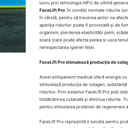
lucru prin tehnologia HIFU de ultimă genera
FaceLift Pro
. În condiții normale ridurile s
în vârstă, pentru că trecerea anilor ne afect
apariția ridurilor poate fi provocată și de fu
organism, pierderea elasticității pielii, scă
soare (care poate afecta pielea și usca tenul)
nerespectarea igienei feței.
FaceLift Pro stimulează producția de cola
Acest echipament medical oferă energie cu u
stimulează producția de colagen, substanță i
ridurilor. Prin sistemul FaceLift Pro poți ob
îmbătrânirea cutanată și diminua ridurile. T
pentru stimularea proteinei de regenerare a
FaceLift Pro reprezintă o soluție pentru pro