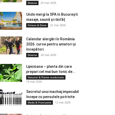
25 mai 2026
Diverse
Unde mergi la SPA în București:
masaje, saună și răsfăț
22 mai 2026
Fitness & Diete
Calendar alergări în România
2026: curse pentru amatori și
începători
20 mai 2026
Diverse
Lipicioasa – planta din care
prepari cel mai bun tonic de...
Naturist & Plante medicinale
18 mai 2026
Secretul unui machiaj impecabil
începe cu pensulele potrivite
12 mai 2026
Moda & Frumusete