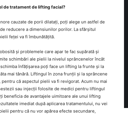
 de tratament de lifting facial?
re cauzate de porii dilatați, poți alege un astfel de
de reducere a dimensiunilor porilor. La sfărșitul
ielii feței va fi îmbunătățită.
ți obosită și problemele care apar te fac supărată și
mite schimbări ale pielii la nivelul sprâncenelor încât
 schimba înfățișarea poți face un lifting la frunte și la
răta mai tânără. Liftingul în zona frunții și la sprâncene
, pentru că aspectul pielii va fi revigorat. Acum nu mai
estezii sau injecții folosite de medici pentru liftingul
i beneficia de avantajele uimitoare ale unui lifting
rezultatele imediat după aplicarea tratamentului, nu vei
ielii pentru că nu vor apărea efecte secundare,