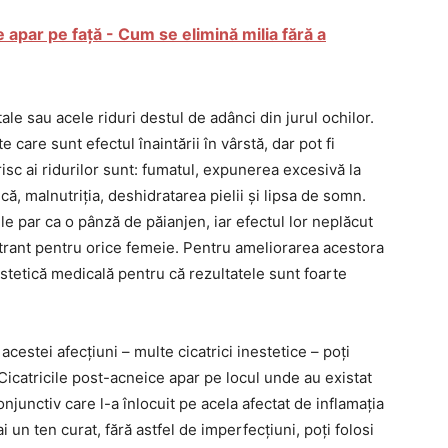
re apar pe față - Cum se elimină milia fără a
ale sau acele riduri destul de adânci din jurul ochilor.
 care sunt efectul înaintării în vârstă, dar pot fi
 risc ai ridurilor sunt: fumatul, expunerea excesivă la
că, malnutriția, deshidratarea pielii și lipsa de somn.
ele par ca o pânză de păianjen, iar efectul lor neplăcut
strant pentru orice femeie. Pentru ameliorarea acestora
stetică medicală pentru că rezultatele sunt foarte
acestei afecțiuni – multe cicatrici inestetice – poți
Cicatricile post-acneice apar pe locul unde au existat
njunctiv care l-a înlocuit pe acela afectat de inflamația
 un ten curat, fără astfel de imperfecțiuni, poți folosi