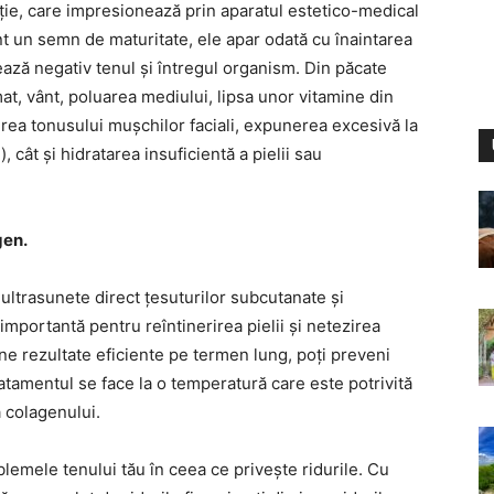
ție, care impresionează prin aparatul estetico-medical
unt un semn de maturitate, ele apar odată cu înaintarea
ează negativ tenul și întregul organism. Din păcate
mat, vânt, poluarea mediului, lipsa unor vitamine din
derea tonusului mușchilor faciali, expunerea excesivă la
, cât și hidratarea insuficientă a pielii sau
gen.
ltrasunete direct țesuturilor subcutanate și
mportantă pentru reîntinerirea pielii și netezirea
ține rezultate eficiente pe termen lung, poți preveni
ratamentul se face la o temperatură care este potrivită
 colagenului.
blemele tenului tău în ceea ce privește ridurile. Cu