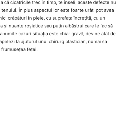
că cicatricile trec în timp, te înșeli, aceste defecte nu
 tenului. În plus aspectul lor este foarte urât, pot avea
mici crăpături în piele, cu suprafața încrețită, cu un
a și nuanțe roșiatice sau puțin albăstrui care le fac să
 anumite cazuri situația este chiar gravă, devine atât de
 apelezi la ajutorul unui chirurg plastician, numai să
ă frumusețea feței.