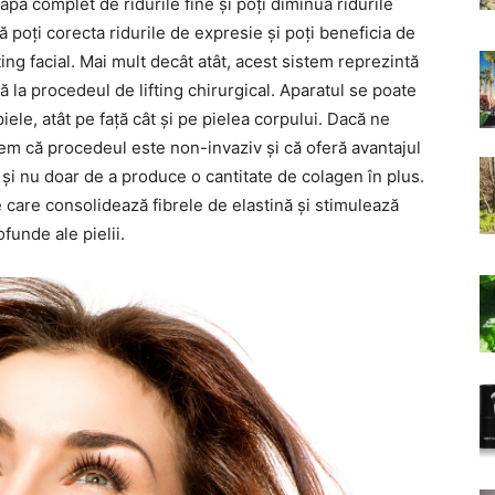
pa complet de ridurile fine și poți diminua ridurile
ă poți corecta ridurile de expresie și poți beneficia de
ing facial. Mai mult decât atât, acest sistem reprezintă
vă la procedeul de lifting chirurgical. Aparatul se poate
piele, atât pe față cât și pe pielea corpului. Dacă ne
unem că procedeul este non-invaziv și că oferă avantajul
 și nu doar de a produce o cantitate de colagen în plus.
e care consolidează fibrele de elastină și stimulează
funde ale pielii.