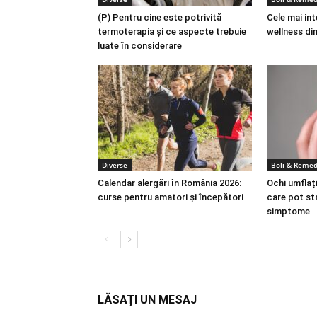
(P) Pentru cine este potrivită
Cele mai in
termoterapia și ce aspecte trebuie
wellness din
luate în considerare
Diverse
Boli & Remed
Calendar alergări în România 2026:
Ochi umflați
curse pentru amatori și începători
care pot st
simptome
LĂSAȚI UN MESAJ