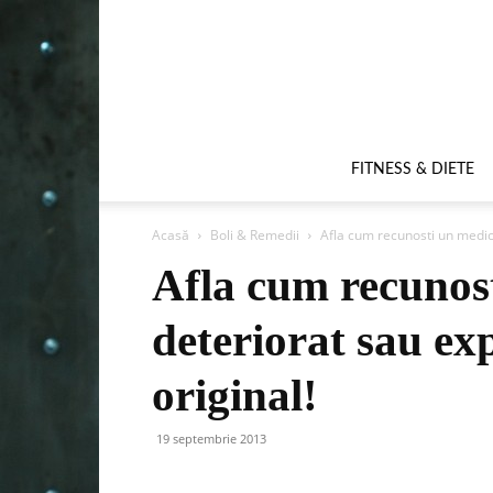
FITNESS & DIETE
Acasă
Boli & Remedii
Afla cum recunosti un medica
Afla cum recunos
deteriorat sau exp
original!
19 septembrie 2013