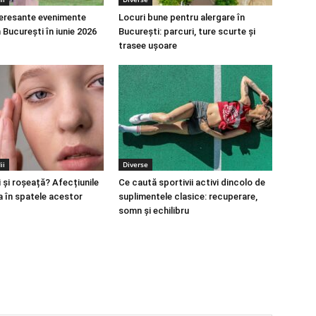
teresante evenimente
Locuri bune pentru alergare în
 București în iunie 2026
București: parcuri, ture scurte și
trasee ușoare
ii
Diverse
 și roșeață? Afecțiunile
Ce caută sportivii activi dincolo de
a în spatele acestor
suplimentele clasice: recuperare,
somn și echilibru