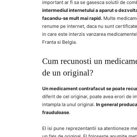
important ar fi sa se gasesca solutii de com
intermediul internetului a aparut o dezvolt
facandu-se mult mai rapid.
Multe medicame
renume pe internet, daca nu sunt certificate
in care este interzis vanzarea medicamentelo
Franta si Belgia.
Cum recunosti un medicament
de un original?
Un medicament contrafacut se poate recun
diferit de cel originar, poate avea erori de 
intampla la unul original.
In general producat
frauduloase
.
El isi pune reprezentantii sa atentioneze med
un fals de original. El foloseste anumite me