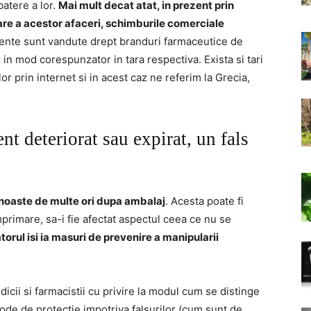
batere a lor.
Mai mult decat atat, in prezent prin
are a acestor afaceri, schimburile comerciale
nte sunt vandute drept branduri farmaceutice de
 in mod corespunzator in tara respectiva. Exista si tari
r prin internet si in acest caz ne referim la Grecia,
 deteriorat sau expirat, un fals
oaste de multe ori dupa ambalaj
. Acesta poate fi
imprimare, sa-i fie afectat aspectul ceea ce nu se
orul isi ia masuri de prevenire a manipularii
icii si farmacistii cu privire la modul cum se distinge
tode de protectie impotriva falsurilor (cum sunt de