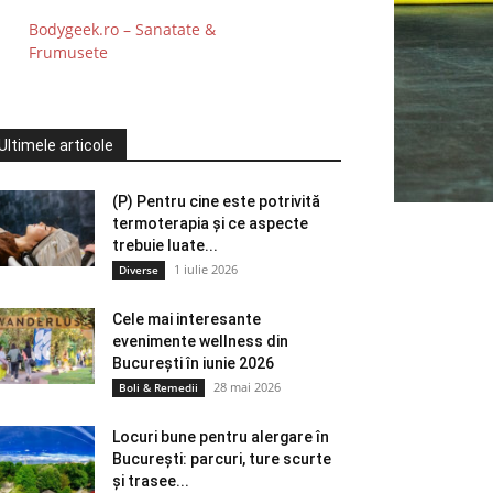
Bodygeek.ro – Sanatate &
Frumusete
Ultimele articole
(P) Pentru cine este potrivită
termoterapia și ce aspecte
trebuie luate...
1 iulie 2026
Diverse
Cele mai interesante
evenimente wellness din
București în iunie 2026
28 mai 2026
Boli & Remedii
Locuri bune pentru alergare în
București: parcuri, ture scurte
și trasee...