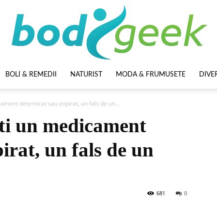
BOLI & REMEDII
NATURIST
MODA & FRUMUSETE
DIVE
BodyGeek
ment deteriorat sau expirat, un fals de un...
ti un medicament
irat, un fals de un
681
0