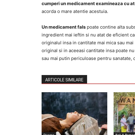
cumperi un medicament examineaza cu ate
acorda o mare atentie acestuia.
Un medicament fals
poate contine alta subs
ingredient mai ieftin si nu atat de eficient 
originalul insa in cantitate mai mica sau ma
original si in aceeasi cantitate insa poate nu
sau mai putin periculoase pentru sanatate, c
ARTICOLE SIMILARE
Diverse
Boli & Remed