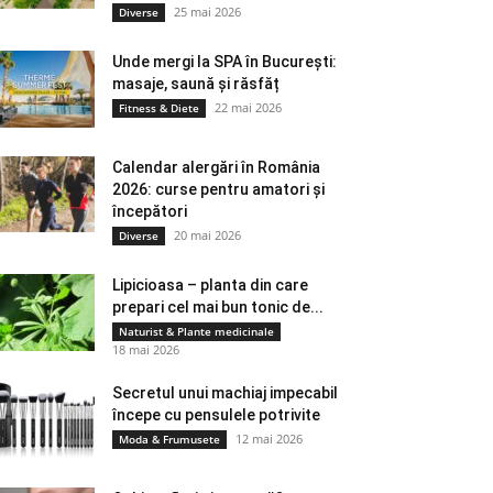
25 mai 2026
Diverse
Unde mergi la SPA în București:
masaje, saună și răsfăț
22 mai 2026
Fitness & Diete
Calendar alergări în România
2026: curse pentru amatori și
începători
20 mai 2026
Diverse
Lipicioasa – planta din care
prepari cel mai bun tonic de...
Naturist & Plante medicinale
18 mai 2026
Secretul unui machiaj impecabil
începe cu pensulele potrivite
12 mai 2026
Moda & Frumusete