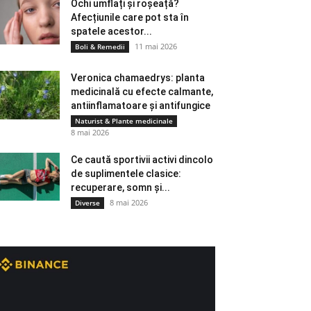
Ochi umflați și roșeață?
Afecțiunile care pot sta în
spatele acestor...
11 mai 2026
Boli & Remedii
Veronica chamaedrys: planta
medicinală cu efecte calmante,
antiinflamatoare și antifungice
Naturist & Plante medicinale
8 mai 2026
Ce caută sportivii activi dincolo
de suplimentele clasice:
recuperare, somn și...
8 mai 2026
Diverse