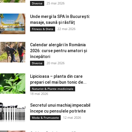
25 mai 2026
Diverse
Unde mergi la SPA în București:
masaje, saună și răsfăț
22 mai 2026
Fitness & Diete
Calendar alergări în România
2026: curse pentru amatori și
începători
20 mai 2026
Diverse
Lipicioasa – planta din care
prepari cel mai bun tonic de...
Naturist & Plante medicinale
18 mai 2026
Secretul unui machiaj impecabil
începe cu pensulele potrivite
12 mai 2026
Moda & Frumusete