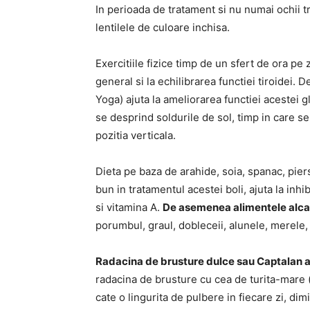
In perioada de tratament si nu numai ochii tr
lentilele de culoare inchisa.
Exercitiile fizice timp de un sfert de ora pe 
general si la echilibrarea functiei tiroidei. 
Yoga) ajuta la ameliorarea functiei acestei g
se desprind soldurile de sol, timp in care se
pozitia verticala.
Dieta pe baza de arahide, soia, spanac, piers
bun in tratamentul acestei boli, ajuta la inh
si vitamina A.
De asemenea alimentele alcal
porumbul, graul, dobleceii, alunele, merele,
Radacina de brusture dulce sau Captalan aj
radacina de brusture cu cea de turita-mare (
cate o lingurita de pulbere in fiecare zi, dim