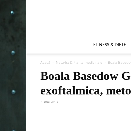
FITNESS & DIETE
Acasă
Naturist & Plante medicinale
Boala Basedow
Boala Basedow G
exoftalmica, met
9 mai 2013