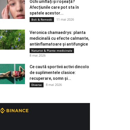
Ochi umflați și roșeață?
Afecțiunile care pot sta în
spatele acestor...
11 mai 2026
Boli & Remedii
Veronica chamaedrys: planta
medicinală cu efecte calmante,
antiinflamatoare și antifungice
Naturist & Plante medicinale
8 mai 2026
Ce caută sportivii activi dincolo
de suplimentele clasice:
recuperare, somn și...
8 mai 2026
Diverse