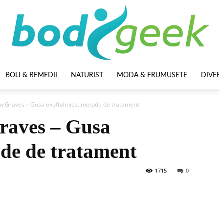
BOLI & REMEDII
NATURIST
MODA & FRUMUSETE
DIVE
BodyGeek
 Graves – Gusa exoftalmica, metode de tratament
raves – Gusa
ode de tratament
1715
0