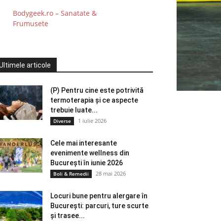
Bodygeek.ro – Sanatate &
Frumusete
Ultimele articole
(P) Pentru cine este potrivită
termoterapia și ce aspecte
trebuie luate...
1 iulie 2026
Diverse
Cele mai interesante
evenimente wellness din
București în iunie 2026
28 mai 2026
Boli & Remedii
Locuri bune pentru alergare în
București: parcuri, ture scurte
și trasee...