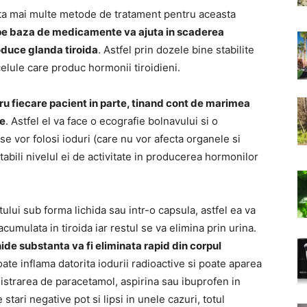
ista mai multe metode de tratament pentru aceasta
e baza de medicamente va ajuta in scaderea
roduce glanda tiroida
. Astfel prin dozele bine stabilite
elule care produc hormonii tiroidieni.
ru fiecare pacient in parte, tinand cont de marimea
te
. Astfel el va face o ecografie bolnavului si o
se vor folosi ioduri (care nu vor afecta organele si
 stabili nivelul ei de activitate in producerea hormonilor
tului sub forma lichida sau intr-o capsula, astfel ea va
cumulata in tiroida iar restul se va elimina prin urina.
de substanta va fi eliminata rapid din corpul
ate inflama datorita iodurii radioactive si poate aparea
istrarea de paracetamol, aspirina sau ibuprofen in
tari negative pot si lipsi in unele cazuri, totul