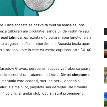
ide. Daca aceasta se dezvolta mult va apasa asupra
oaca tulburari ale circulatiei sangelui, de inghitire sau
 exoftalmica
reprezinta o tulburare hiperfunctionala a
ne ca gusa se afla in hipertiroidie. Aceasta boala apare
re probabilitate la cele cu varsta cuprinsa intre 30-40
Basedow Graves, persoana in cauza va trebui sa ceara
ostic corect si un tratament adecvat.
Dintre simptome
limentatia este aceeasi, stari de nervi, oboseala,
uri ale mainilor, palpitatii sau dereglari ale ritmului
a in volum, iar ambii globi oculari sunt proeminenti