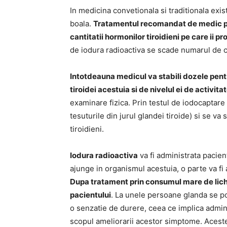
In medicina convetionala si traditionala ex
boala.
Tratamentul recomandat de medic p
cantitatii hormonilor tiroidieni pe care ii p
de iodura radioactiva se scade numarul de c
Intotdeauna medicul va stabili dozele pent
tiroidei acestuia si de nivelul ei de activita
examinare fizica. Prin testul de iodocaptare 
tesuturile din jurul glandei tiroide) si se va
tiroidieni.
Iodura radioactiva
va fi administrata pacien
ajunge in organismul acestuia, o parte va fi a
Dupa tratament prin consumul mare de lichi
pacientului
. La unele persoane glanda se po
o senzatie de durere, ceea ce implica admin
scopul ameliorarii acestor simptome. Aceste s