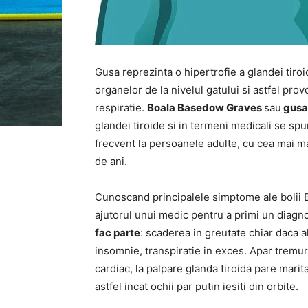
Gusa reprezinta o hipertrofie a glandei tiro
organelor de la nivelul gatului si astfel prov
respiratie.
Boala Basedow Graves
sau
gusa
glandei tiroide si in termeni medicali se spu
frecvent la persoanele adulte, cu cea mai ma
de ani.
Cunoscand principalele simptome ale bolii 
ajutorul unui medic pentru a primi un diagn
fac parte
: scaderea in greutate chiar daca a
insomnie, transpiratie in exces. Apar tremurat
cardiac, la palpare glanda tiroida pare marit
astfel incat ochii par putin iesiti din orbite.