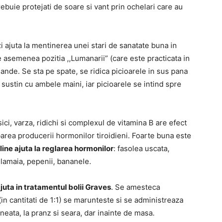
ebuie protejati de soare si vant prin ochelari care au
zi ajuta la mentinerea unei stari de sanatate buna in
De asemenea pozitia ,,Lumanarii” (care este practicata in
lande. Se sta pe spate, se ridica picioarele in sus pana
 sustin cu ambele maini, iar picioarele se intind spre
ici, varza, ridichi si complexul de vitamina B are efect
ibarea producerii hormonilor tiroidieni. Foarte buna este
ine ajuta la reglarea hormonilor
: fasolea uscata,
 lamaia, pepenii, bananele.
uta in tratamentul bolii Graves
. Se amesteca
in cantitati de 1:1) se marunteste si se administreaza
ineata, la pranz si seara, dar inainte de masa.