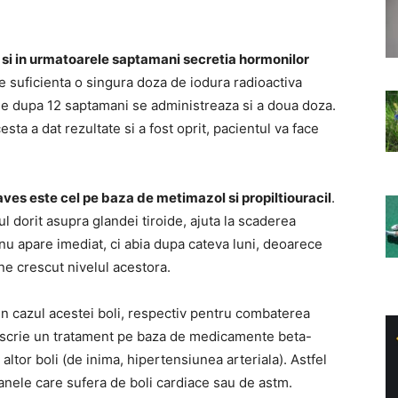
l si in urmatoarele saptamani secretia hormonilor
e suficienta o singura doza de iodura radioactiva
ele dupa 12 saptamani se administreaza si a doua doza.
esta a dat rezultate si a fost oprit, pacientul va face
es este cel pe baza de metimazol si propiltiouracil
.
 dorit asupra glandei tiroide, ajuta la scaderea
 nu apare imediat, ci abia dupa cateva luni, deoarece
ne crescut nivelul acestora.
n cazul acestei boli, respectiv pentru combaterea
prescrie un tratament pe baza de medicamente beta-
 altor boli (de inima, hipertensiunea arteriala). Astfel
anele care sufera de boli cardiace sau de astm.