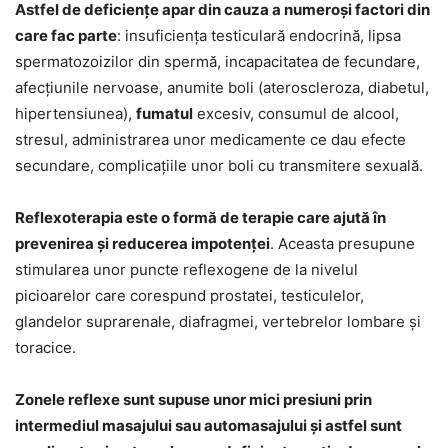
Astfel de deficiențe apar din cauza a numeroși factori din
care fac parte
: insuficiența testiculară endocrină, lipsa
spermatozoizilor din spermă, incapacitatea de fecundare,
afecțiunile nervoase, anumite boli (ateroscleroza, diabetul,
hipertensiunea),
fumatul
excesiv, consumul de alcool,
stresul, administrarea unor medicamente ce dau efecte
secundare, complicațiile unor boli cu transmitere sexuală.
Reflexoterapia este o formă de terapie care ajută în
prevenirea și reducerea impotenței
. Aceasta presupune
stimularea unor puncte reflexogene de la nivelul
picioarelor care corespund prostatei, testiculelor,
glandelor suprarenale, diafragmei, vertebrelor lombare și
toracice.
Zonele reflexe sunt supuse unor mici presiuni prin
intermediul masajului sau automasajului și astfel sunt