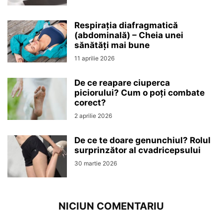
Respirația diafragmatică
(abdominală) – Cheia unei
sănătăți mai bune
11 aprilie 2026
De ce reapare ciuperca
piciorului? Cum o poți combate
corect?
2 aprilie 2026
De ce te doare genunchiul? Rolul
surprinzător al cvadricepsului
30 martie 2026
NICIUN COMENTARIU