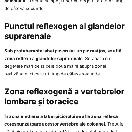
călcâiului
. Trebuie să apeși ușor cu degetul arătător timp
de câteva secunde.
Punctul reflexogen al glandelor
suprarenale
Sub protuberanța labei piciorului, un pic mai jos, se află
zona reflexă a glandelor suprarenale
. Se apasă cu
degetele mari de la cele două mâini asupra zonei,
realizând mici cercuri timp de câteva secunde.
Zona reflexogenă a vertebrelor
lombare și toracice
În zona mediană a labei piciorului se află zona reflexă
corespunzătoare acestor vertebre ale coloanei
. Trebuie
să ții piciorul cu mâna dreaptă iar cu degetul mare de la