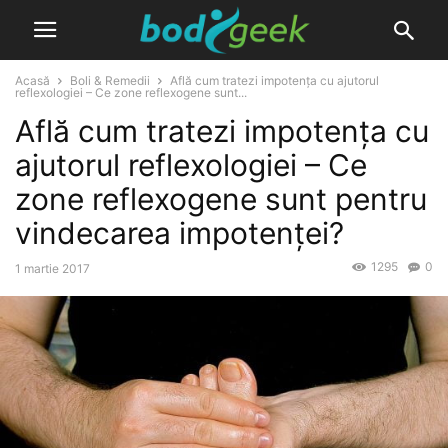
Acasă
Boli & Remedii
Află cum tratezi impotența cu ajutorul
reflexologiei – Ce zone reflexogene sunt...
Află cum tratezi impotența cu
ajutorul reflexologiei – Ce
zone reflexogene sunt pentru
vindecarea impotenței?
1295
0
1 martie 2017