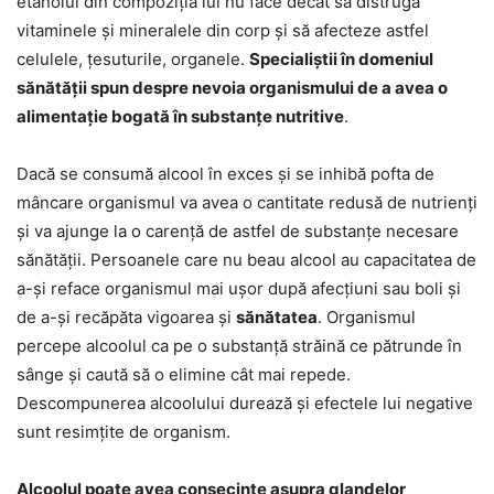
etanolul din compoziția lui nu face decât să distrugă
vitaminele și mineralele din corp și să afecteze astfel
celulele, țesuturile, organele.
Specialiștii în domeniul
sănătății spun despre nevoia organismului de a avea o
alimentație bogată în substanțe nutritive
.
Dacă se consumă alcool în exces și se inhibă pofta de
mâncare organismul va avea o cantitate redusă de nutrienți
și va ajunge la o carență de astfel de substanțe necesare
sănătății. Persoanele care nu beau alcool au capacitatea de
a-și reface organismul mai ușor după afecțiuni sau boli și
de a-și recăpăta vigoarea și
sănătatea
. Organismul
percepe alcoolul ca pe o substanță străină ce pătrunde în
sânge și caută să o elimine cât mai repede.
Descompunerea alcoolului durează și efectele lui negative
sunt resimțite de organism.
Alcoolul poate avea consecințe asupra glandelor