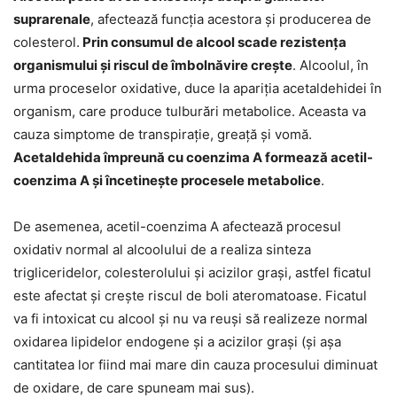
suprarenale
, afectează funcția acestora și producerea de
colesterol.
Prin consumul de alcool scade rezistența
organismului și riscul de îmbolnăvire crește
. Alcoolul, în
urma proceselor oxidative, duce la apariția acetaldehidei în
organism, care produce tulburări metabolice. Aceasta va
cauza simptome de transpirație, greață și vomă.
Acetaldehida împreună cu coenzima A formează acetil-
coenzima A și încetinește procesele metabolice
.
De asemenea, acetil-coenzima A afectează procesul
oxidativ normal al alcoolului de a realiza sinteza
trigliceridelor, colesterolului și acizilor grași, astfel ficatul
este afectat și crește riscul de boli ateromatoase. Ficatul
va fi intoxicat cu alcool și nu va reuși să realizeze normal
oxidarea lipidelor endogene și a acizilor grași (și așa
cantitatea lor fiind mai mare din cauza procesului diminuat
de oxidare, de care spuneam mai sus).