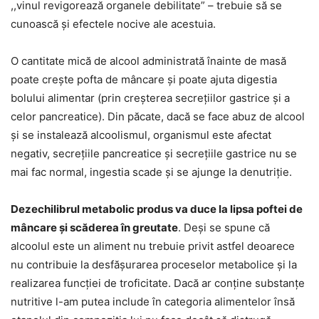
,,vinul revigorează organele debilitate” – trebuie să se
cunoască și efectele nocive ale acestuia.
O cantitate mică de alcool administrată înainte de masă
poate crește pofta de mâncare și poate ajuta digestia
bolului alimentar (prin creșterea secrețiilor gastrice și a
celor pancreatice). Din păcate, dacă se face abuz de alcool
și se instalează alcoolismul, organismul este afectat
negativ, secrețiile pancreatice și secrețiile gastrice nu se
mai fac normal, ingestia scade și se ajunge la denutriție.
Dezechilibrul metabolic produs va duce la lipsa poftei de
mâncare și scăderea în greutate
. Deși se spune că
alcoolul este un aliment nu trebuie privit astfel deoarece
nu contribuie la desfășurarea proceselor metabolice și la
realizarea funcției de troficitate. Dacă ar conține substanțe
nutritive l-am putea include în categoria alimentelor însă