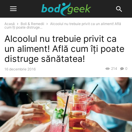
Acasă
Boli & Remedii
Alcoolul nu trebuie privit ca un aliment! Află
cum îți poate distruge...
Alcoolul nu trebuie privit ca
un aliment! Află cum îți poate
distruge sănătatea!
214
0
16 decembrie 2016