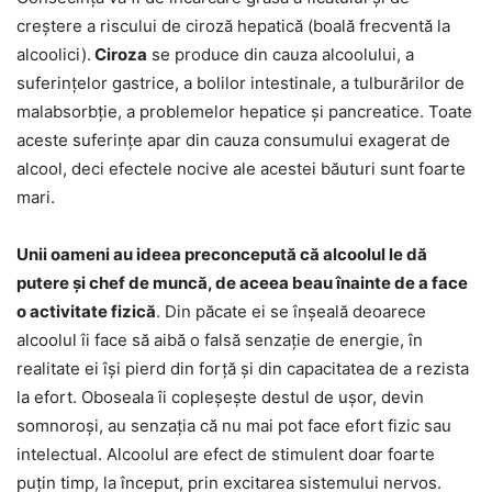
creștere a riscului de ciroză hepatică (boală frecventă la
alcoolici).
Ciroza
se produce din cauza alcoolului, a
suferințelor gastrice, a bolilor intestinale, a tulburărilor de
malabsorbție, a problemelor hepatice și pancreatice. Toate
aceste suferințe apar din cauza consumului exagerat de
alcool, deci efectele nocive ale acestei băuturi sunt foarte
mari.
Unii oameni au ideea preconcepută că alcoolul le dă
putere și chef de muncă, de aceea beau înainte de a face
o activitate fizică
. Din păcate ei se înșeală deoarece
alcoolul îi face să aibă o falsă senzație de energie, în
realitate ei își pierd din forță și din capacitatea de a rezista
la efort. Oboseala îi copleșește destul de ușor, devin
somnoroși, au senzația că nu mai pot face efort fizic sau
intelectual. Alcoolul are efect de stimulent doar foarte
puțin timp, la început, prin excitarea sistemului nervos.