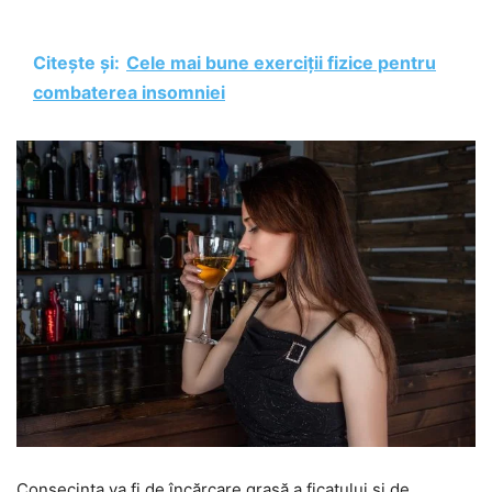
Citește și:
Cele mai bune exerciții fizice pentru
combaterea insomniei
Consecința va fi de încărcare grasă a ficatului și de