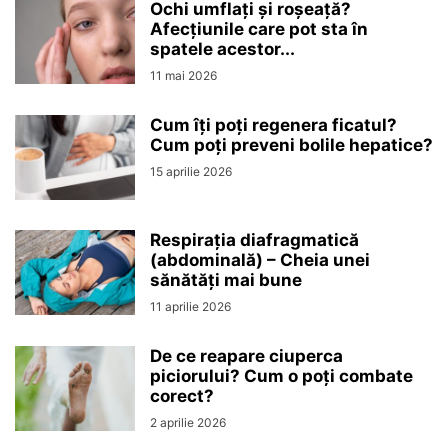
Ochi umflați și roșeață?
Afecțiunile care pot sta în
spatele acestor...
11 mai 2026
Cum îți poți regenera ficatul?
Cum poți preveni bolile hepatice?
15 aprilie 2026
Respirația diafragmatică
(abdominală) – Cheia unei
sănătăți mai bune
11 aprilie 2026
De ce reapare ciuperca
piciorului? Cum o poți combate
corect?
2 aprilie 2026