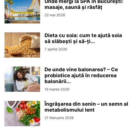
Unde mergi la SPA în București:
masaje, saună și răsfăț
22 mai 2026
Dieta cu soia: cum te ajută soia
să slăbești și să-ți...
7 aprilie 2026
De unde vine balonarea? – Ce
probiotice ajută în reducerea
balonării...
16 martie 2026
Îngrășarea din senin – un semn al
metabolismului lent
21 februarie 2026