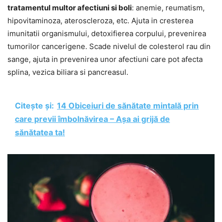
tratamentul multor afectiuni si boli
: anemie, reumatism,
hipovitaminoza, ateroscleroza, etc. Ajuta in cresterea
imunitatii organismului, detoxifierea corpului, prevenirea
tumorilor cancerigene. Scade nivelul de colesterol rau din
sange, ajuta in prevenirea unor afectiuni care pot afecta
splina, vezica biliara si pancreasul.
Citește și:
14 Obiceiuri de sănătate mintală prin
care previi îmbolnăvirea – Așa ai grijă de
sănătatea ta!