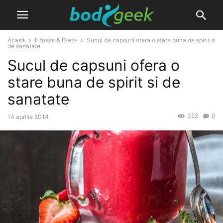
Acasă
Fitness & Diete
Sucul de capsuni ofera o stare buna de spirit si
de sanatate
Sucul de capsuni ofera o
stare buna de spirit si de
sanatate
352
0
14 aprilie 2014