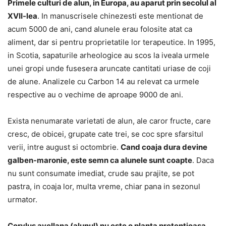
Primele culturi de alun, in Europa, au aparut prin secolul al
XVII-lea
. In manuscrisele chinezesti este mentionat de
acum 5000 de ani, cand alunele erau folosite atat ca
aliment, dar si pentru proprietatile lor terapeutice. In 1995,
in Scotia, sapaturile arheologice au scos la iveala urmele
unei gropi unde fusesera aruncate cantitati uriase de coji
de alune. Analizele cu Carbon 14 au relevat ca urmele
respective au o vechime de aproape 9000 de ani.
Exista nenumarate varietati de alun, ale caror fructe, care
cresc, de obicei, grupate cate trei, se coc spre sfarsitul
verii, intre august si octombrie.
Cand coaja dura devine
galben-maronie, este semn ca alunele sunt coapte
. Daca
nu sunt consumate imediat, crude sau prajite, se pot
pastra, in coaja lor, multa vreme, chiar pana in sezonul
urmator.
Corylus avellana (alunul) nu este o planta pretentioasa,