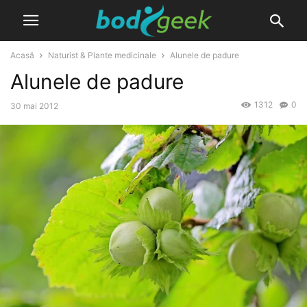
Acasă
Naturist & Plante medicinale
Alunele de padure
Alunele de padure
1312
0
30 mai 2012