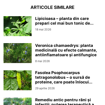
ARTICOLE SIMILARE
Lipicioasa – planta din care
prepari cel mai bun tonic de...
18 mai 2026
Veronica chamaedrys: planta
medicinală cu efecte calmante,
antiinflamatoare și antifungice
8 mai 2026
Fasolea Psophocarpus
tetragonolobus – o sursă de
proteine, care poate înlocui...
29 aprilie 2026
Remediu antic pentru răni și
infecții: puterea terapeutică a