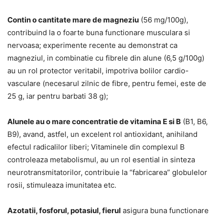
Contin o cantitate mare de magneziu
(56 mg/100g),
contribuind la o foarte buna functionare musculara si
nervoasa; experimente recente au demonstrat ca
magneziul, in combinatie cu fibrele din alune (6,5 g/100g)
au un rol protector veritabil, impotriva bolilor cardio-
vasculare (necesarul zilnic de fibre, pentru femei, este de
25 g, iar pentru barbati 38 g);
Alunele au o mare concentratie de vitamina E si B
(B1, B6,
B9), avand, astfel, un excelent rol antioxidant, anihiland
efectul radicalilor liberi; Vitaminele din complexul B
controleaza metabolismul, au un rol esential in sinteza
neurotransmitatorilor, contribuie la “fabricarea” globulelor
rosii, stimuleaza imunitatea etc.
Azotatii, fosforul, potasiul, fierul
asigura buna functionare