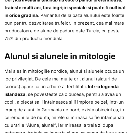
traieste multi ani, fara ingrijiri speciale si poate fi cultivat
in orice gradina
. Pamantul de la baza alunului este foarte
bun pentru dezvoltarea trufelor. In prezent, cea mai mare
producatoare de alune de padure este Turcia, cu peste
75% din productia mondiala.
Alunul si alunele in mitologie
Mai ales in mitologiile nordice, alunul si alunele ocupa un
loc privilegiat. De cele mai multe ori, alunul (alaturi de
scorus) apare ca un arbore al fertilitatii.
Intr-o legenda
islandeza
, se povesteste ca o ducesa, pentru a avea un
copil, a plecat sa ii intalneasca si ii implore pe zei, intr-un
crang de aluni. In Germania de nord, exista obiceiul ca, in
ceremoniile de nunta, mirele si mireasa sa fie intampinati
cu urarile “Alune, alune!”, iar mireasa, a treia zi dupa
petrecere, trebuia sa imparta alune, ca semn de bun augur.