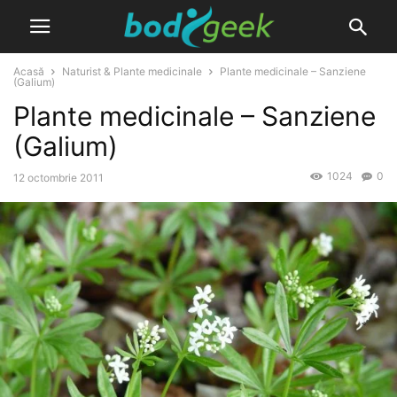
Acasă
Naturist & Plante medicinale
Plante medicinale – Sanziene
(Galium)
Plante medicinale – Sanziene
(Galium)
1024
0
12 octombrie 2011