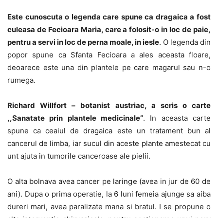
Este cunoscuta o legenda care spune ca dragaica a fost
culeasa de Fecioara Maria, care a folosit-o in loc de paie,
pentru a servi in loc de perna moale, in iesle
. O legenda din
popor spune ca Sfanta Fecioara a ales aceasta floare,
deoarece este una din plantele pe care magarul sau n-o
rumega.
Richard Willfort – botanist austriac, a scris o carte
,,Sanatate prin plantele medicinale”
. In aceasta carte
spune ca ceaiul de dragaica este un tratament bun al
cancerul de limba, iar sucul din aceste plante amestecat cu
unt ajuta in tumorile canceroase ale pielii.
O alta bolnava avea cancer pe laringe (avea in jur de 60 de
ani). Dupa o prima operatie, la 6 luni femeia ajunge sa aiba
dureri mari, avea paralizate mana si bratul. I se propune o