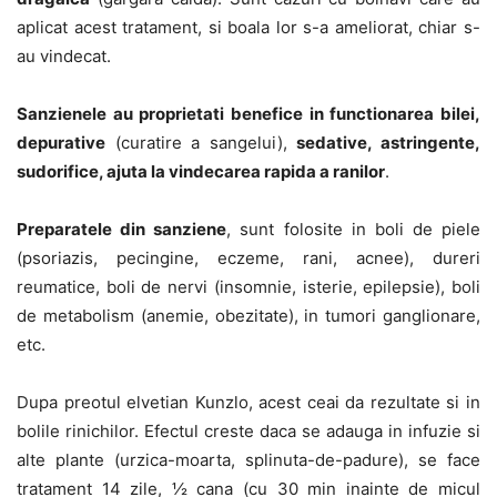
aplicat acest tratament, si boala lor s-a ameliorat, chiar s-
au vindecat.
Sanzienele au proprietati benefice in functionarea bilei,
depurative
(curatire a sangelui),
sedative, astringente,
sudorifice, ajuta la vindecarea rapida a ranilor
.
Preparatele din sanziene
, sunt folosite in boli de piele
(psoriazis, pecingine, eczeme, rani, acnee), dureri
reumatice, boli de nervi (insomnie, isterie, epilepsie), boli
de metabolism (anemie, obezitate), in tumori ganglionare,
etc.
Dupa preotul elvetian Kunzlo, acest ceai da rezultate si in
bolile rinichilor. Efectul creste daca se adauga in infuzie si
alte plante (urzica-moarta, splinuta-de-padure), se face
tratament 14 zile, ½ cana (cu 30 min inainte de micul