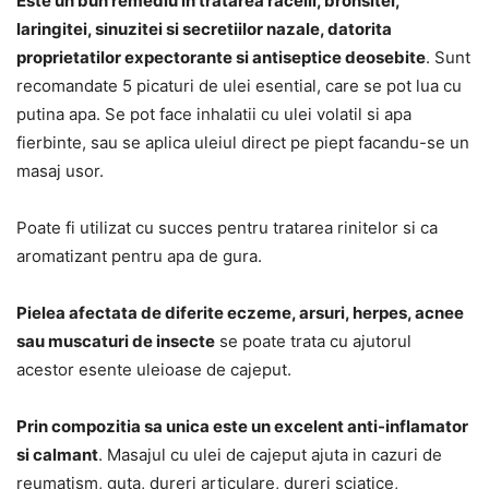
Este un bun remediu in tratarea racelii, bronsitei,
laringitei, sinuzitei si secretiilor nazale, datorita
proprietatilor expectorante si antiseptice deosebite
. Sunt
recomandate 5 picaturi de ulei esential, care se pot lua cu
putina apa. Se pot face inhalatii cu ulei volatil si apa
fierbinte, sau se aplica uleiul direct pe piept facandu-se un
masaj usor.
Poate fi utilizat cu succes pentru tratarea rinitelor si ca
aromatizant pentru apa de gura.
Pielea afectata de diferite eczeme, arsuri, herpes, acnee
sau muscaturi de insecte
se poate trata cu ajutorul
acestor esente uleioase de cajeput.
Prin compozitia sa unica este un excelent anti-inflamator
si calmant
. Masajul cu ulei de cajeput ajuta in cazuri de
reumatism, guta, dureri articulare, dureri sciatice,