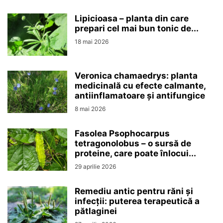
Lipicioasa – planta din care
prepari cel mai bun tonic de...
18 mai 2026
Veronica chamaedrys: planta
medicinală cu efecte calmante,
antiinflamatoare și antifungice
8 mai 2026
Fasolea Psophocarpus
tetragonolobus – o sursă de
proteine, care poate înlocui...
29 aprilie 2026
Remediu antic pentru răni și
infecții: puterea terapeutică a
pătlaginei