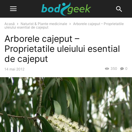
Acasă
Naturist & Plante medicinale
Arborele cajeput – Proprietatile
uleiului esential de cajeput
Arborele cajeput –
Proprietatile uleiului esential
de cajeput
350
0
14 mai 2012