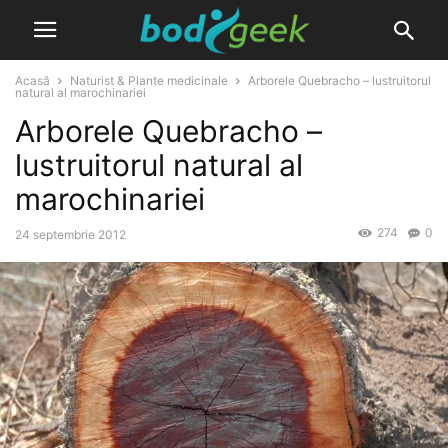
Acasă
Naturist & Plante medicinale
Arborele Quebracho – lustruitorul
natural al marochinariei
Arborele Quebracho –
lustruitorul natural al
marochinariei
274
0
24 septembrie 2012