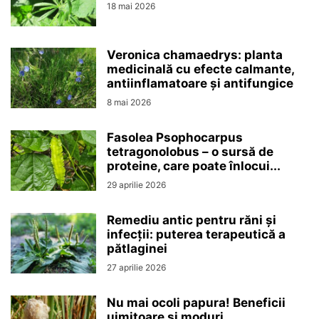
18 mai 2026
Veronica chamaedrys: planta
medicinală cu efecte calmante,
antiinflamatoare și antifungice
8 mai 2026
Fasolea Psophocarpus
tetragonolobus – o sursă de
proteine, care poate înlocui...
29 aprilie 2026
Remediu antic pentru răni și
infecții: puterea terapeutică a
pătlaginei
27 aprilie 2026
Nu mai ocoli papura! Beneficii
uimitoare și moduri