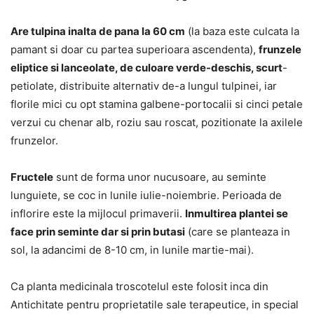
Are tulpina inalta de pana la 60 cm
(la baza este culcata la
pamant si doar cu partea superioara ascendenta),
frunzele
eliptice si lanceolate, de culoare verde-deschis, scurt
-
petiolate, distribuite alternativ de-a lungul tulpinei, iar
florile mici cu opt stamina galbene-portocalii si cinci petale
verzui cu chenar alb, roziu sau roscat, pozitionate la axilele
frunzelor.
Fructele
sunt de forma unor nucusoare, au seminte
lunguiete, se coc in lunile iulie-noiembrie. Perioada de
inflorire este la mijlocul primaverii.
Inmultirea plantei se
face prin seminte dar si prin butasi
(care se planteaza in
sol, la adancimi de 8-10 cm, in lunile martie-mai).
Ca planta medicinala troscotelul este folosit inca din
Antichitate pentru proprietatile sale terapeutice, in special