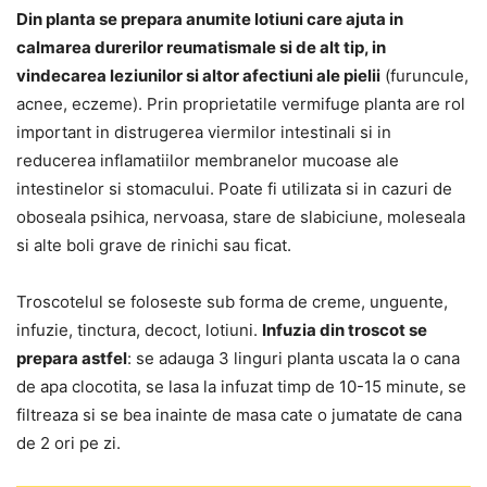
Din planta se prepara anumite lotiuni care ajuta in
calmarea durerilor reumatismale si de alt tip, in
vindecarea leziunilor si altor afectiuni ale pielii
(furuncule,
acnee, eczeme). Prin proprietatile vermifuge planta are rol
important in distrugerea viermilor intestinali si in
reducerea inflamatiilor membranelor mucoase ale
intestinelor si stomacului. Poate fi utilizata si in cazuri de
oboseala psihica, nervoasa, stare de slabiciune, moleseala
si alte boli grave de rinichi sau ficat.
Troscotelul se foloseste sub forma de creme, unguente,
infuzie, tinctura, decoct, lotiuni.
Infuzia din troscot se
prepara astfel
: se adauga 3 linguri planta uscata la o cana
de apa clocotita, se lasa la infuzat timp de 10-15 minute, se
filtreaza si se bea inainte de masa cate o jumatate de cana
de 2 ori pe zi.