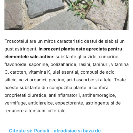
Troscotelul are un miros caracteristic destul de slab si un
gust astringent.
In prezent planta este apreciata pentru
elementele sale active
: substante glicozide, cumarine,
flavonoide, saponine, polizaharide, rasini, taninuri, vitamina
C, caroten, vitamina K, ulei esential, compusi de acid
silicic, acizi organici, pectina, acid ascorbic si altele. Toate
aceste substante din compozitia plantei ii confera
proprietati diuretice, antiinflamatorii, antihemoragice,
vermifuge, antidiareice, expectorante, astringente si de
reducere a tensiunii arteriale.
Citește și:
Paciuli - afrodisiac si baza de