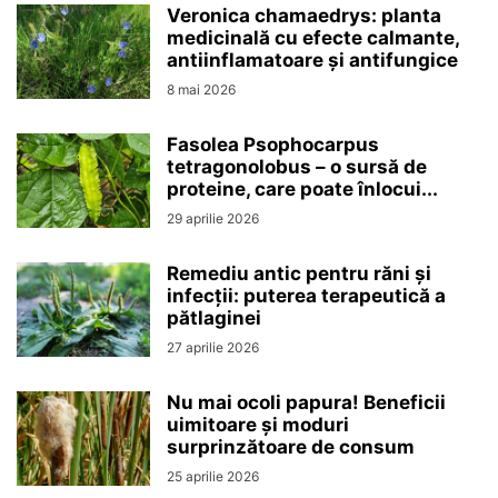
Veronica chamaedrys: planta
medicinală cu efecte calmante,
antiinflamatoare și antifungice
8 mai 2026
Fasolea Psophocarpus
tetragonolobus – o sursă de
proteine, care poate înlocui...
29 aprilie 2026
Remediu antic pentru răni și
infecții: puterea terapeutică a
pătlaginei
27 aprilie 2026
Nu mai ocoli papura! Beneficii
uimitoare și moduri
surprinzătoare de consum
25 aprilie 2026