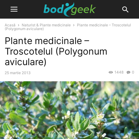
Acasă
Naturist & Plante medicinale
Plante medicinale – Troscotelul
(Polygonum aviculare)
Plante medicinale –
Troscotelul (Polygonum
aviculare)
1448
0
25 martie 2013