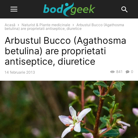
Acasă
Naturist & Plante medicinale
Arbustul Bucco (Agathosma
betulina) are proprietati antiseptice, diuretice
Arbustul Bucco (Agathosma
betulina) are proprietati
antiseptice, diuretice
841
0
14 februarie 2013