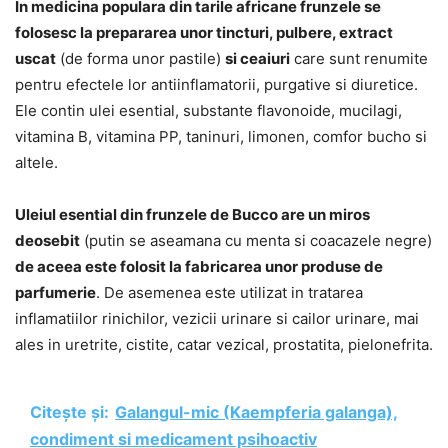
In medicina populara din tarile africane frunzele se
folosesc la prepararea unor tincturi, pulbere, extract
uscat
(de forma unor pastile)
si ceaiuri
care sunt renumite
pentru efectele lor antiinflamatorii, purgative si diuretice.
Ele contin ulei esential, substante flavonoide, mucilagi,
vitamina B, vitamina PP, taninuri, limonen, comfor bucho si
altele.
Uleiul esential din frunzele de Bucco are un miros
deosebit
(putin se aseamana cu menta si coacazele negre)
de aceea este folosit la fabricarea unor produse de
parfumerie
. De asemenea este utilizat in tratarea
inflamatiilor rinichilor, vezicii urinare si cailor urinare, mai
ales in uretrite, cistite, catar vezical, prostatita, pielonefrita.
Citește și:
Galangul-mic (Kaempferia galanga),
condiment si medicament psihoactiv