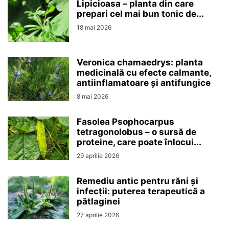
Lipicioasa – planta din care
prepari cel mai bun tonic de...
18 mai 2026
Veronica chamaedrys: planta
medicinală cu efecte calmante,
antiinflamatoare și antifungice
8 mai 2026
Fasolea Psophocarpus
tetragonolobus – o sursă de
proteine, care poate înlocui...
29 aprilie 2026
Remediu antic pentru răni și
infecții: puterea terapeutică a
pătlaginei
27 aprilie 2026