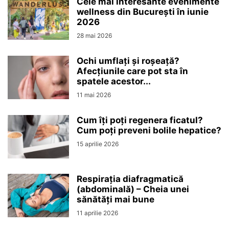
Cele mai interesante evenimente
wellness din București în iunie
2026
28 mai 2026
Ochi umflați și roșeață?
Afecțiunile care pot sta în
spatele acestor...
11 mai 2026
Cum îți poți regenera ficatul?
Cum poți preveni bolile hepatice?
15 aprilie 2026
Respirația diafragmatică
(abdominală) – Cheia unei
sănătăți mai bune
11 aprilie 2026