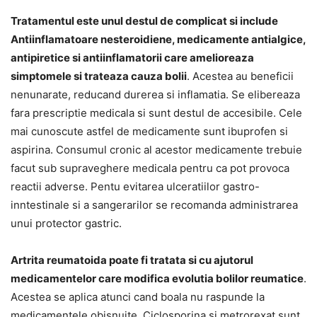
Tratamentul este unul destul de complicat si include
Antiinflamatoare nesteroidiene, medicamente antialgice,
antipiretice si antiinflamatorii care amelioreaza
simptomele si trateaza cauza bolii
. Acestea au beneficii
nenunarate, reducand durerea si inflamatia. Se elibereaza
fara prescriptie medicala si sunt destul de accesibile. Cele
mai cunoscute astfel de medicamente sunt ibuprofen si
aspirina. Consumul cronic al acestor medicamente trebuie
facut sub supraveghere medicala pentru ca pot provoca
reactii adverse. Pentu evitarea ulceratiilor gastro-
inntestinale si a sangerarilor se recomanda administrarea
unui protector gastric.
Artrita reumatoida poate fi tratata si cu ajutorul
medicamentelor care modifica evolutia bolilor reumatice
.
Acestea se aplica atunci cand boala nu raspunde la
medicamentele obisnuite. Ciclosporina si metrorexat sunt