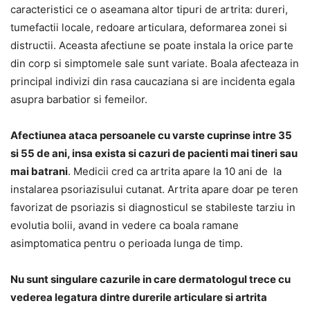
caracteristici ce o aseamana altor tipuri de artrita: dureri,
tumefactii locale, redoare articulara, deformarea zonei si
distructii. Aceasta afectiune se poate instala la orice parte
din corp si simptomele sale sunt variate. Boala afecteaza in
principal indivizi din rasa caucaziana si are incidenta egala
asupra barbatior si femeilor.
Afectiunea ataca persoanele cu varste cuprinse intre 35
si 55 de ani, insa exista si cazuri de pacienti mai tineri sau
mai batrani
. Medicii cred ca artrita apare la 10 ani de la
instalarea psoriazisului cutanat. Artrita apare doar pe teren
favorizat de psoriazis si diagnosticul se stabileste tarziu in
evolutia bolii, avand in vedere ca boala ramane
asimptomatica pentru o perioada lunga de timp.
Nu sunt singulare cazurile in care dermatologul trece cu
vederea legatura dintre durerile articulare si artrita