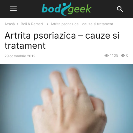
Acasă
Boli & Remedii
Artrita psoriazica – cauze si tratament
Artrita psoriazica – cauze si
tratament
1105
0
29 octombrie 2012