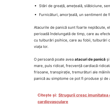
Stări de greață, amețeală, slăbiciune, s
Furnicături, amorțeală, un sentiment de f
Atacurile de panică sunt foarte neplăcute, 
perioadă îndelungată de timp, care au efect
cu tulburări psihice, care au fobii, tulburăr
viața lor.
O persoană poate avea
atacuri de panică
și
mare, puls ridicat, frecvență cardiacă ridicat
frisoane, transpirație, tremurături ale mâini
panică au simptome ce pot fi produse și de a
Citește și:
Strugurii cresc imunitatea 
cardiovasculare