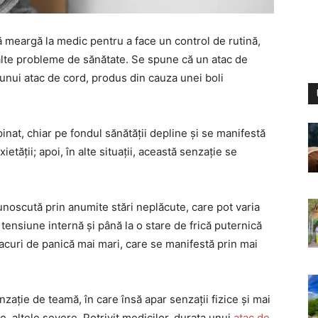
ă meargă la medic pentru a face un control de rutină,
alte probleme de sănătate. Se spune că un atac de
ui atac de cord, produs din cauza unei boli
nat, chiar pe fondul sănătății depline și se manifestă
etății; apoi, în alte situații, această senzație se
unoscută prin anumite stări neplăcute, care pot varia
tensiune internă și până la o stare de frică puternică
curi de panică mai mari, care se manifestă prin mai
zație de teamă, în care însă apar senzații fizice și mai
, altele severe. Potrivit medicilor, durata unui
atac de