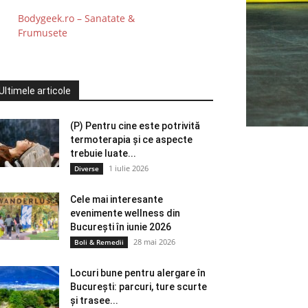
Bodygeek.ro – Sanatate &
Frumusete
Ultimele articole
(P) Pentru cine este potrivită
termoterapia și ce aspecte
trebuie luate...
1 iulie 2026
Diverse
Cele mai interesante
evenimente wellness din
București în iunie 2026
28 mai 2026
Boli & Remedii
Locuri bune pentru alergare în
București: parcuri, ture scurte
și trasee...