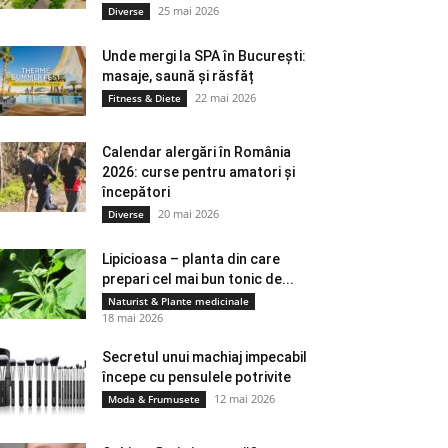
25 mai 2026
Diverse
Unde mergi la SPA în București:
masaje, saună și răsfăț
22 mai 2026
Fitness & Diete
Calendar alergări în România
2026: curse pentru amatori și
începători
20 mai 2026
Diverse
Lipicioasa – planta din care
prepari cel mai bun tonic de...
Naturist & Plante medicinale
18 mai 2026
Secretul unui machiaj impecabil
începe cu pensulele potrivite
12 mai 2026
Moda & Frumusete