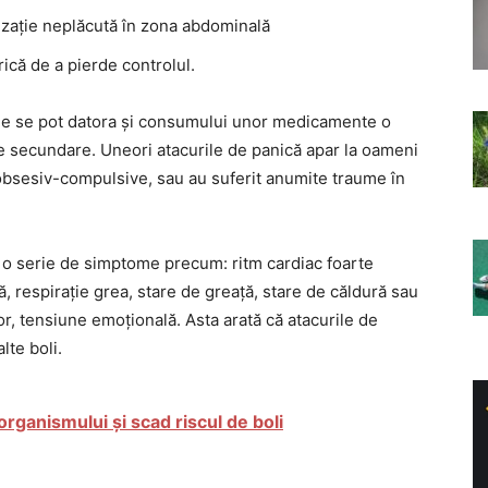
enzație neplăcută în zona abdominală
rică de a pierde controlul.
ele se pot datora și consumului unor medicamente o
e secundare. Uneori atacurile de panică apar la oameni
i obsesiv-compulsive, sau au suferit anumite traume în
 o serie de simptome precum: ritm cardiac foarte
ă, respirație grea, stare de greață, stare de căldură sau
lor, tensiune emoțională. Asta arată că atacurile de
lte boli.
organismului și scad riscul de boli