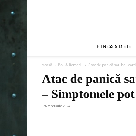
FITNESS & DIETE
Acasă
Boli & Remedii
Atac de panică sau boli car
Atac de panică sa
– Simptomele pot
26 februarie 2024