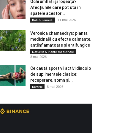
Ochi umflați și roșeață?
Afecțiunile care pot sta în
spatele acestor...
11 mai 2026
Boli & Remedii
Veronica chamaedrys: planta
medicinală cu efecte calmante,
antiinflamatoare și antifungice
Naturist & Plante medicinale
8 mai 2026
Ce caută sportivii activi dincolo
de suplimentele clasice:
recuperare, somn și...
8 mai 2026
Diverse