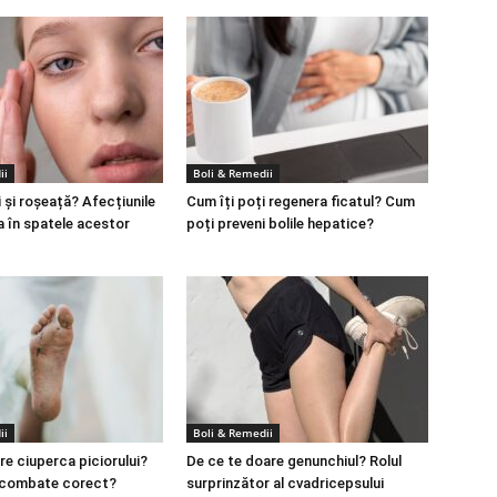
ii
Boli & Remedii
 și roșeață? Afecțiunile
Cum îți poți regenera ficatul? Cum
a în spatele acestor
poți preveni bolile hepatice?
ii
Boli & Remedii
re ciuperca piciorului?
De ce te doare genunchiul? Rolul
 combate corect?
surprinzător al cvadricepsului