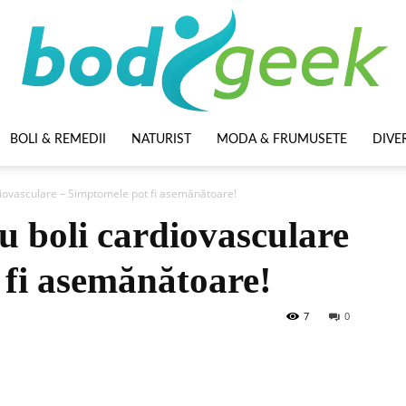
BOLI & REMEDII
NATURIST
MODA & FRUMUSETE
DIVE
BodyGeek
diovasculare – Simptomele pot fi asemănătoare!
u boli cardiovasculare
 fi asemănătoare!
7
0