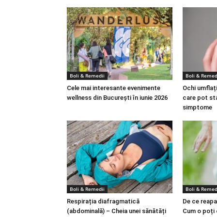
Boli & Remedii
Boli & Remed
Cele mai interesante evenimente
Ochi umflați
wellness din București în iunie 2026
care pot st
simptome
Boli & Remedii
Boli & Remed
Respirația diafragmatică
De ce reapa
(abdominală) – Cheia unei sănătăți
Cum o poți