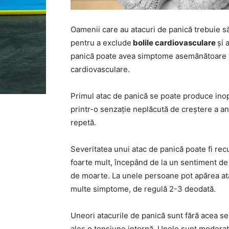
Oamenii care au atacuri de panică trebuie s
pentru a exclude
bolile cardiovasculare
și 
panică poate avea simptome asemănătoare un
cardiovasculare.
Primul atac de panică se poate produce inopi
printr-o senzație neplăcută de creștere a anxi
repetă.
Severitatea unui atac de panică poate fi rec
foarte mult, începând de la un sentiment de 
de moarte. La unele persoane pot apărea ata
multe simptome, de regulă 2-3 deodată.
Uneori atacurile de panică sunt fără acea sen
ales o tensiune internă. Unele sunt moderate