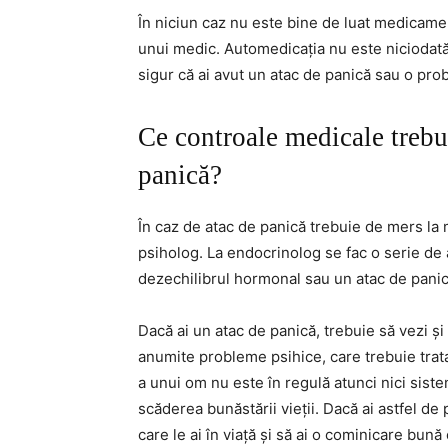
În niciun caz nu este bine de luat medicame
unui medic. Automedicația nu este niciodată 
sigur că ai avut un atac de panică sau o pro
Ce controale medicale trebui
panică?
În caz de atac de panică trebuie de mers la 
psiholog. La endocrinolog se fac o serie de
dezechilibrul hormonal sau un atac de panic
Dacă ai un atac de panică, trebuie să vezi și
anumite probleme psihice, care trebuie trat
a unui om nu este în regulă atunci nici sist
scăderea bunăstării vieții. Dacă ai astfel de 
care le ai în viață și să ai o cominicare bună 