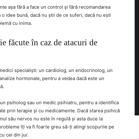
nte așa fără a face un control și fără recomandarea
o idee bună, dacă nu știi de ce suferi, dacă nu ești
blemă cu inima.
e făcute în caz de atacuri de
medici specialiști: un cardiolog, un endocrinolog, un
 analize hormonale, pentru a vedea dacă este un
ă.
 un psiholog sau un medic psihiatru, pentru a identifica
ate prin terapie și cu medicamente. Dacă starea psihică
emul său nervos nu este în regulă și asta duce la
probleme îți va fi foarte greu să-ți atingi scopurile pe
cu cei din jur.