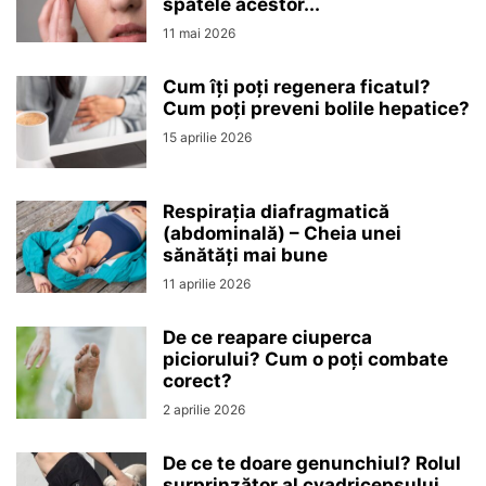
spatele acestor...
11 mai 2026
Cum îți poți regenera ficatul?
Cum poți preveni bolile hepatice?
15 aprilie 2026
Respirația diafragmatică
(abdominală) – Cheia unei
sănătăți mai bune
11 aprilie 2026
De ce reapare ciuperca
piciorului? Cum o poți combate
corect?
2 aprilie 2026
De ce te doare genunchiul? Rolul
surprinzător al cvadricepsului