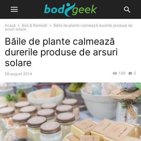
Acasă
Boli & Remedii
Băile de plante calmează durerile produse de
arsuri solare
Băile de plante calmează
durerile produse de arsuri
solare
149
0
28 august 2014