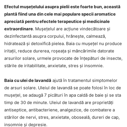
Efectul mușețelului asupra pielii este foarte bun, această
plantă fiind una din cele mai populare specii aromatice
apreciată pentru efectele terapeutice și medicinale
extraordinare
. Mușețelul are acțiune vindecătoare și
dezinfectantă asupra corpului, hrănește, calmează,
hidratează și detoxifică pielea. Baia cu mușețel nu produce
iritații, reduce durerea, roșeața și măncărimile datorate
arsurilor solare, urmele provocate de înțepături de insecte,
stările de iritabilitate, anxietate, stres și insomnie.
Baia cu ulei de lavandă
ajută în tratamentul simptomelor
de arsuri solare. Uleiul de lavandă se poate folosi în loc de
mușețel, se adaugă 7 picături în apa caldă de baie și se sta
timp de 30 de minute. Uleiul de lavandă are proprietăți
antiseptice, antibacteriene, analgezice, de combatere a
stărilor de nervi, stres, anxietate, oboseală, dureri de cap,
insomnie și depresie.