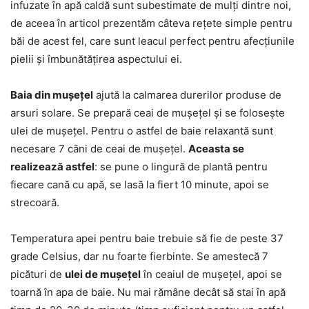
infuzate în apă caldă sunt subestimate de mulți dintre noi,
de aceea în articol prezentăm câteva rețete simple pentru
băi de acest fel, care sunt leacul perfect pentru afecțiunile
pielii și îmbunătățirea aspectului ei.
Baia din mușețel
ajută la calmarea durerilor produse de
arsuri solare. Se prepară ceai de mușețel și se folosește
ulei de mușețel. Pentru o astfel de baie relaxantă sunt
necesare 7 căni de ceai de mușețel.
Aceasta se
realizează astfel
: se pune o lingură de plantă pentru
fiecare cană cu apă, se lasă la fiert 10 minute, apoi se
strecoară.
Temperatura apei pentru baie trebuie să fie de peste 37
grade Celsius, dar nu foarte fierbinte. Se amestecă 7
picături de
ulei de mușețel
în ceaiul de mușețel, apoi se
toarnă în apa de baie. Nu mai rămâne decât să stai în apă