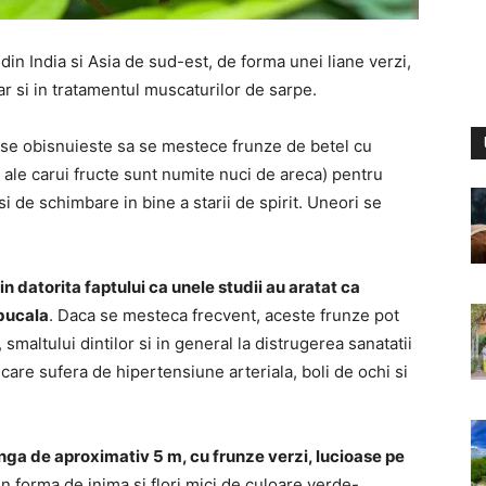
din India si Asia de sud-est, de forma unei liane verzi,
dar si in tratamentul muscaturilor de sarpe.
t se obisnuieste sa se mestece frunze de betel cu
 ale carui fructe sunt numite nuci de areca) pentru
 si de schimbare in bine a starii de spirit. Uneori se
n datorita faptului ca unele studii au aratat ca
 bucala
. Daca se mesteca frecvent, aceste frunze pot
 smaltului dintilor si in general la distrugerea sanatatii
 care sufera de hipertensiune arteriala, boli de ochi si
nga de aproximativ 5 m, cu frunze verzi, lucioase pe
 in forma de inima si flori mici de culoare verde-