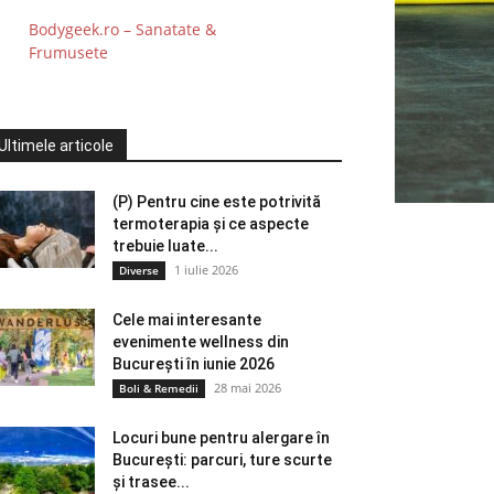
Bodygeek.ro – Sanatate &
Frumusete
Ultimele articole
(P) Pentru cine este potrivită
termoterapia și ce aspecte
trebuie luate...
1 iulie 2026
Diverse
Cele mai interesante
evenimente wellness din
București în iunie 2026
28 mai 2026
Boli & Remedii
Locuri bune pentru alergare în
București: parcuri, ture scurte
și trasee...