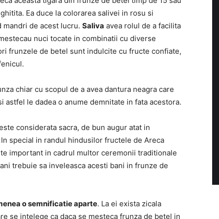
ca aceasta tigara din frunze de betel timp de 15 sau
ghitita. Ea duce la colorarea salivei in rosu si
ind mandri de acest lucru.
Saliva
avea rolul de a facilita
 mestecau nuci tocate in combinatii cu diverse
ori frunzele de betel sunt indulcite cu fructe confiate,
enicul.
unza chiar cu scopul de a avea dantura neagra care
si astfel le dadea o anume demnitate in fata acestora.
 este considerata sacra, de bun augur atat in
 In special in randul hindusilor fructele de Areca
rte important in cadrul multor ceremonii traditionale
ni trebuie sa inveleasca acesti bani in frunze de
menea o semnificatie aparte
. La ei exista zicala
are se intelege ca daca se mesteca frunza de betel in