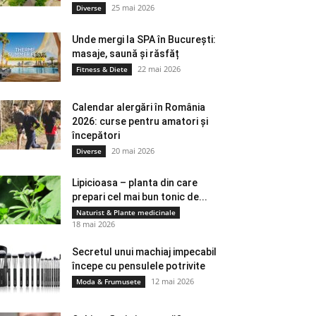
25 mai 2026
Diverse
Unde mergi la SPA în București:
masaje, saună și răsfăț
22 mai 2026
Fitness & Diete
Calendar alergări în România
2026: curse pentru amatori și
începători
20 mai 2026
Diverse
Lipicioasa – planta din care
prepari cel mai bun tonic de...
Naturist & Plante medicinale
18 mai 2026
Secretul unui machiaj impecabil
începe cu pensulele potrivite
12 mai 2026
Moda & Frumusete