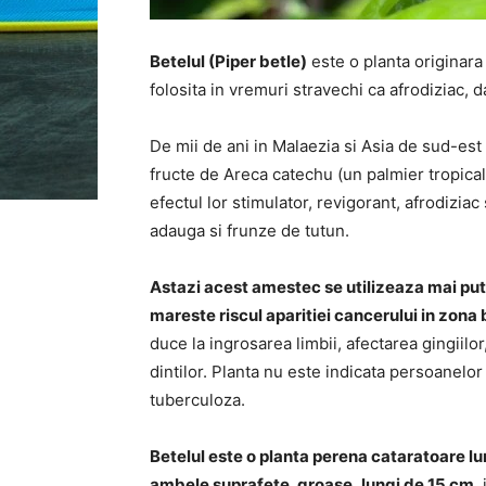
Betelul (Piper betle)
este o planta originara 
folosita in vremuri stravechi ca afrodiziac, 
De mii de ani in Malaezia si Asia de sud-es
fructe de Areca catechu (un palmier tropical
efectul lor stimulator, revigorant, afrodiziac
adauga si frunze de tutun.
Astazi acest amestec se utilizeaza mai puti
mareste riscul aparitiei cancerului in zona
duce la ingrosarea limbii, afectarea gingiilor,
dintilor. Planta nu este indicata persoanelor
tuberculoza.
Betelul este o planta perena cataratoare lu
ambele suprafete, groase, lungi de 15 cm
,