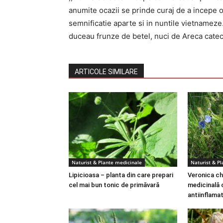
anumite ocazii se prinde curaj de a incepe
semnificatie aparte si in nuntile vietnameze
duceau frunze de betel, nuci de Areca catech
ARTICOLE SIMILARE
Naturist & Plante medicinale
Naturist & P
Lipicioasa – planta din care prepari
Veronica ch
cel mai bun tonic de primăvară
medicinală 
antiinflama