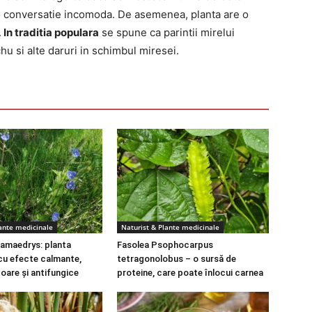
 o conversatie incomoda. De asemenea, planta are o
.
In traditia populara
se spune ca parintii mirelui
u si alte daruri in schimbul miresei.
lante medicinale
Naturist & Plante medicinale
amaedrys: planta
Fasolea Psophocarpus
cu efecte calmante,
tetragonolobus – o sursă de
toare și antifungice
proteine, care poate înlocui carnea