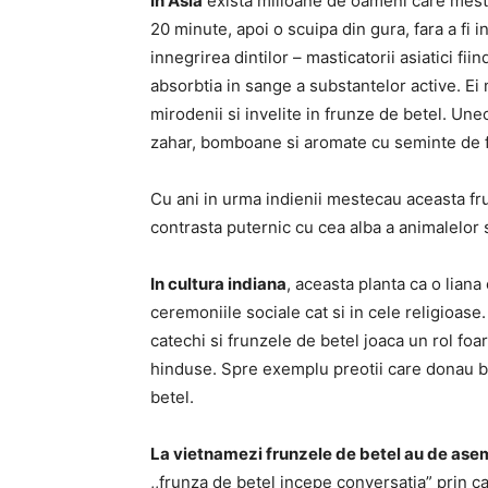
In Asia
exista milioane de oameni care meste
20 minute, apoi o scuipa din gura, fara a fi in
innegrirea dintilor – masticatorii asiatici fi
absorbtia in sange a substantelor active. Ei
mirodenii si invelite in frunze de betel. Une
zahar, bomboane si aromate cu seminte de f
Cu ani in urma indienii mestecau aceasta fr
contrasta puternic cu cea alba a animalelor 
In cultura indiana
, aceasta planta ca o liana
ceremoniile sociale cat si in cele religioase.
catechi si frunzele de betel joaca un rol foa
hinduse. Spre exemplu preotii care donau ba
betel.
La vietnamezi frunzele de betel au de ase
,,frunza de betel incepe conversatia” prin c