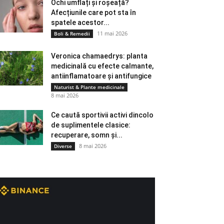
Ochi umflați și roșeață?
Afecțiunile care pot sta în
spatele acestor...
11 mai 2026
Boli & Remedii
Veronica chamaedrys: planta
medicinală cu efecte calmante,
antiinflamatoare și antifungice
Naturist & Plante medicinale
8 mai 2026
Ce caută sportivii activi dincolo
de suplimentele clasice:
recuperare, somn și...
8 mai 2026
Diverse