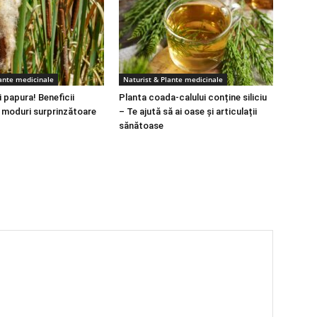
lante medicinale
Naturist & Plante medicinale
 papura! Beneficii
Planta coada-calului conține siliciu
i moduri surprinzătoare
– Te ajută să ai oase și articulații
sănătoase