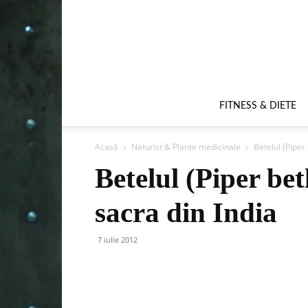
FITNESS & DIETE
Acasă
Naturist & Plante medicinale
Betelul (Piper
Betelul (Piper bet
sacra din India
7 iulie 2012