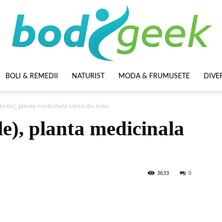
BOLI & REMEDII
NATURIST
MODA & FRUMUSETE
DIVE
BodyGeek
 betle), planta medicinala sacra din India
le), planta medicinala
3633
0