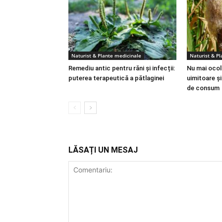
Naturist & Plante medicinale
Naturist & P
Remediu antic pentru răni și infecții:
Nu mai ocoli
puterea terapeutică a pătlaginei
uimitoare ș
de consum
LĂSAȚI UN MESAJ