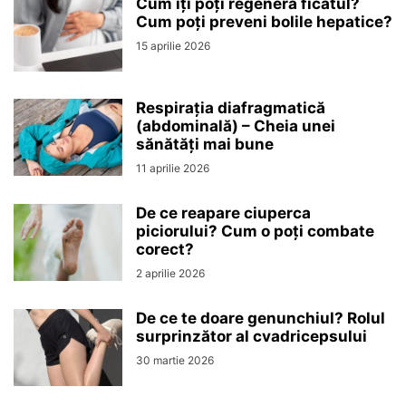
Cum îți poți regenera ficatul?
Cum poți preveni bolile hepatice?
15 aprilie 2026
Respirația diafragmatică
(abdominală) – Cheia unei
sănătăți mai bune
11 aprilie 2026
De ce reapare ciuperca
piciorului? Cum o poți combate
corect?
2 aprilie 2026
De ce te doare genunchiul? Rolul
surprinzător al cvadricepsului
30 martie 2026