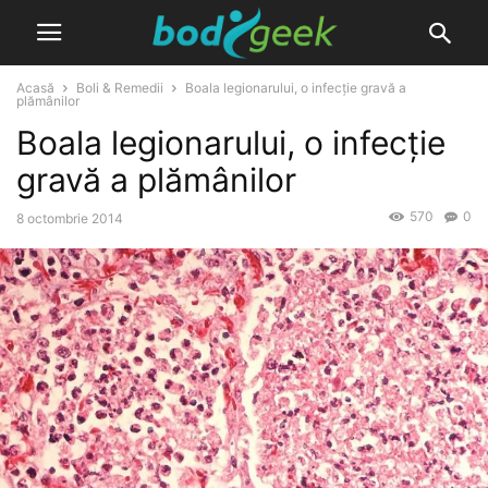
Acasă
Boli & Remedii
Boala legionarului, o infecție gravă a
plămânilor
Boala legionarului, o infecție
gravă a plămânilor
570
0
8 octombrie 2014