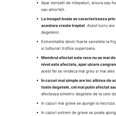
Apar senzatii de intepaturi, arsura sau fu
sau amorteli.
La inceput boala se caracterizeaza prin 
acestora creste treptat
. Acest lucru are
degetelor.
Extremitatile devin foarte sensibile la fr
si tulburari trofice superioare.
Membrul afectat este rece nu se mai dez
nivel este afectata, apar ulcere cangre
acest fel se vindeca mai greu si mai ales i
In cazuri mai simple are loc albirea de 
toate degetele, cel mai putin afectat sa
afecteaza simetric degetele de la cele d
In cazuri mai grave se ajunge la necroza 
In cazuri extrem de grave se poate ajung