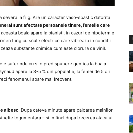
 severa la frig. Are un caracter vaso-spastic datorita
eneral sunt afectate persoanele tinere, femeile care
 aceasta boala apare la pianisti, in cazuri de hipotermie
rmen lung cu scule electrice care vibreaza in conditii
lizeaza substante chimice cum este clorura de vinil.
nele suferinde au si o predispunere gentica la boala
ynaud apare la 3-5 % din populatie, la femei de 5 ori
e reci fenomenul apare mai frecvent.
se albesc
. Dupa cateva minute apare paloarea mainilor
inetie tegumentara – si in final dupa trecerea atacului