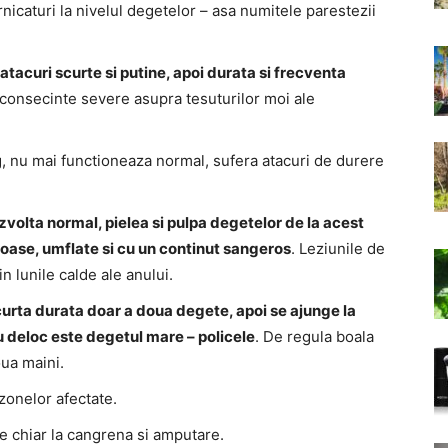
rnicaturi la nivelul degetelor – asa numitele parestezii
atacuri scurte si putine, apoi durata si frecventa
 consecinte severe asupra tesuturilor moi ale
ig, nu mai functioneaza normal, sufera atacuri de durere
volta normal, pielea si pulpa degetelor de la acest
noase, umflate si cu un continut sangeros
. Leziunile de
n lunile calde ale anului.
scurta durata doar a doua degete, apoi se ajunge la
u deloc este degetul mare – policele
. De regula boala
oua maini.
zonelor afectate.
e chiar la cangrena si amputare.