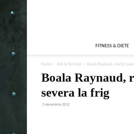
FITNESS & DIETE
Acasă
Boli & Remedii
Boala Raynaud, reactie cutan
Boala Raynaud, r
severa la frig
3 decembrie 2012