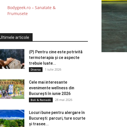
Bodygeek.ro – Sanatate &
Frumusete
Ultimele articole
(P) Pentru cine este potrivită
termoterapia și ce aspecte
trebuie luate...
1 iulie 2026
Diverse
Cele mai interesante
evenimente wellness din
București în iunie 2026
28 mai 2026
Boli & Remedii
Locuri bune pentru alergare în
București: parcuri, ture scurte
și trasee...