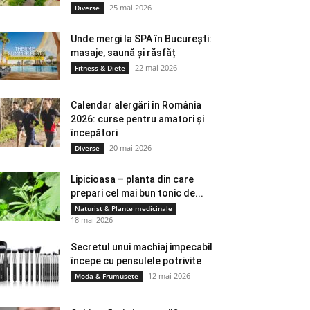
25 mai 2026
Diverse
Unde mergi la SPA în București:
masaje, saună și răsfăț
22 mai 2026
Fitness & Diete
Calendar alergări în România
2026: curse pentru amatori și
începători
20 mai 2026
Diverse
Lipicioasa – planta din care
prepari cel mai bun tonic de...
Naturist & Plante medicinale
18 mai 2026
Secretul unui machiaj impecabil
începe cu pensulele potrivite
12 mai 2026
Moda & Frumusete