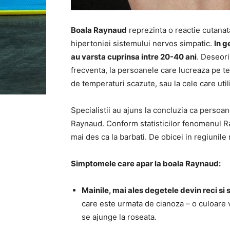
Boala Raynaud
reprezinta o reactie cutanata
hipertoniei sistemului nervos simpatic.
In g
au varsta cuprinsa intre 20-40 ani
. Deseori
frecventa, la persoanele care lucreaza pe te
de temperaturi scazute, sau la cele care uti
Specialistii au ajuns la concluzia ca persoa
Raynaud. Conform statisticilor fenomenul Ra
mai des ca la barbati. De obicei in regiunil
Simptomele care apar la boala Raynaud:
Mainile, mai ales degetele devin reci si 
care este urmata de cianoza – o culoare v
se ajunge la roseata.