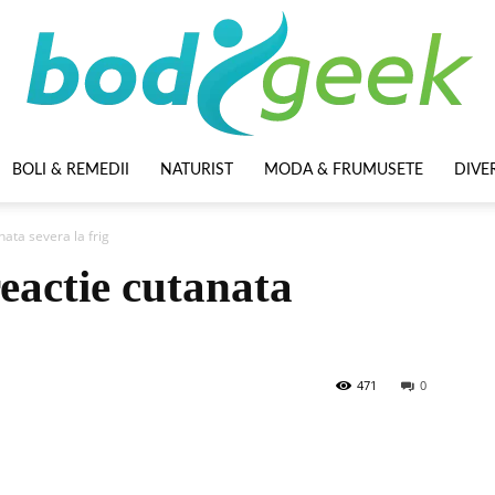
BOLI & REMEDII
NATURIST
MODA & FRUMUSETE
DIVE
BodyGeek
ata severa la frig
eactie cutanata
471
0