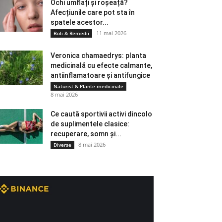
Ochi umflați și roșeață?
Afecțiunile care pot sta în
spatele acestor...
11 mai 2026
Boli & Remedii
Veronica chamaedrys: planta
medicinală cu efecte calmante,
antiinflamatoare și antifungice
Naturist & Plante medicinale
8 mai 2026
Ce caută sportivii activi dincolo
de suplimentele clasice:
recuperare, somn și...
8 mai 2026
Diverse