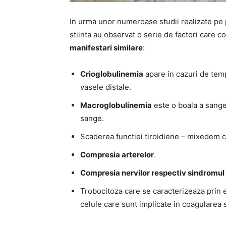
In urma unor numeroase studii realizate pe p
stiinta au observat o serie de factori care co
manifestari similare
:
Crioglobulinemia
apare in cazuri de temp
vasele distale.
Macroglobulinemia
este o boala a sangel
sange.
Scaderea functiei tiroidiene – mixedem car
Compresia arterelor
.
Compresia nervilor respectiv sindromul 
Trobocitoza care se caracterizeaza prin 
celule care sunt implicate in coagularea 