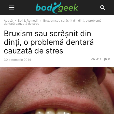
Acasă
Boli & Remedii
Bruxism sau scrâșnit din dinți, o problemă
dentară cauzată de stres
Bruxism sau scrâșnit din
dinți, o problemă dentară
cauzată de stres
411
0
30 octombrie 2014