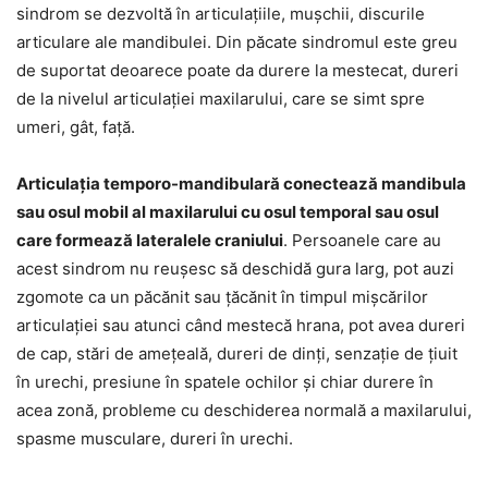
sindrom se dezvoltă în articulațiile, mușchii, discurile
articulare ale mandibulei. Din păcate sindromul este greu
de suportat deoarece poate da durere la mestecat, dureri
de la nivelul articulației maxilarului, care se simt spre
umeri, gât, față.
Articulația temporo-mandibulară conectează mandibula
sau osul mobil al maxilarului cu osul temporal sau osul
care formează lateralele craniului
. Persoanele care au
acest sindrom nu reușesc să deschidă gura larg, pot auzi
zgomote ca un păcănit sau țăcănit în timpul mișcărilor
articulației sau atunci când mestecă hrana, pot avea dureri
de cap, stări de amețeală, dureri de dinți, senzație de țiuit
în urechi, presiune în spatele ochilor și chiar durere în
acea zonă, probleme cu deschiderea normală a maxilarului,
spasme musculare, dureri în urechi.