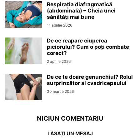
Respirația diafragmatică
(abdominală) – Cheia unei
sănătăți mai bune
11 aprilie 2026
De ce reapare ciuperca
piciorului? Cum o poți combate
corect?
2 aprilie 2026
De ce te doare genunchiul? Rolul
surprinzător al cvadricepsului
30 martie 2026
NICIUN COMENTARIU
LĂSAȚI UN MESAJ