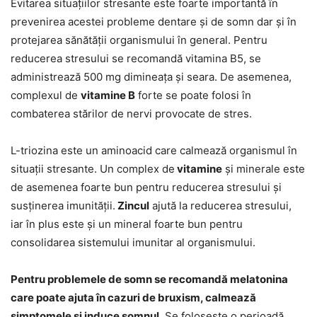
Evitarea situațiilor stresante este foarte importantă în
prevenirea acestei probleme dentare și de somn dar și în
protejarea sănătății organismului în general. Pentru
reducerea stresului se recomandă vitamina B5, se
administrează 500 mg dimineața și seara. De asemenea,
complexul de
vitamine B
forte se poate folosi în
combaterea stărilor de nervi provocate de stres.
L-triozina este un aminoacid care calmează organismul în
situații stresante. Un complex de
vitamine
și minerale este
de asemenea foarte bun pentru reducerea stresului și
susținerea imunității.
Zincul
ajută la reducerea stresului,
iar în plus este și un mineral foarte bun pentru
consolidarea sistemului imunitar al organismului.
Pentru problemele de somn se recomandă melatonina
care poate ajuta în cazuri de bruxism, calmează
simptomele și induce somnul
. Se folosește o perioadă