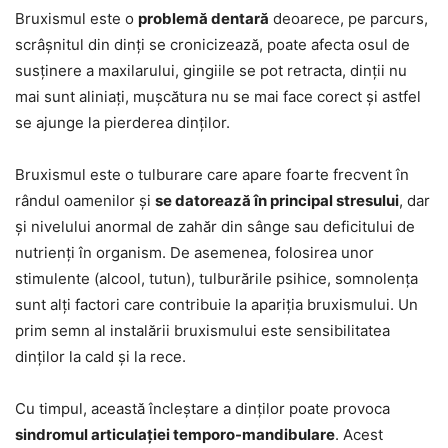
Bruxismul este o
problemă dentară
deoarece, pe parcurs,
scrâșnitul din dinți se cronicizează, poate afecta osul de
susținere a maxilarului, gingiile se pot retracta, dinții nu
mai sunt aliniați, mușcătura nu se mai face corect și astfel
se ajunge la pierderea dinților.
Bruxismul este o tulburare care apare foarte frecvent în
rândul oamenilor și
se datorează în principal stresului
, dar
și nivelului anormal de zahăr din sânge sau deficitului de
nutrienți în organism. De asemenea, folosirea unor
stimulente (alcool, tutun), tulburările psihice, somnolența
sunt alți factori care contribuie la apariția bruxismului. Un
prim semn al instalării bruxismului este sensibilitatea
dinților la cald și la rece.
Cu timpul, această încleștare a dinților poate provoca
sindromul articulației temporo-mandibulare
. Acest