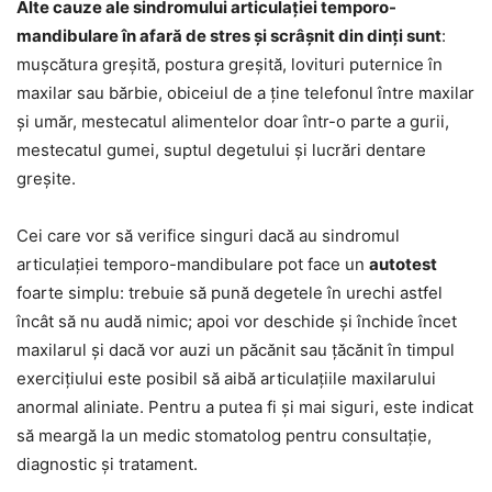
Alte cauze ale sindromului articulației temporo-
mandibulare în afară de stres și scrâșnit din dinți sunt
:
mușcătura greșită, postura greșită, lovituri puternice în
maxilar sau bărbie, obiceiul de a ține telefonul între maxilar
și umăr, mestecatul alimentelor doar într-o parte a gurii,
mestecatul gumei, suptul degetului și lucrări dentare
greșite.
Cei care vor să verifice singuri dacă au sindromul
articulației temporo-mandibulare pot face un
autotest
foarte simplu: trebuie să pună degetele în urechi astfel
încât să nu audă nimic; apoi vor deschide și închide încet
maxilarul și dacă vor auzi un păcănit sau țăcănit în timpul
exercițiului este posibil să aibă articulațiile maxilarului
anormal aliniate. Pentru a putea fi și mai siguri, este indicat
să meargă la un medic stomatolog pentru consultație,
diagnostic și tratament.