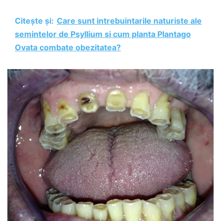
Citește și:
Care sunt intrebuintarile naturiste ale
semintelor de Psyllium si cum planta Plantago
Ovata combate obezitatea?