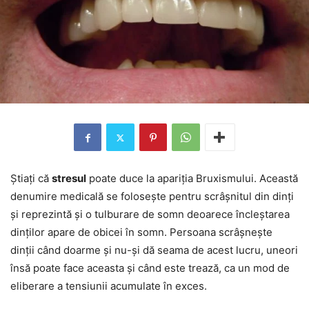
Știați că
stresul
poate duce la apariția Bruxismului. Această
denumire medicală se folosește pentru scrâșnitul din dinți
și reprezintă și o tulburare de somn deoarece încleștarea
dinților apare de obicei în somn. Persoana scrâșnește
dinții când doarme și nu-și dă seama de acest lucru, uneori
însă poate face aceasta și când este trează, ca un mod de
eliberare a tensiunii acumulate în exces.