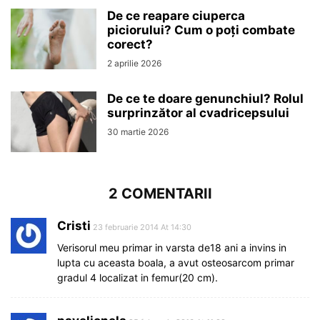
De ce reapare ciuperca
piciorului? Cum o poți combate
corect?
2 aprilie 2026
De ce te doare genunchiul? Rolul
surprinzător al cvadricepsului
30 martie 2026
2 COMENTARII
Cristi
23 februarie 2014 At 14:30
Verisorul meu primar in varsta de18 ani a invins in
lupta cu aceasta boala, a avut osteosarcom primar
gradul 4 localizat in femur(20 cm).