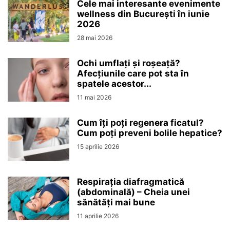
Cele mai interesante evenimente
wellness din București în iunie
2026
28 mai 2026
Ochi umflați și roșeață?
Afecțiunile care pot sta în
spatele acestor...
11 mai 2026
Cum îți poți regenera ficatul?
Cum poți preveni bolile hepatice?
15 aprilie 2026
Respirația diafragmatică
(abdominală) – Cheia unei
sănătăți mai bune
11 aprilie 2026