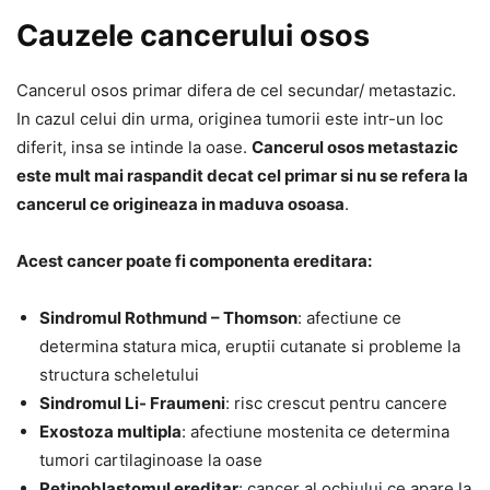
Cauzele cancerului osos
Cancerul osos primar difera de cel secundar/ metastazic.
In cazul celui din urma, originea tumorii este intr-un loc
diferit, insa se intinde la oase.
Cancerul osos metastazic
este mult mai raspandit decat cel primar si nu se refera la
cancerul ce origineaza in maduva osoasa
.
Acest cancer poate fi componenta ereditara:
Sindromul Rothmund – Thomson
: afectiune ce
determina statura mica, eruptii cutanate si probleme la
structura scheletului
Sindromul Li- Fraumeni
: risc crescut pentru cancere
Exostoza multipla
: afectiune mostenita ce determina
tumori cartilaginoase la oase
Retinoblastomul ereditar
: cancer al ochiului ce apare la