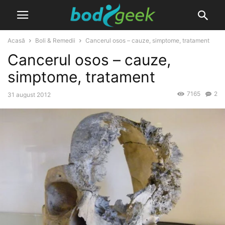
Acasă
Boli & Remedii
Cancerul osos – cauze, simptome, tratament
Cancerul osos – cauze,
simptome, tratament
7165
2
31 august 2012