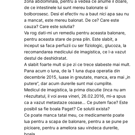
zona abdominala, pentru a vedea ce anume il doare,
de ce intestinele lui sunt mereu balonate si
bolborosesc. Desi el efectiv nu a baut nici apa sau nu
a mancat, este mereu balonat. De ce? Care este
cauza? Care este solutia?
Va rog dati-mi un remediu pentru aceasta balonare,
pentru aceasta stare de prea plin. Este slabit, a
inceput sa faca perfuzii cu ser fiziologic, glucoza, la
recomandarea medicului de imagistica, ce l-a vazut
destul de deshidratat.
A slabit foarte mult si pe zi ce trece slabeste mai mult.
Pana acum o luna, de la 1 luna dupa operatia din
decembrie 2015, luase in greutate, manca, era mai „in
putere”, dar acum durerile sunt mai cumplite.
Medicul de imagistica, la prima discutie (inca nu am
r4ezultatul, il voi avea vineri, 26.02.2016, mi-a spus
ca a vazut metastaze osoase… Ce putem face? Este
posibil sa fie boala Paget? Ce solutii exista?
Ce poate manca tatal meu, ce medicamente poate
lua pentru a scapa de balonare, pentru a se pune pe
picioare, pentru a ameliora sau vindeca durerile,
boala.