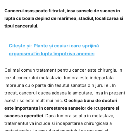
Cancerul osos poate fi tratat, insa sansele de succes in
lupta cu boala depind de marimea, stadiul, localizarea si
tipul cancerului
.
Citește și:
Plante și ceaiuri care sprijină
organismul în lupta împotriva anemiei
Cel mai comun tratament pentru cancer este chirurgia. In
cazul cancerului metastazic, tumora este indepartata
impreuna cu o parte din tesutul sanatos din jurul ei. In
trecut, cancerul ducea adesea la amputare, insa in prezent
acest risc este mult mai mic.
O echipa buna de doctori
este importanta in ceresterea sanselor de rcuperare si
succes a operatiei
. Daca tumora se afla in metastaza,
tratamentul va include si indepartarea chirurgicala a
metastazelor. In cadrul tratamentului se pot gasi si