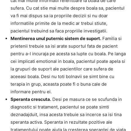
cat mai multe informatii referitoare la boala de care
sufera. Cu cat stie mai multe despre boala sa, pacientul
va fi mai dispus sa ia propriile decizii si nu doar
informatiile primite de la medic ar trebui stiute,
pacientul trebuind sa faca propriile investigatii.
Mentinerea unul puternic sistem de suport.
Familia si
prietenii trebuie sa isi arate suportul fata de pacient
pentru a-l incuraja pe acesta sa lupte cu boala. Pe langa
cei implicati emotional in boala, pacientul poate apela si
la grupuri de suport ale pacientilor care sufera de
aceeasi boala. Desi nu toti bolnavii se simt bine cu
terapia in grup, aceasta poate fi o buna cale de
informare pentru ei.
Speranta crescuta.
Desi pe masura ce se scufunda in
diagnostic si tratament, pacientul se poate simti
deznadajduit, insa acesta trebuie sa incerce sa isi tina
speranta activa. Speranta in rezultate pozitive ale
tratamentului poate ajuta la cresterea sperantei de viata