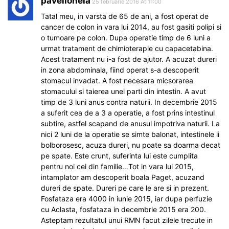
pavelionela
25 februarie 2016 At 11:00
Tatal meu, in varsta de 65 de ani, a fost operat de
cancer de colon in vara lui 2014, au fost gasiti polipi si
o tumoare pe colon. Dupa operatie timp de 6 luni a
urmat tratament de chimioterapie cu capacetabina.
Acest tratament nu i-a fost de ajutor. A acuzat dureri
in zona abdominala, fiind operat s-a descoperit
stomacul invadat. A fost necesara micsorarea
stomacului si taierea unei parti din intestin. A avut
timp de 3 luni anus contra naturii. In decembrie 2015
a suferit cea de a 3 a operatie, a fost prins intestinul
subtire, astfel scapand de anusul impotriva naturii. La
nici 2 luni de la operatie se simte balonat, intestinele ii
bolborosesc, acuza dureri, nu poate sa doarma decat
pe spate. Este crunt, suferinta lui este cumplita
pentru noi cei din familie…Tot in vara lui 2015,
intamplator am descoperit boala Paget, acuzand
dureri de spate. Dureri pe care le are si in prezent.
Fosfataza era 4000 in iunie 2015, iar dupa perfuzie
cu Aclasta, fosfataza in decembrie 2015 era 200.
Asteptam rezultatul unui RMN facut zilele trecute in