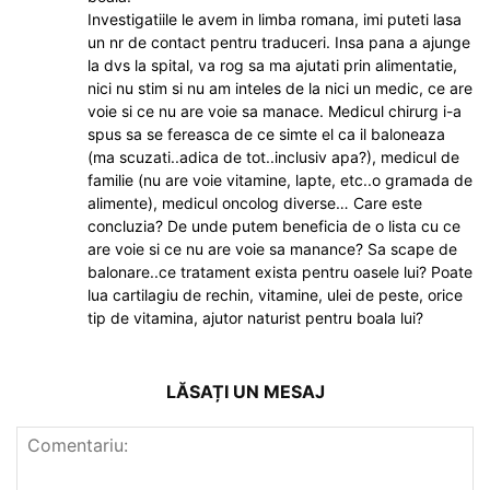
Investigatiile le avem in limba romana, imi puteti lasa
un nr de contact pentru traduceri. Insa pana a ajunge
la dvs la spital, va rog sa ma ajutati prin alimentatie,
nici nu stim si nu am inteles de la nici un medic, ce are
voie si ce nu are voie sa manace. Medicul chirurg i-a
spus sa se fereasca de ce simte el ca il baloneaza
(ma scuzati..adica de tot..inclusiv apa?), medicul de
familie (nu are voie vitamine, lapte, etc..o gramada de
alimente), medicul oncolog diverse… Care este
concluzia? De unde putem beneficia de o lista cu ce
are voie si ce nu are voie sa manance? Sa scape de
balonare..ce tratament exista pentru oasele lui? Poate
lua cartilagiu de rechin, vitamine, ulei de peste, orice
tip de vitamina, ajutor naturist pentru boala lui?
LĂSAȚI UN MESAJ