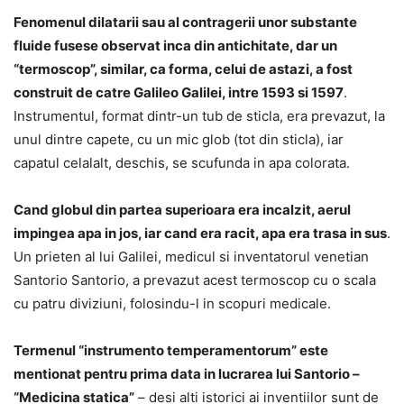
Fenomenul dilatarii sau al contragerii unor substante
fluide fusese observat inca din antichitate, dar un
“termoscop”, similar, ca forma, celui de astazi, a fost
construit de catre Galileo Galilei, intre 1593 si 1597
.
Instrumentul, format dintr-un tub de sticla, era prevazut, la
unul dintre capete, cu un mic glob (tot din sticla), iar
capatul celalalt, deschis, se scufunda in apa colorata.
Cand globul din partea superioara era incalzit, aerul
impingea apa in jos, iar cand era racit, apa era trasa in sus
.
Un prieten al lui Galilei, medicul si inventatorul venetian
Santorio Santorio, a prevazut acest termoscop cu o scala
cu patru diviziuni, folosindu-l in scopuri medicale.
Termenul “instrumento temperamentorum” este
mentionat pentru prima data in lucrarea lui Santorio –
“Medicina statica”
– desi alti istorici ai inventiilor sunt de