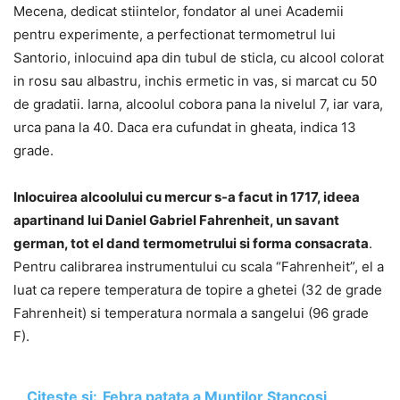
Mecena, dedicat stiintelor, fondator al unei Academii
pentru experimente, a perfectionat termometrul lui
Santorio, inlocuind apa din tubul de sticla, cu alcool colorat
in rosu sau albastru, inchis ermetic in vas, si marcat cu 50
de gradatii. Iarna, alcoolul cobora pana la nivelul 7, iar vara,
urca pana la 40. Daca era cufundat in gheata, indica 13
grade.
Inlocuirea alcoolului cu mercur s-a facut in 1717, ideea
apartinand lui Daniel Gabriel Fahrenheit, un savant
german, tot el dand termometrului si forma consacrata
.
Pentru calibrarea instrumentului cu scala “Fahrenheit”, el a
luat ca repere temperatura de topire a ghetei (32 de grade
Fahrenheit) si temperatura normala a sangelui (96 grade
F).
Citește și:
Febra patata a Muntilor Stancosi