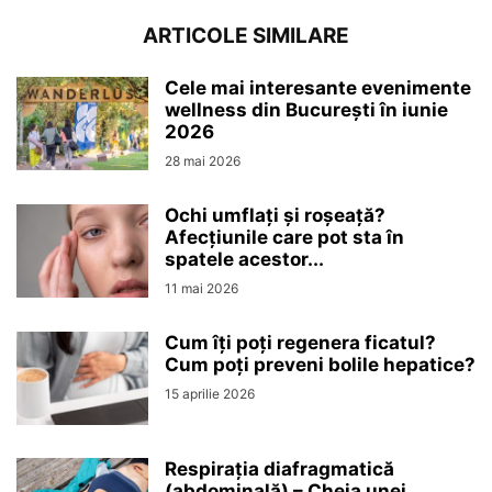
ARTICOLE SIMILARE
Cele mai interesante evenimente
wellness din București în iunie
2026
28 mai 2026
Ochi umflați și roșeață?
Afecțiunile care pot sta în
spatele acestor...
11 mai 2026
Cum îți poți regenera ficatul?
Cum poți preveni bolile hepatice?
15 aprilie 2026
Respirația diafragmatică
(abdominală) – Cheia unei