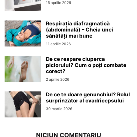
15 aprilie 2026
Respirația diafragmatică
(abdominală) – Cheia unei
sănătăți mai bune
11 aprilie 2026
De ce reapare ciuperca
piciorului? Cum o poți combate
corect?
2 aprilie 2026
De ce te doare genunchiul? Rolul
surprinzător al cvadricepsului
30 martie 2026
NICIUN COMENTARIU