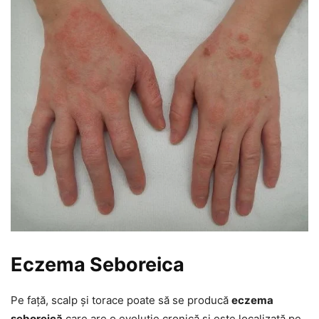
Eczema Seboreica
Pe față, scalp și torace poate să se producă
eczema
seboreică
care are o evoluție cronică și este localizată pe