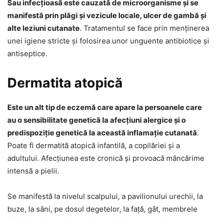
Sau infecțioasă este cauzată de microorganisme și se
manifestă prin plăgi și vezicule locale, ulcer de gambă și
alte leziuni cutanate
. Tratamentul se face prin menținerea
unei igiene stricte și folosirea unor unguente antibiotice și
antiseptice.
Dermatita atopică
Este un alt tip de eczemă care apare la persoanele care
au o sensibilitate genetică la afecțiuni alergice și o
predispoziție genetică la această inflamație cutanată
.
Poate fi dermatită atopică infantilă, a copilăriei și a
adultului. Afecțiunea este cronică și provoacă mâncărime
intensă a pielii.
Se manifestă la nivelul scalpului, a pavilionului urechii, la
buze, la sâni, pe dosul degetelor, la față, gât, membrele