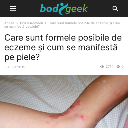
Acasă
Boli & Remedii
Care sunt formele posibile de eczeme și cum
se manifestă pe piele?
Care sunt formele posibile de
eczeme și cum se manifestă
pe piele?
2714
0
30 iulie 2015