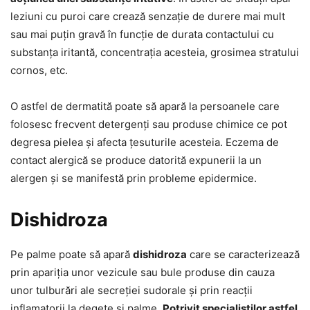
leziuni cu puroi care crează senzație de durere mai mult
sau mai puțin gravă în funcție de durata contactului cu
substanța iritantă, concentrația acesteia, grosimea stratului
cornos, etc.
O astfel de dermatită poate să apară la persoanele care
folosesc frecvent detergenți sau produse chimice ce pot
degresa pielea și afecta țesuturile acesteia. Eczema de
contact alergică se produce datorită expunerii la un
alergen și se manifestă prin probleme epidermice.
Dishidroza
Pe palme poate să apară
dishidroza
care se caracterizează
prin apariția unor vezicule sau bule produse din cauza
unor tulburări ale secreției sudorale și prin reacții
inflamatorii la degete și palme.
Potrivit specialiștilor astfel