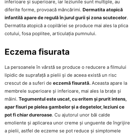
inferioare și superioare, iar leziunile sunt multiple, au
diferite forme, provoacă mâncărimi.
Dermatita atopică
infantilă apare de regulă în jurul gurii și zona scutecelor
.
Dermatita atopică a copilăriei se produce mai ales la plica
cotului, fosa poplitee, articulația pumnului.
Eczema fisurata
La persoanele în vârstă se produce o reducere a filmului
lipidic de suprafață a pielii și de aceea există un risc
crescut de a suferi de
eczemă fisurată.
Aceasta apare la
membrele superioare și inferioare, mai ales la brațe și
mâini.
Tegumentul este uscat, cu eritem și prurit intens,
apar fisuri pe pielea gambelor și a degetelor, leziuni ce
pot fi chiar dureroase
. Cu ajutorul unor băi calde
emoliente și aplicarea unor creme și unguente de îngrijire
a pielii, astfel de eczeme se pot reduce și simptomele