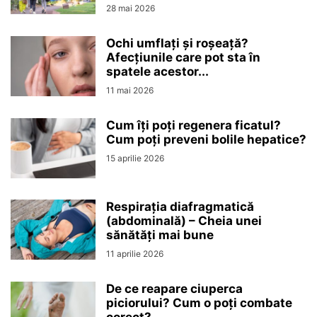
28 mai 2026
Ochi umflați și roșeață?
Afecțiunile care pot sta în
spatele acestor...
11 mai 2026
Cum îți poți regenera ficatul?
Cum poți preveni bolile hepatice?
15 aprilie 2026
Respirația diafragmatică
(abdominală) – Cheia unei
sănătăți mai bune
11 aprilie 2026
De ce reapare ciuperca
piciorului? Cum o poți combate