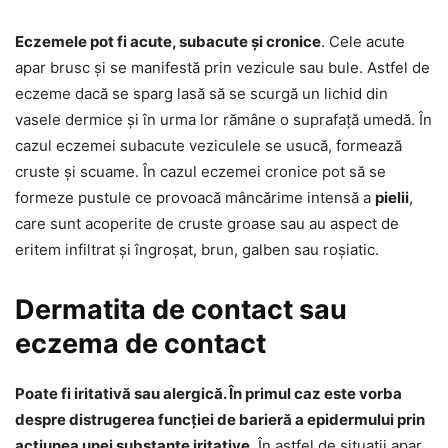
Eczemele pot fi acute, subacute și cronice
. Cele acute
apar brusc și se manifestă prin vezicule sau bule. Astfel de
eczeme dacă se sparg lasă să se scurgă un lichid din
vasele dermice și în urma lor rămâne o suprafață umedă. În
cazul eczemei subacute veziculele se usucă, formează
cruste și scuame. În cazul eczemei cronice pot să se
formeze pustule ce provoacă mâncărime intensă a
pielii
,
care sunt acoperite de cruste groase sau au aspect de
eritem infiltrat și îngroșat, brun, galben sau roșiatic.
Dermatita de contact sau
eczema de contact
Poate fi iritativă sau alergică. În primul caz este vorba
despre distrugerea funcției de barieră a epidermului prin
acțiunea unei substanțe iritative
. În astfel de situații apar