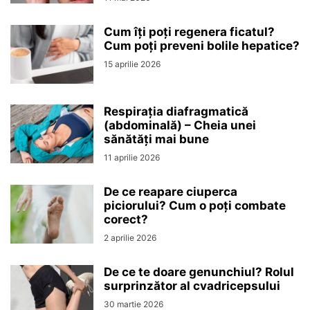
Cum îți poți regenera ficatul?
Cum poți preveni bolile hepatice?
15 aprilie 2026
Respirația diafragmatică
(abdominală) – Cheia unei
sănătăți mai bune
11 aprilie 2026
De ce reapare ciuperca
piciorului? Cum o poți combate
corect?
2 aprilie 2026
De ce te doare genunchiul? Rolul
surprinzător al cvadricepsului
30 martie 2026