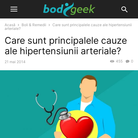
Acasă
Boli & Remedii
Care sunt principalele cauze ale hipertensiunii
arteriale?
Care sunt principalele cauze
ale hipertensiunii arteriale?
455
0
21 mai 2014