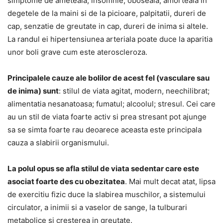
simptome de ameteala, insomnie, oboseala, amorteala in
degetele de la maini si de la picioare, palpitatii, dureri de
cap, senzatie de greutate in cap, dureri de inima si altele.
La randul ei hipertensiunea arteriala poate duce la aparitia
unor boli grave cum este ateroscleroza.
Principalele cauze ale bolilor de acest fel (vasculare sau
de inima) sunt
: stilul de viata agitat, modern, neechilibrat;
alimentatia nesanatoasa; fumatul; alcoolul; stresul. Cei care
au un stil de viata foarte activ si prea stresant pot ajunge
sa se simta foarte rau deoarece aceasta este principala
cauza a slabirii organismului.
La polul opus se afla stilul de viata sedentar care este
asociat foarte des cu obezitatea
. Mai mult decat atat, lipsa
de exercitiu fizic duce la slabirea muschilor, a sistemului
circulator, a inimii si a vaselor de sange, la tulburari
metabolice si cresterea in greutate.