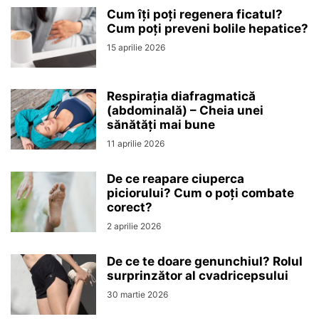
Cum îți poți regenera ficatul?
Cum poți preveni bolile hepatice?
15 aprilie 2026
Respirația diafragmatică
(abdominală) – Cheia unei
sănătăți mai bune
11 aprilie 2026
De ce reapare ciuperca
piciorului? Cum o poți combate
corect?
2 aprilie 2026
De ce te doare genunchiul? Rolul
surprinzător al cvadricepsului
30 martie 2026