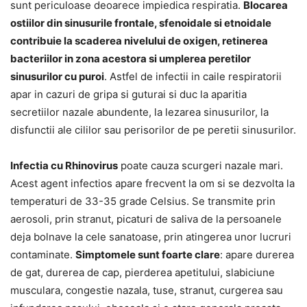
sunt periculoase deoarece impiedica respiratia.
Blocarea
ostiilor din sinusurile frontale, sfenoidale si etnoidale
contribuie la scaderea nivelului de oxigen, retinerea
bacteriilor in zona acestora si umplerea peretilor
sinusurilor cu puroi
. Astfel de infectii in caile respiratorii
apar in cazuri de gripa si guturai si duc la aparitia
secretiilor nazale abundente, la lezarea sinusurilor, la
disfunctii ale cililor sau perisorilor de pe peretii sinusurilor.
Infectia cu Rhinovirus
poate cauza scurgeri nazale mari.
Acest agent infectios apare frecvent la om si se dezvolta la
temperaturi de 33-35 grade Celsius. Se transmite prin
aerosoli, prin stranut, picaturi de saliva de la persoanele
deja bolnave la cele sanatoase, prin atingerea unor lucruri
contaminate.
Simptomele sunt foarte clare
: apare durerea
de gat, durerea de cap, pierderea apetitului, slabiciune
musculara, congestie nazala, tuse, stranut, curgerea sau