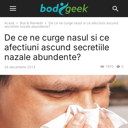
Acasă
Boli & Remedii
De ce ne curge nasul si ce afectiuni ascund
secretiile nazale abundente?
De ce ne curge nasul si ce
afectiuni ascund secretiile
nazale abundente?
1970
0
24 decembrie 2013