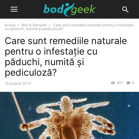
Acasă
Boli & Remedii
Care sunt remediile naturale pentru o infestație
cu păduchi, numită și pediculoză?
Care sunt remediile naturale
pentru o infestație cu
păduchi, numită și
pediculoză?
807
0
18 august 2015