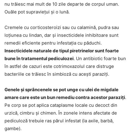
nu trăiesc mai mult de 10 zile departe de corpul uman.
Ouăle pot supraviețui și o lună.
Cremele cu corticosteroizi sau cu calamină, pudra sau
loțiunea cu lindan, dar și insecticidele inhibitoare sunt
remedii eficiente pentru infestația cu păduchi.
Insecticidele naturale de tipul piretrinelor sunt foarte
bune în tratamentul pediculozei
. Un antibiotic foarte bun
în astfel de cazuri este cotrimoxazolul care distruge
bacteriile ce trăiesc în simbioză cu acești paraziți.
Genele și sprâncenele se pot unge cu ulei de migdale
amare care este un bun remediu contra acestor paraziți
.
Pe corp se pot aplica cataplasme locale cu decoct din
urzică, cimbru și chimen. În zonele intens afectate de
pediculoză trebuie ras părul infestat (la axile, barbă,
gambe).