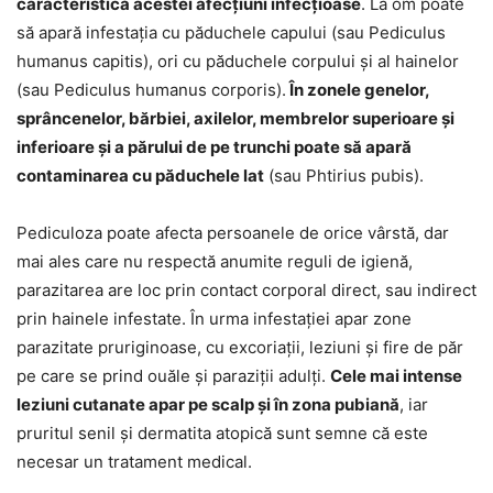
caracteristică acestei afecțiuni infecțioase
. La om poate
să apară infestația cu păduchele capului (sau Pediculus
humanus capitis), ori cu păduchele corpului și al hainelor
(sau Pediculus humanus corporis).
În zonele genelor,
sprâncenelor, bărbiei, axilelor, membrelor superioare și
inferioare și a părului de pe trunchi poate să apară
contaminarea cu păduchele lat
(sau Phtirius pubis).
Pediculoza poate afecta persoanele de orice vârstă, dar
mai ales care nu respectă anumite reguli de igienă,
parazitarea are loc prin contact corporal direct, sau indirect
prin hainele infestate. În urma infestației apar zone
parazitate pruriginoase, cu excoriații, leziuni și fire de păr
pe care se prind ouăle și paraziții adulți.
Cele mai intense
leziuni cutanate apar pe scalp și în zona pubiană
, iar
pruritul senil și dermatita atopică sunt semne că este
necesar un tratament medical.