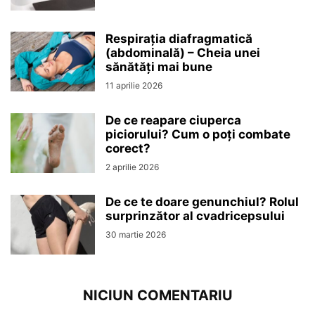
Respirația diafragmatică
(abdominală) – Cheia unei
sănătăți mai bune
11 aprilie 2026
De ce reapare ciuperca
piciorului? Cum o poți combate
corect?
2 aprilie 2026
De ce te doare genunchiul? Rolul
surprinzător al cvadricepsului
30 martie 2026
NICIUN COMENTARIU