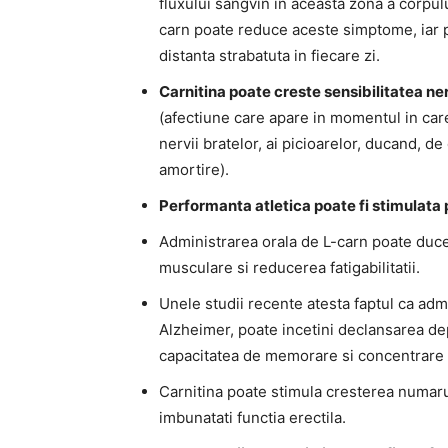
fluxului sangvin in aceasta zona a corpul
carn poate reduce aceste simptome, iar p
distanta strabatuta in fiecare zi.
Carnitina poate creste sensibilitatea ne
(afectiune care apare in momentul in care
nervii bratelor, ai picioarelor, ducand, de 
amortire).
Performanta atletica poate fi stimulata 
Administrarea orala de L-carn poate duc
musculare si reducerea fatigabilitatii.
Unele studii recente atesta faptul ca admi
Alzheimer, poate incetini declansarea de
capacitatea de memorare si concentrare a
Carnitina poate stimula cresterea numarul
imbunatati functia erectila.