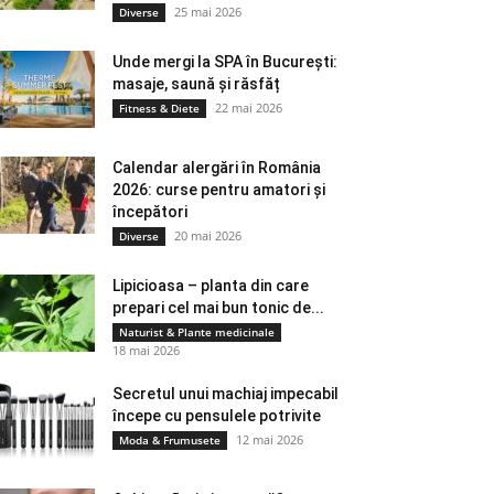
25 mai 2026
Diverse
Unde mergi la SPA în București:
masaje, saună și răsfăț
22 mai 2026
Fitness & Diete
Calendar alergări în România
2026: curse pentru amatori și
începători
20 mai 2026
Diverse
Lipicioasa – planta din care
prepari cel mai bun tonic de...
Naturist & Plante medicinale
18 mai 2026
Secretul unui machiaj impecabil
începe cu pensulele potrivite
12 mai 2026
Moda & Frumusete