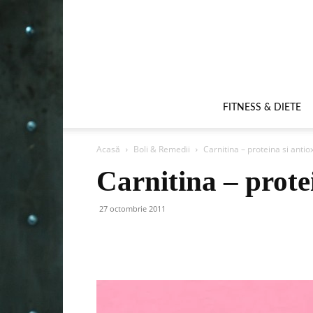
FITNESS & DIETE
Acasă
Boli & Remedii
Carnitina – proteina si antio
Carnitina – prote
27 octombrie 2011