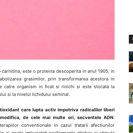
carnitina, este o proteina descoperita in anul 1905, in
abolizarea grasimilor, prin transformarea acestora in
catre organism in ficat si rinichi si este stocata la
lui si la nivelul lichidului seminal.
oxidant care lupta activ impotriva radicalilor liberi
i modifica, de cele mai multe ori, secventele ADN
.
erapiilor conventionale in cazul tratarii afectiunilor
ale si poate imbunatati performanta atletica si stimula