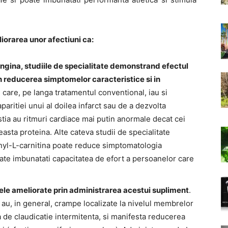
liorarea unor afectiuni ca:
angina, studiile de specialitate demonstrand efectul
in reducerea simptomelor caracteristice si in
i care, pe langa tratamentul conventional, iau si
paritiei unui al doilea infarct sau de a dezvolta
stia au ritmuri cardiace mai putin anormale decat cei
sta proteina. Alte cateva studii de specialitate
yl-L-carnitina poate reduce simptomatologia
poate imbunatati capacitatea de efort a persoanelor care
i ele ameliorate prin administrarea acestui supliment
.
au, in general, crampe localizate la nivelul membrelor
de claudicatie intermitenta, si manifesta reducerea