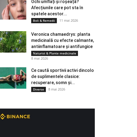
Ochi umflați și roșeață?
Afecțiunile care pot sta în
spatele acestor...
11 mai 2026
Boli & Remedii
Veronica chamaedrys: planta
medicinală cu efecte calmante,
antiinflamatoare și antifungice
Naturist & Plante medicinale
8 mai 2026
Ce caută sportivii activi dincolo
de suplimentele clasice:
recuperare, somn și...
8 mai 2026
Diverse