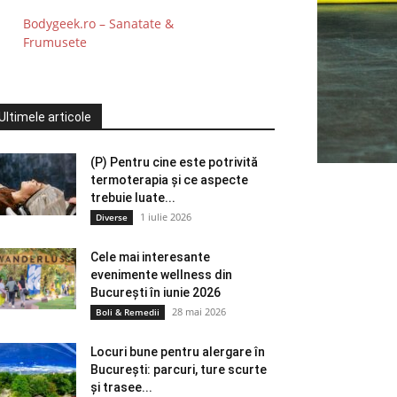
Bodygeek.ro – Sanatate &
Frumusete
Ultimele articole
(P) Pentru cine este potrivită
termoterapia și ce aspecte
trebuie luate...
1 iulie 2026
Diverse
Cele mai interesante
evenimente wellness din
București în iunie 2026
28 mai 2026
Boli & Remedii
Locuri bune pentru alergare în
București: parcuri, ture scurte
și trasee...