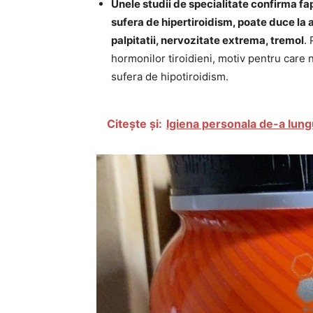
Unele studii de specialitate confirma fa
sufera de hipertiroidism, poate duce la 
palpitatii, nervozitate extrema, tremol
.
hormonilor tiroidieni, motiv pentru care
sufera de hipotiroidism.
Citește și:
Igiena personala de-a lung