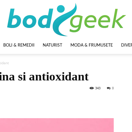
BOLI & REMEDII
NATURIST
MODA & FRUMUSETE
DIVE
BodyGeek
xidant
ina si antioxidant
343
0