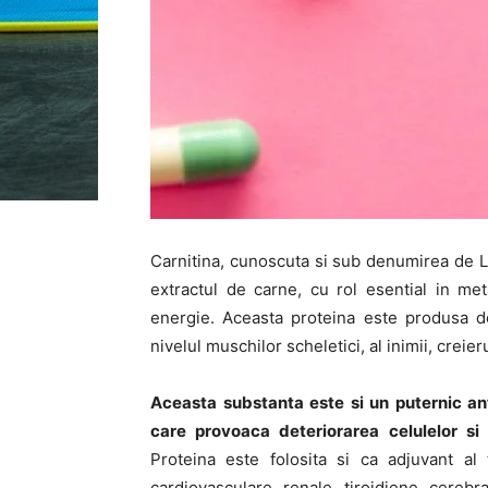
Carnitina, cunoscuta si sub denumirea de L-
extractul de carne, cu rol esential in met
energie. Aceasta proteina este produsa de 
nivelul muschilor scheletici, al inimii, creieru
Aceasta substanta este si un puternic anti
care provoaca deteriorarea celulelor s
Proteina este folosita si ca adjuvant al t
cardiovasculare, renale, tiroidiene, cerebr