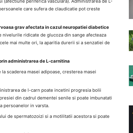
ui (afectiune periferica vasculara). Administrarea de L-
ersoanele care sufera de claudicatie pot creste
rvoasa grav afectata in cazul neuropatiei diabetice
 nivelurile ridicate de glucoza din sange afecteaza
cele mai multe ori, la aparitia durerii si a senzatiei de
prin administrarea de L-carnitina
e la scaderea masei adipoase, cresterea masei
nistrarea de l-carn poate incetini progresia bolii
presiei din cadrul dementei senile si poate imbunatati
 persoanelor in varsta.
ui de spermatozoizi si a motilitatii acestora si poate