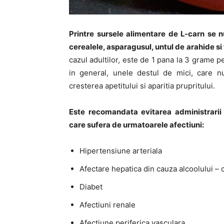
Printre sursele alimentare de L-carn se n
cerealele, asparagusul, untul de arahide s
cazul adultilor, este de 1 pana la 3 grame p
in general, unele destul de mici, care nu
cresterea apetitului si aparitia prupritului.
Este recomandata evitarea administrarii 
care sufera de urmatoarele afectiuni:
Hipertensiune arteriala
Afectare hepatica din cauza alcoolului – 
Diabet
Afectiuni renale
Afectiune periferica vasculara