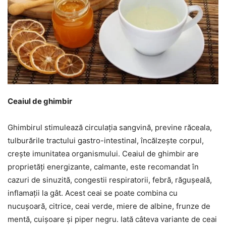
Ceaiul de ghimbir
Ghimbirul stimulează circulația sangvină, previne răceala,
tulburările tractului gastro-intestinal, încălzește corpul,
crește imunitatea organismului. Ceaiul de ghimbir are
proprietăți energizante, calmante, este recomandat în
cazuri de sinuzită, congestii respiratorii, febră, răgușeală,
inflamații la gât. Acest ceai se poate combina cu
nucușoară, citrice, ceai verde, miere de albine, frunze de
mentă, cuișoare și piper negru. Iată câteva variante de ceai