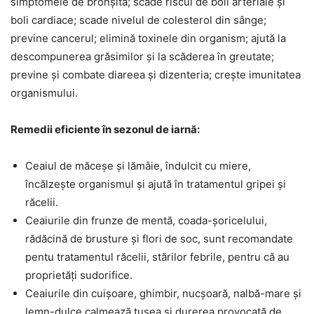
simptomele de bronșită; scade riscul de boli arteriale și
boli cardiace; scade nivelul de colesterol din sânge;
previne cancerul; elimină toxinele din organism; ajută la
descompunerea grăsimilor și la scăderea în greutate;
previne și combate diareea și dizenteria; crește imunitatea
organismului.
Remedii eficiente în sezonul de iarnă:
Ceaiul de măceșe și lămâie, îndulcit cu miere,
încălzește organismul și ajută în tratamentul gripei și
răcelii.
Ceaiurile din frunze de mentă, coada-șoricelului,
rădăcină de brusture și flori de soc, sunt recomandate
pentu tratamentul răcelii, stărilor febrile, pentru că au
proprietăți sudorifice.
Ceaiurile din cuișoare, ghimbir, nucșoară, nalbă-mare și
lemn-dulce calmează tusea și durerea provocată de