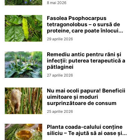
8 mai 2026
Fasolea Psophocarpus
tetragonolobus – o sursă de
proteine, care poate înlocui...
29 aprilie 2026
Remediu antic pentru răni și
infecții: puterea terapeutică a
pătlaginei
27 aprilie 2026
Nu mai ocoli papura! Beneficii
uimitoare și moduri
surprinzătoare de consum
25 aprilie 2026
Planta coada-calului conține
siliciu – Te ajută să ai oase și...