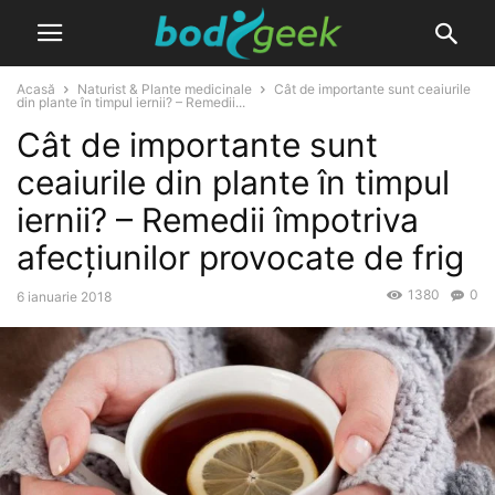
Acasă
Naturist & Plante medicinale
Cât de importante sunt ceaiurile
din plante în timpul iernii? – Remedii...
Cât de importante sunt
ceaiurile din plante în timpul
iernii? – Remedii împotriva
afecțiunilor provocate de frig
1380
0
6 ianuarie 2018