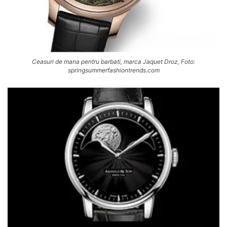
Ceasuri de mana pentru barbati, marca Jaquet Droz, Foto:
springsummerfashiontrends.com