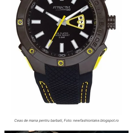
Ceas de mana pentru barbati, Foto: newfashionlake.blogspot.ro