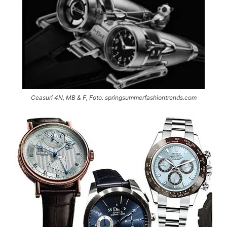
Ceasuri 4N, MB & F, Foto: springsummerfashiontrends.com