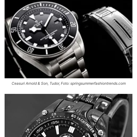
Ceasuri Arnold & Son, Tudor, Foto: springsummerfashiontrends.com