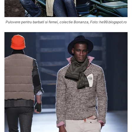
Pulovere pentru barbati si femei, colectie Bonanza, Foto: he99.blogspot.ro