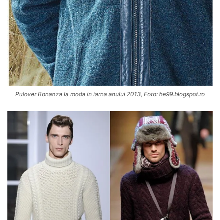
Pulover Bonanza la moda in iarna anului 2013, Foto: he99.blogspot.ro