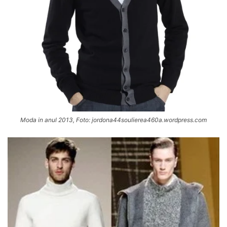
Moda in anul 2013, Foto: jordona44soulierea460a.wordpress.com