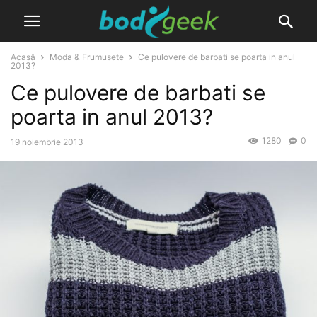
Acasă
Moda & Frumusete
Ce pulovere de barbati se poarta in anul
2013?
Ce pulovere de barbati se
poarta in anul 2013?
1280
0
19 noiembrie 2013