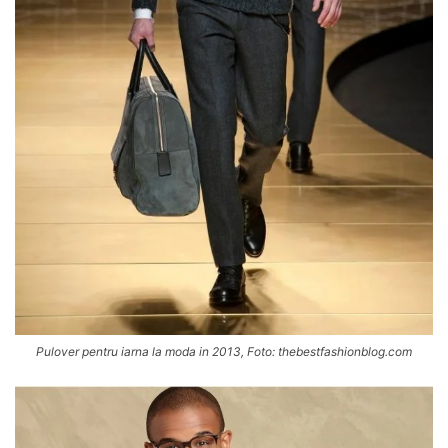
Pulover pentru iarna la moda in 2013, Foto: thebestfashionblog.com