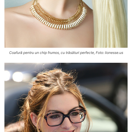
Coafură pentru un chip frumos, cu trăsături perfecte, Foto: lionesse.us