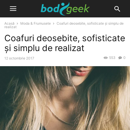
Acasă
Moda & Frumusete
Coafuri deosebite, sofisticate și simplu de
realizat
Coafuri deosebite, sofisticate
și simplu de realizat
553
0
12 octombrie 2017