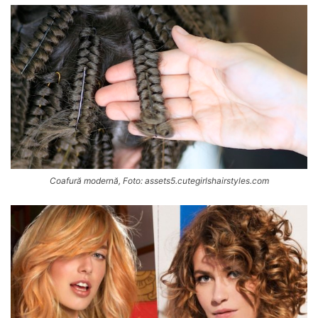
Coafură modernă, Foto: assets5.cutegirlshairstyles.com