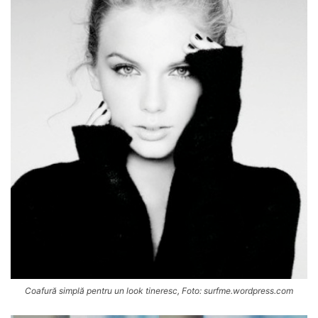
Coafură simplă pentru un look tineresc, Foto: surfme.wordpress.com