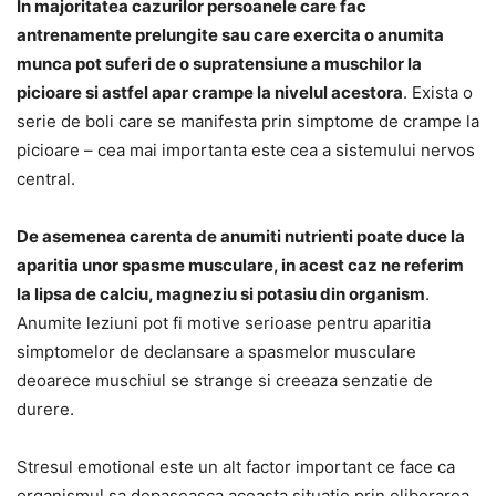
In majoritatea cazurilor persoanele care fac
antrenamente prelungite sau care exercita o anumita
munca pot suferi de o supratensiune a muschilor la
picioare si astfel apar crampe la nivelul acestora
. Exista o
serie de boli care se manifesta prin simptome de crampe la
picioare – cea mai importanta este cea a sistemului nervos
central.
De asemenea carenta de anumiti nutrienti poate duce la
aparitia unor spasme musculare, in acest caz ne referim
la lipsa de calciu, magneziu si potasiu din organism
.
Anumite leziuni pot fi motive serioase pentru aparitia
simptomelor de declansare a spasmelor musculare
deoarece muschiul se strange si creeaza senzatie de
durere.
Stresul emotional este un alt factor important ce face ca
organismul sa depaseasca aceasta situatie prin eliberarea