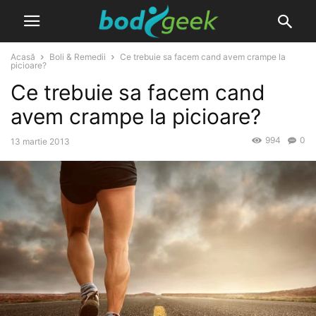
Acasă
Boli & Remedii
Ce trebuie sa facem cand avem crampe la
picioare?
Ce trebuie sa facem cand
avem crampe la picioare?
994
0
13 martie 2013