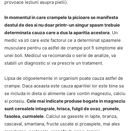
provoace leziuni asupra pielii).
In momentul in care crampele la picioare se manifesta
destul de des si nu doar printr-un singur spasm trebuie
determinata cauza care a dus la aparitia acestora
. Un
medic va sti care este factorul ce a determinat spasmele
musculare pentru ca astfel de crampe pot fi simptome ale
unei boli. Medicul va recomanda o serie de analize, va
stabili un diagnostic si va prescrie un tratament.
Lipsa de oligoelemente in organism poate cauza astfel de
crampe. Daca aceasta este cauza aparitiei lor este bine sa
se includa in dieta si alimente care contin magneziu, calciu
si potasiu.
Cele mai indicate produse bogate in magneziu
sunt cerealele integrale, hrisca, fulgii de ovaz, prunele,
fasolea, curmalele
. Calciul se gaseste in lapte, branza,
cascaval, smantana, fructe uscate si proaspete, mai ales