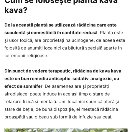
Cum se folosește planta kava
kava?
De la această plantă se utilizează rădăcina care este
suculentă și comestibilă în cantitate redusă
. Planta este
și ușor toxică, are proprietăți halucinogene, de aceea este
folosită de anumiți localnici ca băutură specială aparte în
ceremonii religioase.
Din punct de vedere terapeutic, rădăcina de kava kava
este un bun remediu antiseptic, sedativ, analgezic, cu
efect de somnifer
. De asemenea are și proprietăți
afrodisiace, poate induce în același timp o stare de
relaxare fizică și mentală. Unii localnici spun că oferă și
stare de beție, de bună dispoziție, ei mestecă rădăcina
proaspătă sau o beau sub formă de infuzie sau ceai.