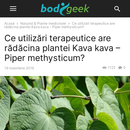
Acasă
Naturist & Plante medicinale
Ce utilizări terapeutice are
rădăcina plantei Kava kava – Piper methysticum?
Ce utilizări terapeutice are
rădăcina plantei Kava kava –
Piper methysticum?
1122
0
19 noiembrie 2016