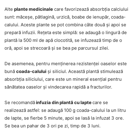
Alte
plante medicinale
care favorizează absorbția calciului
sunt: măceșe, pătlagină, urzică, boabe de ienupăr, coada-
calului. Aceste plante se pot combina câte două și apoi se
prepară infuzii. Rețeta este simplă: se adaugă o lingură de
plantă la 500 ml de apă clocotită, se infuzează timp de o
oră, apoi se strecoară și se bea pe parcursul zilei.
De asemenea, pentru menținerea rezistenței oaselor este
bună
coada-calului
și siliciul. Această plantă stimulează
absorbția siliciului, care este un mineral esențial pentru
sănătatea oaselor și vindecarea rapidă a fracturilor.
Se recomandă
infuzia din plantă cu lapte
care se
realizează astfel: se adaugă 100 g coada-calului la un litru
de lapte, se fierbe 5 minute, apoi se lasă la infuzat 3 ore.
Se bea un pahar de 3 ori pe zi, timp de 3 luni.