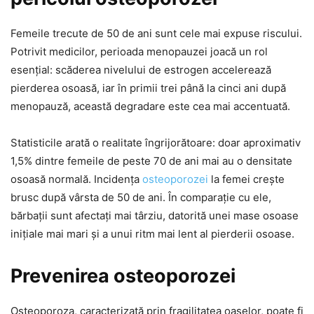
Femeile trecute de 50 de ani sunt cele mai expuse riscului.
Potrivit medicilor, perioada menopauzei joacă un rol
esențial: scăderea nivelului de estrogen accelerează
pierderea osoasă, iar în primii trei până la cinci ani după
menopauză, această degradare este cea mai accentuată.
Statisticile arată o realitate îngrijorătoare: doar aproximativ
1,5% dintre femeile de peste 70 de ani mai au o densitate
osoasă normală. Incidența
osteoporozei
la femei crește
brusc după vârsta de 50 de ani. În comparație cu ele,
bărbații sunt afectați mai târziu, datorită unei mase osoase
inițiale mai mari și a unui ritm mai lent al pierderii osoase.
Prevenirea osteoporozei
Osteoporoza, caracterizată prin fragilitatea oaselor, poate fi