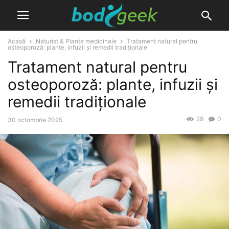
Acasă
Naturist & Plante medicinale
Tratament natural pentru
osteoporoză: plante, infuzii și remedii tradiționale
Tratament natural pentru
osteoporoză: plante, infuzii și
remedii tradiționale
29
0
30 octombrie 2025