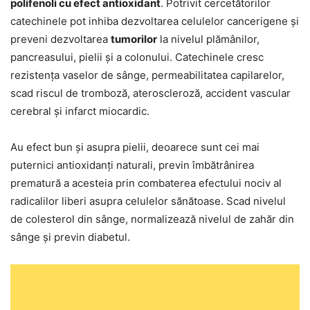
polifenoli cu efect antioxidant
. Potrivit cercetătorilor
catechinele pot inhiba dezvoltarea celulelor cancerigene și
preveni dezvoltarea
tumorilor
la nivelul plămânilor,
pancreasului, pielii și a colonului. Catechinele cresc
rezistența vaselor de sânge, permeabilitatea capilarelor,
scad riscul de tromboză, ateroscleroză, accident vascular
cerebral și infarct miocardic.
Au efect bun și asupra pielii, deoarece sunt cei mai
puternici antioxidanți naturali, previn îmbătrânirea
prematură a acesteia prin combaterea efectului nociv al
radicalilor liberi asupra celulelor sănătoase. Scad nivelul
de colesterol din sânge, normalizează nivelul de zahăr din
sânge și previn diabetul.