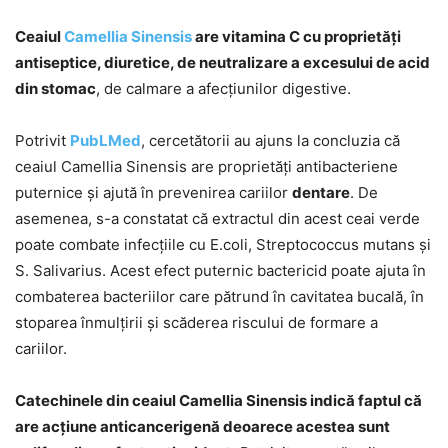
Ceaiul
Camellia Sinensis
are vitamina C cu proprietăți
antiseptice, diuretice, de neutralizare a excesului de acid
din stomac
, de calmare a afecțiunilor digestive.
Potrivit
PubLMed
, cercetătorii au ajuns la concluzia că
ceaiul Camellia Sinensis are proprietăți antibacteriene
puternice și ajută în prevenirea cariilor
dentare
. De
asemenea, s-a constatat că extractul din acest ceai verde
poate combate infecțiile cu E.coli, Streptococcus mutans și
S. Salivarius. Acest efect puternic bactericid poate ajuta în
combaterea bacteriilor care pătrund în cavitatea bucală, în
stoparea înmulțirii și scăderea riscului de formare a
cariilor.
Catechinele din ceaiul Camellia Sinensis indică faptul că
are acțiune anticancerigenă deoarece acestea sunt