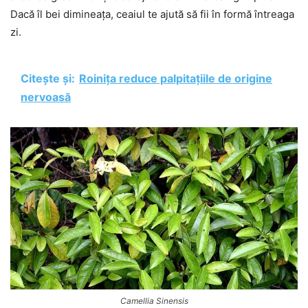
Dacă îl bei dimineața, ceaiul te ajută să fii în formă întreaga
zi.
Citește și:
Roinița reduce palpitațiile de origine
nervoasă
Camellia Sinensis