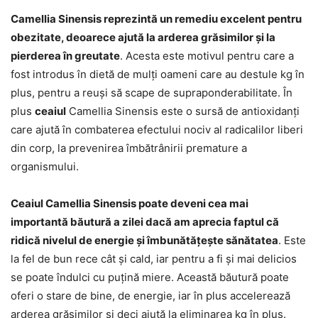
Camellia Sinensis reprezintă un remediu excelent pentru
obezitate, deoarece ajută la arderea grăsimilor și la
pierderea în greutate
. Acesta este motivul pentru care a
fost introdus în dietă de mulți oameni care au destule kg în
plus, pentru a reuși să scape de supraponderabilitate. În
plus
ceaiul
Camellia Sinensis este o sursă de antioxidanți
care ajută în combaterea efectului nociv al radicalilor liberi
din corp, la prevenirea îmbătrânirii premature a
organismului.
Ceaiul Camellia Sinensis poate deveni cea mai
importantă băutură a zilei dacă am aprecia faptul că
ridică nivelul de energie și îmbunătățește sănătatea
. Este
la fel de bun rece cât și cald, iar pentru a fi și mai delicios
se poate îndulci cu puțină miere. Această băutură poate
oferi o stare de bine, de energie, iar în plus accelerează
arderea grăsimilor și deci ajută la eliminarea kg în plus.