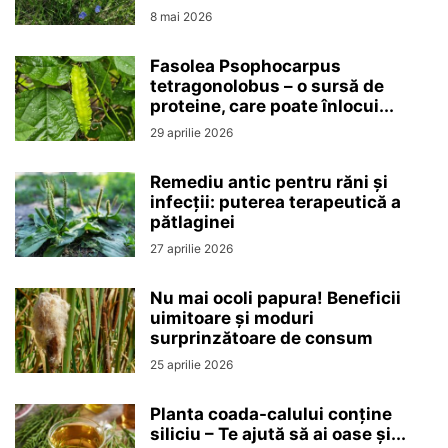
8 mai 2026
Fasolea Psophocarpus
tetragonolobus – o sursă de
proteine, care poate înlocui...
29 aprilie 2026
Remediu antic pentru răni și
infecții: puterea terapeutică a
pătlaginei
27 aprilie 2026
Nu mai ocoli papura! Beneficii
uimitoare și moduri
surprinzătoare de consum
25 aprilie 2026
Planta coada-calului conține
siliciu – Te ajută să ai oase și...