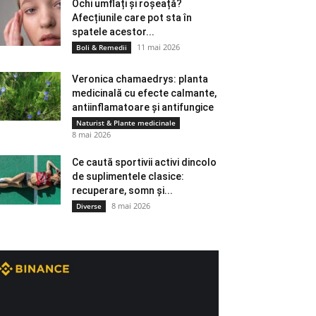
Ochi umflați și roșeață?
Afecțiunile care pot sta în
spatele acestor...
11 mai 2026
Boli & Remedii
Veronica chamaedrys: planta
medicinală cu efecte calmante,
antiinflamatoare și antifungice
Naturist & Plante medicinale
8 mai 2026
Ce caută sportivii activi dincolo
de suplimentele clasice:
recuperare, somn și...
8 mai 2026
Diverse