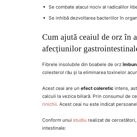
Se combate atacul nociv al radicalilor libe
Se inhibă dezvoltarea bacteriilor în orga
Cum ajută ceaiul de orz în 
afecțiunilor gastrointestinal
Fibrele insolubile din boabele de orz
îmbun
colesterol rău și la eliminarea toxinelor ac
Acest ceai are un
efect coleretic
intens, ast
calculi la vezica biliară. Prin consumul de c
rinichii
. Acest ceai nu este indicat persoanel
Conform unui
studiu
realizat de cercetători
intestinale: