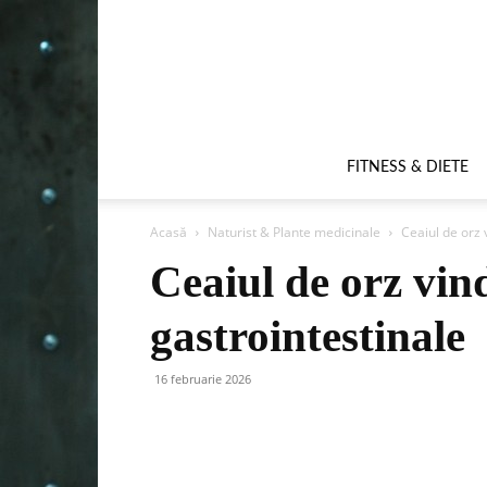
FITNESS & DIETE
Acasă
Naturist & Plante medicinale
Ceaiul de orz 
Ceaiul de orz vin
gastrointestinale
16 februarie 2026