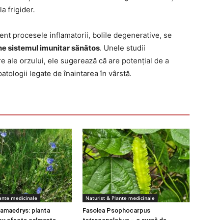
a frigider.
nt procesele inflamatorii, bolile degenerative, se
ne sistemul imunitar sănătos
. Unele studii
 ale orzului, ele sugerează că are potențial de a
atologii legate de înaintarea în vârstă.
lante medicinale
Naturist & Plante medicinale
amaedrys: planta
Fasolea Psophocarpus