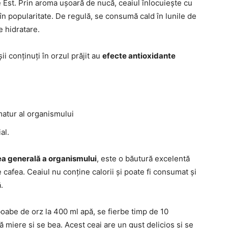
 de Est. Prin aroma ușoară de nucă, ceaiul înlocuiește cu
 în popularitate. De regulă, se consumă cald în lunile de
e hidratare.
ii conținuți în orzul prăjit au
efecte antioxidante
matur al organismului
al.
a generală a organismului
, este o băutură excelentă
 cafea. Ceaiul nu conține calorii și poate fi consumat și
.
boabe de orz la 400 ml apă, se fierbe timp de 10
ă miere și se bea. Acest ceai are un gust delicios și se