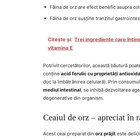
Făina de orz are efect benefic asupra co
Făina de orz susține tranzitul gastrointes
Citește și:
Trei ingrediente care întine
vitamina E
Potrivit cercetătorilor, această băutură poat
conține
acid ferulic cu proprietăți antioxid
duc la îmbătrânirea celulară). Prin consumu
mediul intestinal
, se inhibă dezvoltarea age
degenerative din organism.
Ceaiul de orz – apreciat în r
Acest ceai preparat din
orz prăjit
este delici