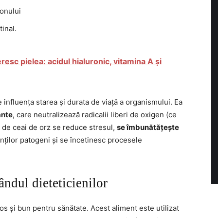
lonului
tinal.
resc pielea: acidul hialuronic, vitamina A și
e influența starea și durata de viață a organismului. Ea
ante
, care neutralizează radicalii liberi de oxigen (ce
l de ceai de orz se reduce stresul,
se îmbunătățește
nților patogeni și se încetinesc procesele
ândul dieteticienilor
os și bun pentru sănătate. Acest aliment este utilizat