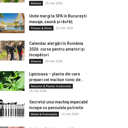
25 mai 2026
Diverse
Unde mergi la SPA în București:
masaje, saună și răsfăț
22 mai 2026
Fitness & Diete
Calendar alergări în România
2026: curse pentru amatori și
începători
20 mai 2026
Diverse
Lipicioasa – planta din care
prepari cel mai bun tonic de...
Naturist & Plante medicinale
18 mai 2026
Secretul unui machiaj impecabil
începe cu pensulele potrivite
12 mai 2026
Moda & Frumusete