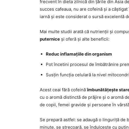
frecvent în dieta zilnică din țările din Asia
succes cafeaua, nu are cofeină și a câștigat
iarnă și este considerat o sursă excelentă d
Mai multe studii arată că nutrienții și compuș
puternice
și oferă și alte beneficii:
Reduc inflamațiile din organism
Pot încetini procesul de îmbătrânire pre
Susțin funcția celulară la nivel mitocondri
Acest ceai fără cofeină
îmbunătățește stare
cu o aromă distinctă de prăjire și o aromă de
de copii, femei gravide și persoane în vârstă
Se prepară astfel: se adaugă o linguriță de 
minute, se strecoară, se îndulcește cu puțin