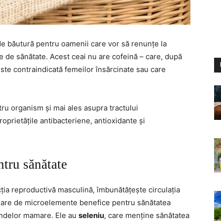
de băutură pentru oamenii care vor să renunțe la
 de sănătate. Acest ceai nu are cofeină – care, după
ste contraindicată femeilor însărcinate sau care
u organism și mai ales asupra tractului
roprietățile antibacteriene, antioxidante și
ntru sănătate
ția reproductivă masculină, îmbunătățește circulația
mare de microelemente benefice pentru sănătatea
glandelor mamare. Ele au
seleniu
, care menține sănătatea