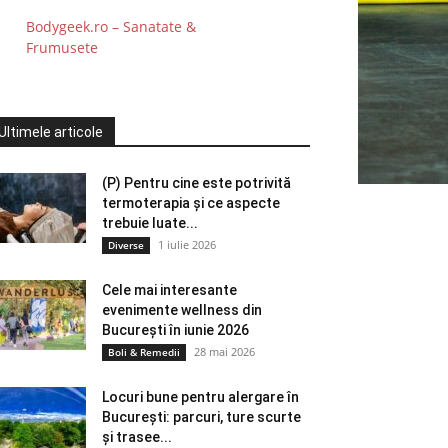
Bodygeek.ro – Sanatate &
Frumusete
Ultimele articole
(P) Pentru cine este potrivită
termoterapia și ce aspecte
trebuie luate...
1 iulie 2026
Diverse
Cele mai interesante
evenimente wellness din
București în iunie 2026
28 mai 2026
Boli & Remedii
Locuri bune pentru alergare în
București: parcuri, ture scurte
și trasee...