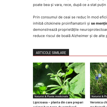
poate bea și vara, rece, după ce a stat puțin l
Prin consumul de ceai se reduc în mod eficie
inhibă citokinele proinflamatorii și
se menți
demonstrează proprietățile neuroprotectoare
reduce riscul de boală Alzheimer și de alte p
ARTICOLE SIMILARE
Naturist & Plante medicinale
Naturist & P
Lipicioasa – planta din care prepari
Veronica ch