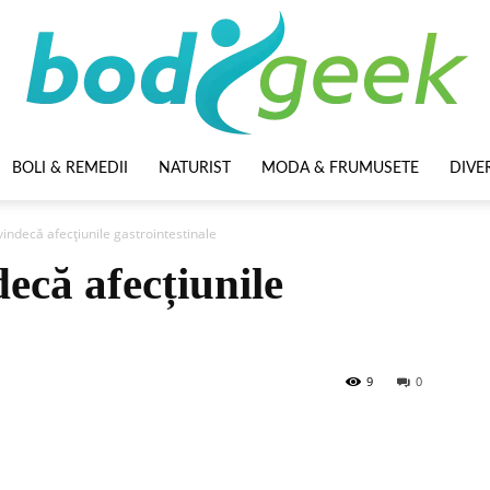
BOLI & REMEDII
NATURIST
MODA & FRUMUSETE
DIVE
BodyGeek
vindecă afecțiunile gastrointestinale
decă afecțiunile
9
0