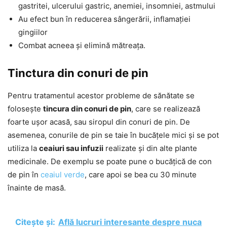
gastritei, ulcerului gastric, anemiei, insomniei, astmului
Au efect bun în reducerea sângerării, inflamației
gingiilor
Combat acneea și elimină mătreața.
Tinctura din conuri de pin
Pentru tratamentul acestor probleme de sănătate se
folosește
tincura din conuri de pin
, care se realizează
foarte ușor acasă, sau siropul din conuri de pin. De
asemenea, conurile de pin se taie în bucățele mici și se pot
utiliza la
ceaiuri sau infuzii
realizate și din alte plante
medicinale. De exemplu se poate pune o bucățică de con
de pin în
ceaiul verde
, care apoi se bea cu 30 minute
înainte de masă.
Citește și:
Află lucruri interesante despre nuca