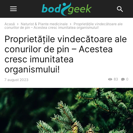
Acasă
Naturist & Plante medicinale
Proprietățile vindecătoare ale
conurilor de pin – Acestea cresc imunitatea organismului!
Proprietățile vindecătoare ale
conurilor de pin – Acestea
cresc imunitatea
organismului!
83
0
7 august 2023