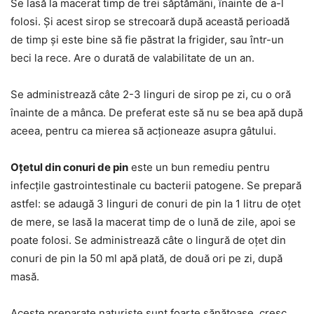
Se lasă la macerat timp de trei săptămâni, înainte de a-l
folosi. Și acest sirop se strecoară după această perioadă
de timp și este bine să fie păstrat la frigider, sau într-un
beci la rece. Are o durată de valabilitate de un an.
Se administrează câte 2-3 linguri de sirop pe zi, cu o oră
înainte de a mânca. De preferat este să nu se bea apă după
aceea, pentru ca mierea să acționeaze asupra gâtului.
Oțetul din conuri de pin
este un bun remediu pentru
infecțile gastrointestinale cu bacterii patogene. Se prepară
astfel: se adaugă 3 linguri de conuri de pin la 1 litru de oțet
de mere, se lasă la macerat timp de o lună de zile, apoi se
poate folosi. Se administrează câte o lingură de oțet din
conuri de pin la 50 ml apă plată, de două ori pe zi, după
masă.
Aceste preparate naturiste sunt foarte sănătoase, cresc