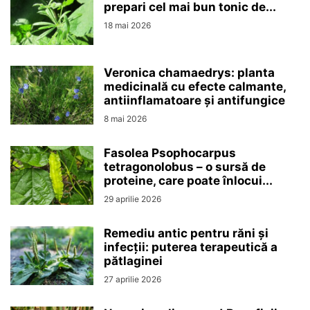
prepari cel mai bun tonic de...
18 mai 2026
Veronica chamaedrys: planta
medicinală cu efecte calmante,
antiinflamatoare și antifungice
8 mai 2026
Fasolea Psophocarpus
tetragonolobus – o sursă de
proteine, care poate înlocui...
29 aprilie 2026
Remediu antic pentru răni și
infecții: puterea terapeutică a
pătlaginei
27 aprilie 2026