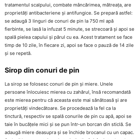
tratamentul scalpului, combate mâncărimea, mătreața, are
proprietăți antibacteriene și antifungice. Se prepară astfel:
se adaugă 3 linguri de conuri de pin la 750 ml apă
fierbinte, se lasă la infuzat 5 minute, se strecoară și apoi se
spală pielea capului și părul cu ea. Acest tratament se face
timp de 10 zile, în fiecare zi, apoi se face o pauză de 14 zile
și se repetă.
Sirop din conuri de pin
La sirop se folosesc conuri de pin și miere. Unele
persoane înlocuiesc mierea cu zahărul, însă recomandată
este mierea pentru că aceasta este mai sănătoasă și are
proprietăți vindecătoare. Se procedează la fel ca la
tinctură, respectiv se spală conurile de pin cu apă, apoi se
taie în bucățele mici și se pun într-un borcan din sticlă. Se
adaugă miere deasupra și se închide brocanul cu un capac.