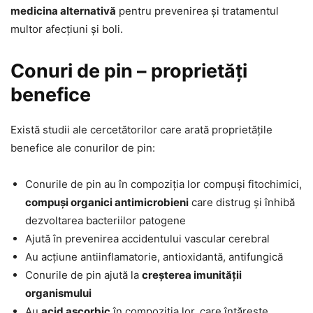
medicina alternativă
pentru prevenirea și tratamentul
multor afecțiuni și boli.
Conuri de pin – proprietăți
benefice
Există studii ale cercetătorilor care arată proprietățile
benefice ale conurilor de pin:
Conurile de pin au în compoziția lor compuși fitochimici,
compuși organici antimicrobieni
care distrug și înhibă
dezvoltarea bacteriilor patogene
Ajută în prevenirea accidentului vascular cerebral
Au acțiune antiinflamatorie, antioxidantă, antifungică
Conurile de pin ajută la
creșterea imunității
organismului
Au
acid ascorbic
în compoziția lor, care întărește