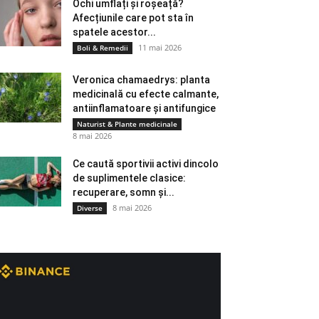
Ochi umflați și roșeață?
Afecțiunile care pot sta în
spatele acestor...
11 mai 2026
Boli & Remedii
Veronica chamaedrys: planta
medicinală cu efecte calmante,
antiinflamatoare și antifungice
Naturist & Plante medicinale
8 mai 2026
Ce caută sportivii activi dincolo
de suplimentele clasice:
recuperare, somn și...
8 mai 2026
Diverse