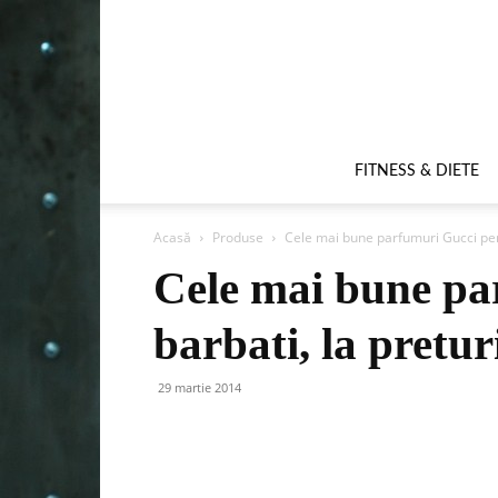
FITNESS & DIETE
Acasă
Produse
Cele mai bune parfumuri Gucci pent
Cele mai bune pa
barbati, la pretur
29 martie 2014