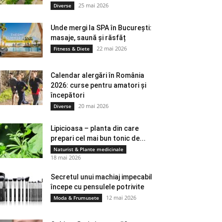
25 mai 2026
Diverse
Unde mergi la SPA în București:
masaje, saună și răsfăț
22 mai 2026
Fitness & Diete
Calendar alergări în România
2026: curse pentru amatori și
începători
20 mai 2026
Diverse
Lipicioasa – planta din care
prepari cel mai bun tonic de...
Naturist & Plante medicinale
18 mai 2026
Secretul unui machiaj impecabil
începe cu pensulele potrivite
12 mai 2026
Moda & Frumusete