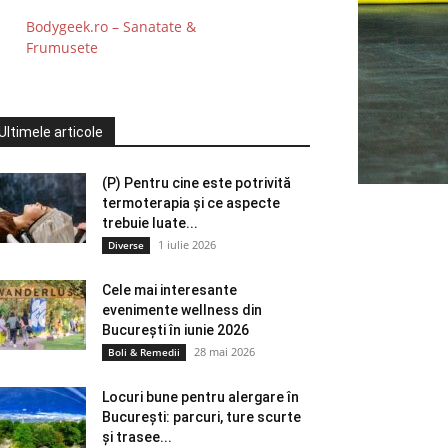
Bodygeek.ro – Sanatate &
Frumusete
Ultimele articole
(P) Pentru cine este potrivită
termoterapia și ce aspecte
trebuie luate...
1 iulie 2026
Diverse
Cele mai interesante
evenimente wellness din
București în iunie 2026
28 mai 2026
Boli & Remedii
Locuri bune pentru alergare în
București: parcuri, ture scurte
și trasee...