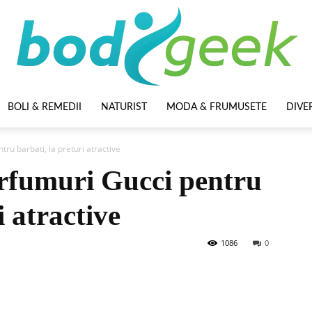
BOLI & REMEDII
NATURIST
MODA & FRUMUSETE
DIVE
BodyGeek
ru barbati, la preturi atractive
rfumuri Gucci pentru
i atractive
1086
0