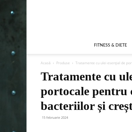
FITNESS & DIETE
Acasă
Produse
Tratamente cu ulei esențial de por
Tratamente cu ule
portocale pentru
bacteriilor și creș
15 februarie 2024