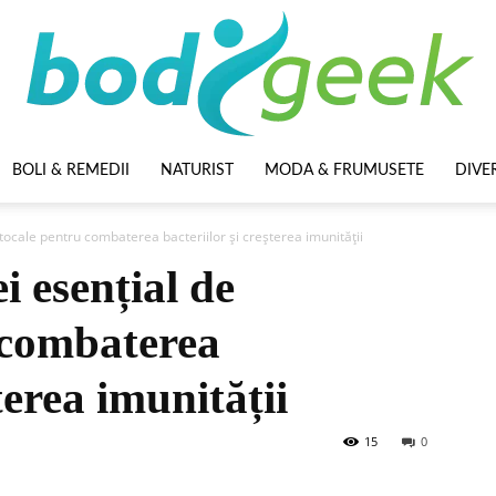
BOLI & REMEDII
NATURIST
MODA & FRUMUSETE
DIVE
BodyGeek
tocale pentru combaterea bacteriilor și creșterea imunității
i esențial de
 combaterea
terea imunității
15
0