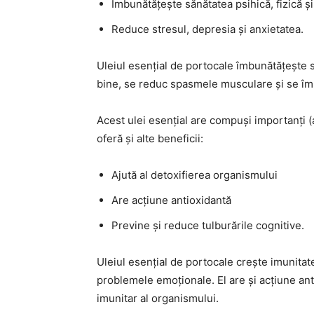
Îmbunătățește sănătatea psihică, fizică ș
Reduce stresul, depresia și anxietatea.
Uleiul esențial de portocale îmbunătățește s
bine, se reduc spasmele musculare și se îmb
Acest ulei esențial are compuși importanți (an
oferă și alte beneficii:
Ajută al detoxifierea organismului
Are acțiune antioxidantă
Previne și reduce tulburările cognitive.
Uleiul esențial de portocale crește imunitat
problemele emoționale. El are și acțiune antib
imunitar al organismului.