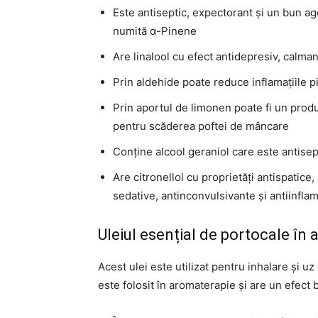
Este antiseptic, expectorant și un bun a
numită α-Pinene
Are linalool cu efect antidepresiv, calmant
Prin aldehide poate reduce inflamațiile pi
Prin aportul de limonen poate fi un produs
pentru scăderea poftei de mâncare
Conține alcool geraniol care este antisept
Are citronellol cu proprietăți antispatice,
sedative, antinconvulsivante și antiinflam
Uleiul esențial de portocale în
Acest ulei este utilizat pentru inhalare și uz
este folosit în aromaterapie și are un efect b