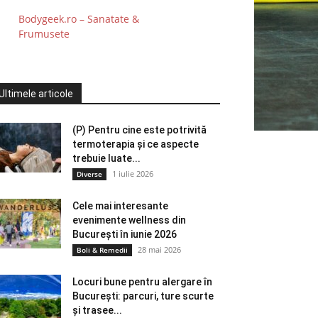
Bodygeek.ro – Sanatate &
Frumusete
Ultimele articole
(P) Pentru cine este potrivită
termoterapia și ce aspecte
trebuie luate...
1 iulie 2026
Diverse
Cele mai interesante
evenimente wellness din
București în iunie 2026
28 mai 2026
Boli & Remedii
Locuri bune pentru alergare în
București: parcuri, ture scurte
și trasee...