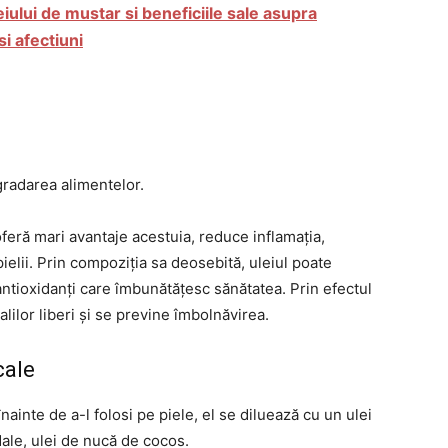
iului de mustar si beneficiile sale asupra
i afectiuni
radarea alimentelor.
oferă mari avantaje acestuia, reduce inflamația,
elii. Prin compoziția sa deosebită, uleiul poate
i antioxidanți care îmbunătățesc sănătatea. Prin efectul
lilor liberi și se previne îmbolnăvirea.
cale
nainte de a-l folosi pe piele, el se diluează cu un ulei
dale, ulei de nucă de cocos.