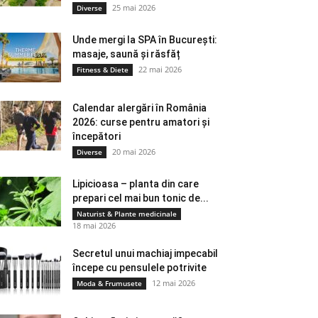
25 mai 2026
Diverse
Unde mergi la SPA în București:
masaje, saună și răsfăț
22 mai 2026
Fitness & Diete
Calendar alergări în România
2026: curse pentru amatori și
începători
20 mai 2026
Diverse
Lipicioasa – planta din care
prepari cel mai bun tonic de...
Naturist & Plante medicinale
18 mai 2026
Secretul unui machiaj impecabil
începe cu pensulele potrivite
12 mai 2026
Moda & Frumusete