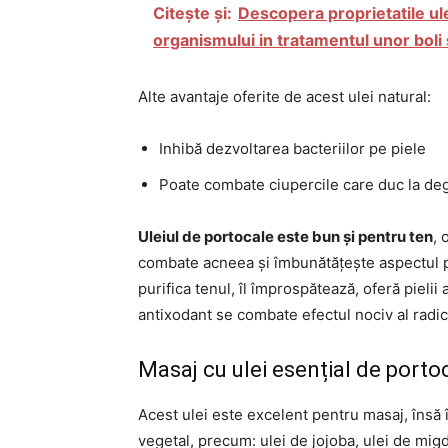
Citește și:
Descopera proprietatile ule
organismului in tratamentul unor boli s
Alte avantaje oferite de acest ulei natural:
Inhibă dezvoltarea bacteriilor pe piele
Poate combate ciupercile care duc la deg
Uleiul de portocale este bun și pentru ten
, 
combate acneea și îmbunătățește aspectul pi
purifica tenul, îl împrospătează, oferă pieli
antixodant se combate efectul nociv al radica
Masaj cu ulei esențial de porto
Acest ulei este excelent pentru masaj, însă î
vegetal, precum: ulei de jojoba, ulei de mig