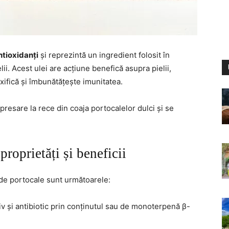
ntioxidanți
și reprezintă un ingredient folosit în
ii. Acest ulei are acțiune benefică asupra pielii,
xifică și îmbunătățește imunitatea.
presare la rece din coaja portocalelor dulci și se
proprietăți și beneficii
l de portocale sunt următoarele:
tiv și antibiotic prin conținutul sau de monoterpenă β-