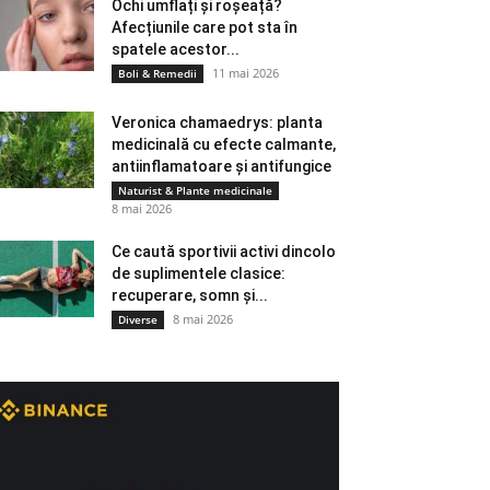
Ochi umflați și roșeață?
Afecțiunile care pot sta în
spatele acestor...
11 mai 2026
Boli & Remedii
Veronica chamaedrys: planta
medicinală cu efecte calmante,
antiinflamatoare și antifungice
Naturist & Plante medicinale
8 mai 2026
Ce caută sportivii activi dincolo
de suplimentele clasice:
recuperare, somn și...
8 mai 2026
Diverse