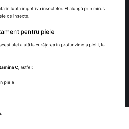
ta în lupta împotriva insectelor. El alungă prin miros
vele de insecte.
atament pentru piele
acest ulei ajută la curățarea în profunzime a pielii, la
itamina C
, astfel:
în piele
e.