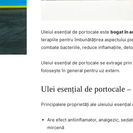
Uleiul esențial de portocale este
bogat în a
terapiile pentru îmbunătățirea aspectului piel
combate bacteriile, reduce inflamațiile, deto
Uleiul esențial de portocale se extrage prin 
folosește în general pentru uz extern.
Ulei esențial de portocale – 
Principalele proprietăți ale uleiului esenția
Are efect antiinflamator, analgezic, seda
mircenă