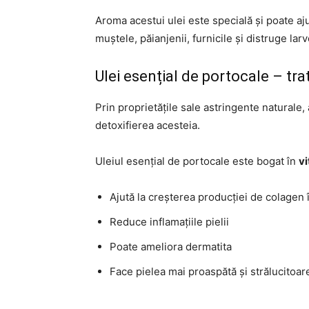
Aroma acestui ulei este specială și poate aju
muștele, păianjenii, furnicile și distruge lar
Ulei esențial de portocale – tr
Prin proprietățile sale astringente naturale, 
detoxifierea acesteia.
Uleiul esențial de portocale este bogat în
v
Ajută la creșterea producției de colagen 
Reduce inflamațiile pielii
Poate ameliora dermatita
Face pielea mai proaspătă și strălucitoar