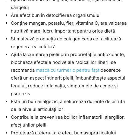
sângelui
Are efect bun în detoxifierea organismului
Conține mangan, potasiu, fier, vitamina C, are valoarea
nutritivă mare, lucru important pentru orice dietă
Stimulează producția de colagen ceea ce facilitează
regenerarea celulară
Ajută la curățarea pielii prin proprietățile antioxidante,
blochează efectele nocive ale radicalilor liberi; se
recomandă
masca cu turmeric pentru față
deoarece
oferă un aspect întinerit pielii, îmbunătățește aspectul
tenului, reduce inflamația, simptomele de acnee și
psoriazis
Este un bun analgezic, ameliorează durerile de artrită
de la nivelul articulațiilor
Contribuie la prevenirea bolilor inflamatorii, alergiilor,
afecțiunilor pielii
Protejează creierul, are efect bun asupra ficatului