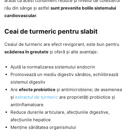
arătat că acest condiment reduce și nivelul de colesterol
rău din sânge și astfel
sunt prevenite bolile sistemului
cardiovascular
.
Ceai de turmeric pentru slabit
Ceaiul de turmeric are efect revigorant, este bun pentru
scăderea în greutate
și oferă și alte avantaje:
Ajută la normalizarea sistemului endocrin
Promovează un mediu digestiv sănătos, echilibrează
sistemul digestiv
Are
efecte probiotice
și antimicrobiene; de asemenea
și
extractul de turmeric
are proprietăți probiotice și
antiinflamatoare
Reduce durerile articulare, afecțiunile digestive,
afecțiunile hepatice
Menține sănătatea organismului