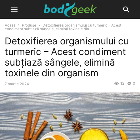
Acasă
Produse
Detoxifierea organismului cu turmeric – Acest
condiment subțiază sângele, elimină toxinele din...
Detoxifierea organismului cu
turmeric – Acest condiment
subțiază sângele, elimină
toxinele din organism
12
0
7 martie 2024