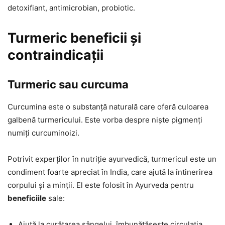
detoxifiant, antimicrobian, probiotic.
Turmeric beneficii și
contraindicații
Turmeric sau curcuma
Curcumina este o substanță naturală care oferă culoarea
galbenă turmericului. Este vorba despre niște pigmenți
numiți curcuminoizi.
Potrivit experților în nutriție ayurvedică, turmericul este un
condiment foarte apreciat în India, care ajută la întinerirea
corpului și a minții. El este folosit în Ayurveda pentru
beneficiile
sale:
Ajută la curățarea sângelui, îmbunătășește circulația