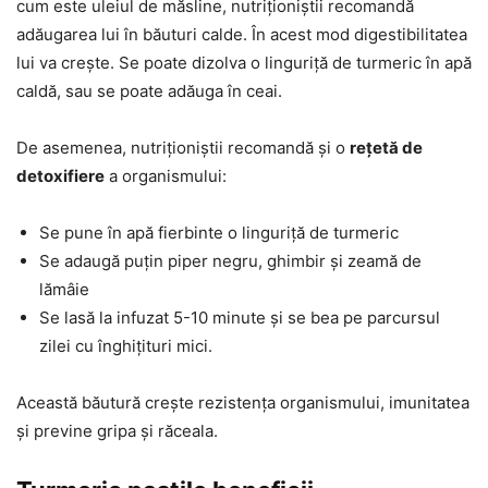
cum este uleiul de măsline, nutriționiștii recomandă
adăugarea lui în băuturi calde. În acest mod digestibilitatea
lui va crește. Se poate dizolva o linguriță de turmeric în apă
caldă, sau se poate adăuga în ceai.
De asemenea, nutriționiștii recomandă și o
rețetă de
detoxifiere
a organismului:
Se pune în apă fierbinte o linguriță de turmeric
Se adaugă puțin piper negru, ghimbir și zeamă de
lămâie
Se lasă la infuzat 5-10 minute și se bea pe parcursul
zilei cu înghițituri mici.
Această băutură crește rezistența organismului, imunitatea
și previne gripa și răceala.