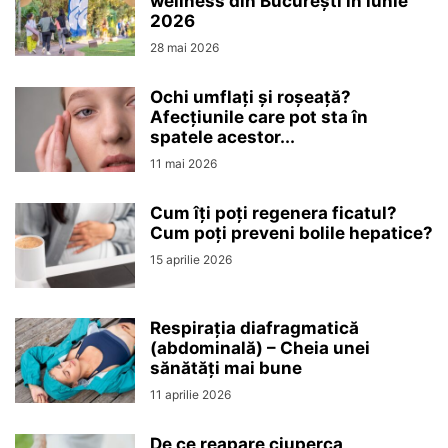
wellness din București în iunie
2026
28 mai 2026
Ochi umflați și roșeață?
Afecțiunile care pot sta în
spatele acestor...
11 mai 2026
Cum îți poți regenera ficatul?
Cum poți preveni bolile hepatice?
15 aprilie 2026
Respirația diafragmatică
(abdominală) – Cheia unei
sănătăți mai bune
11 aprilie 2026
De ce reapare ciuperca