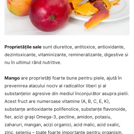
Proprietățile sale
sunt diuretice, antitoxice, antioxidante,
dezintoxicante, vitaminizante, remineralizante, digestive si
nu în ultimul rând nutritive.
Mango
are proprietăți foarte bune pentru piele, ajută în
prevenirea atacului nociv al radicalilor liberi și al
substanțelor agresive din mediul înconjurător asupra pielii.
Acest fruct are numeroase vitamine (A, B, C, E, K),
substanțe antioxidante polifenolice, substanțe flavonoide,
fier, acizi grași Omega-3, pectine, amidon, potasiu,
zaharuri, mangan, acizi organici, acid malic, acid oxalic,
zinc, seleniu – toate foarte importante pentru organism.