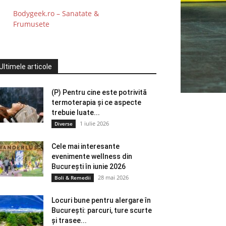
Bodygeek.ro – Sanatate &
Frumusete
Ultimele articole
(P) Pentru cine este potrivită
termoterapia și ce aspecte
trebuie luate...
1 iulie 2026
Diverse
Cele mai interesante
evenimente wellness din
București în iunie 2026
28 mai 2026
Boli & Remedii
Locuri bune pentru alergare în
București: parcuri, ture scurte
și trasee...