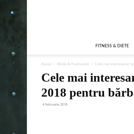
FITNESS & DIETE
Acasă
Moda & Frumusete
Cele mai interesante te
Cele mai interesan
2018 pentru bărb
4 februarie 2018