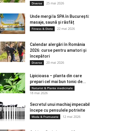
25 mai 2026
Diverse
Unde mergi la SPA în București:
masaje, saună și răsfăț
22 mai 2026
Fitness & Diete
Calendar alergări în România
2026: curse pentru amatori și
începători
20 mai 2026
Diverse
Lipicioasa – planta din care
prepari cel mai bun tonic de...
Naturist & Plante medicinale
18 mai 2026
Secretul unui machiaj impecabil
începe cu pensulele potrivite
12 mai 2026
Moda & Frumusete