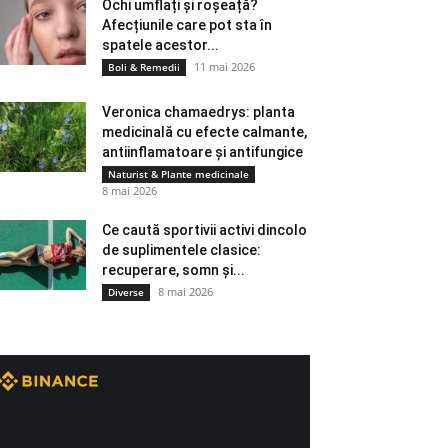
Ochi umflați și roșeață?
Afecțiunile care pot sta în
spatele acestor...
11 mai 2026
Boli & Remedii
Veronica chamaedrys: planta
medicinală cu efecte calmante,
antiinflamatoare și antifungice
Naturist & Plante medicinale
8 mai 2026
Ce caută sportivii activi dincolo
de suplimentele clasice:
recuperare, somn și...
8 mai 2026
Diverse