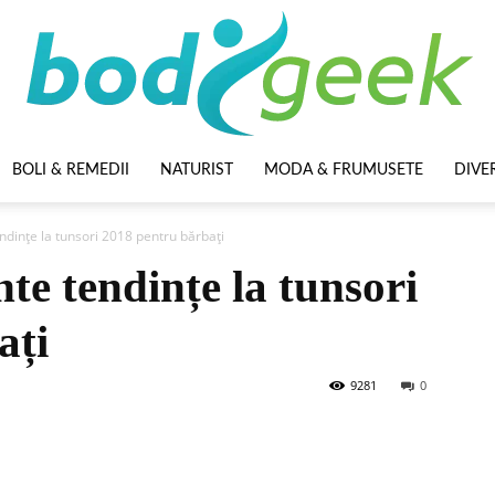
BOLI & REMEDII
NATURIST
MODA & FRUMUSETE
DIVE
BodyGeek
ndințe la tunsori 2018 pentru bărbați
te tendințe la tunsori
ați
9281
0